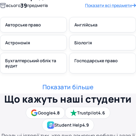
39
всього
предметів
Показати всі предмети
Авторське право
Англійська
Астрономія
Біологія
Бухгалтерський облік та
Господарське право
аудит
Показати більше
Що кажуть наші студенти
Google
4.8
Trustpilot
4.6
Student Help
4.9
Реальні історії тих, хто вже замовив роботу і здав її