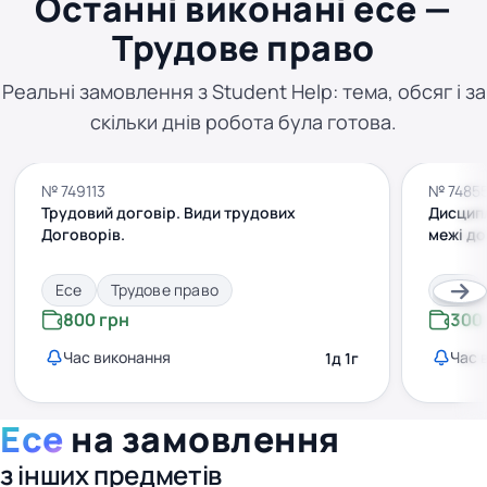
Останні виконані есе —
Трудове право
Реальні замовлення з Student Help: тема, обсяг і за
скільки днів робота була готова.
№ 749113
№ 7485
Трудовий договір. Види трудових
Дисципл
Договорів.
межі до
Есе
Трудове право
Есе
800 грн
300
Час виконання
Час 
1д 1г
Есе
на замовлення
з інших предметів