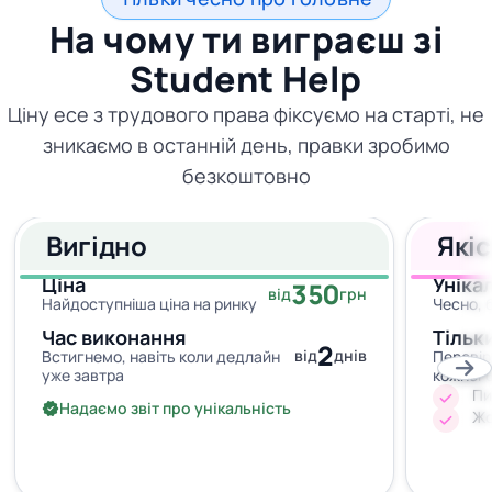
На чому ти виграєш зі
Student Help
Ціну есе з трудового права фіксуємо на старті, не
зникаємо в останній день, правки зробимо
безкоштовно
Вигідно
Які
Ціна
Уніка
350
від
грн
Найдоступніша ціна на ринку
Чесно, 
Час виконання
Тільк
2
від
днів
Встигнемо, навіть коли дедлайн
Перевір
уже завтра
кожног
Пи
Надаємо звіт про унікальність
Жо