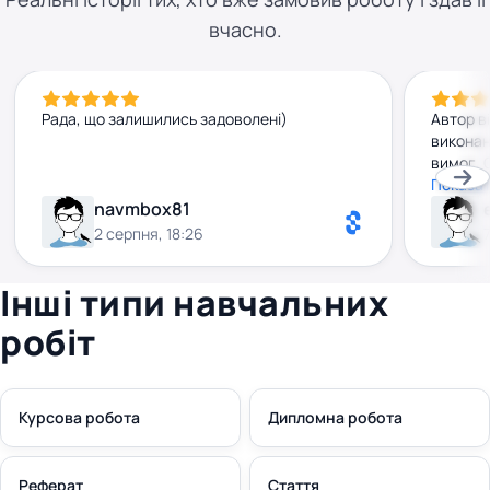
вчасно.
Рада, що залишились задоволені)
Автор в
виконан
вимог. 
Рекомен
Показат
navmbox81
2 серпня, 18:26
Інші типи навчальних
робіт
Курсова робота
Дипломна робота
Реферат
Стаття