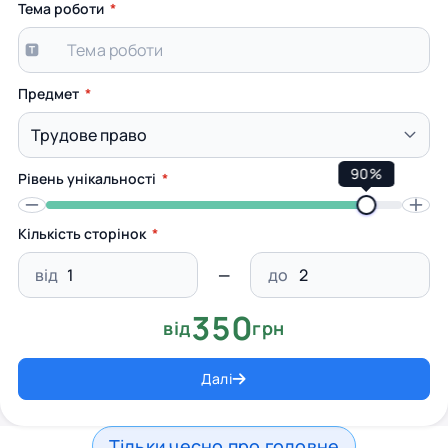
Тема роботи
Предмет
90%
Рівень унікальності
Кількість сторінок
від
до
350
від
грн
Далі
Тільки чесно про головне