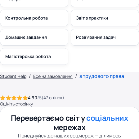
Контрольна робота
Звіт з практики
Домашнє завдання
Розв'язання задач
Магістерська робота
з трудового права
Student Help
Есе на замовлення
4.90
/5
(
47
оцінок
)
Оцініть сторінку
Перевертаємо світ у
соціальних
мережах
Приєднуйся до наших соцмереж — ділимось