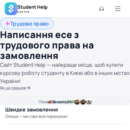
Student Help
CENTER
Трудове право
Написання есе з
трудового права на
замовлення
Сайт Student Help — найкраще місце, щоб купити
курсову роботу студенту в Києві або в інших містах
України!
Як це працює
Понад
Ціна від
2к
2
хвилини часу
авторів
350 грн
Швидке замовлення
Опиши — ми самі все порахуємо