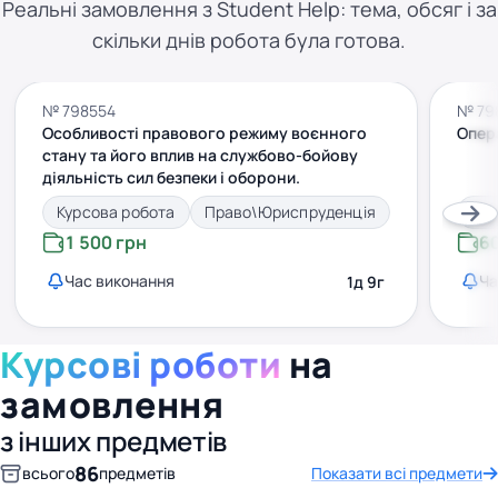
Реальні замовлення з Student Help: тема, обсяг і за
скільки днів робота була готова.
№ 798554
№ 79
Особливості правового режиму воєнного
Опер
стану та його вплив на службово-бойову
діяльність сил безпеки і оборони.
Курсова робота
Право\Юриспруденція
Кур
1 500 грн
6
Час виконання
Ча
1д 9г
Курсові роботи
на
замовлення
з інших предметів
86
всього
предметів
Показати всі предмети