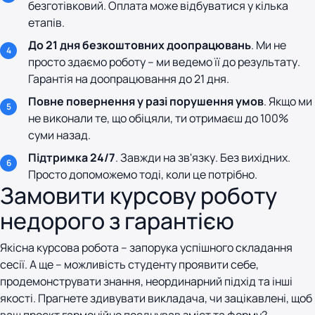
безготівковий. Оплата може відбуватися у кілька
етапів.
До 21 дня безкоштовних доопрацювань
. Ми не
просто здаємо роботу – ми ведемо її до результату.
Гарантія на доопрацювання до 21 дня.
Повне повернення у разі порушення умов
. Якщо ми
не виконали те, що обіцяли, ти отримаєш до 100%
суми назад.
Підтримка 24/7
. Завжди на зв'язку. Без вихідних.
Просто допоможемо тоді, коли це потрібно.
Замовити курсову роботу
недорого з гарантією
Якісна курсова робота – запорука успішного складання
сесії. А ще – можливість студенту проявити себе,
продемонструвати знання, неординарний підхід та інші
якості. Прагнете здивувати викладача, чи зацікавлені, щоб