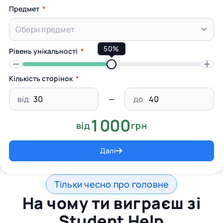
Предмет
50%
Рівень унікальності
Кількість сторінок
від
до
1000
від
грн
Далі
Тільки чесно про головне
На чому ти виграєш зі
Student Help