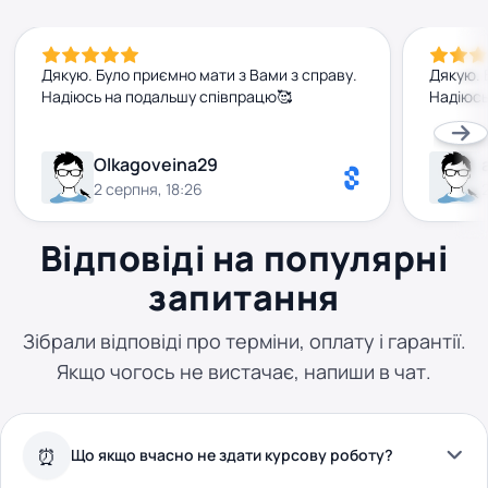
Дякую. Було приємно мати з Вами з справу.
Дякую. 
Надіюсь на подальшу співпрацю🥰
Надіюсь
Olkagoveina29
2 серпня, 18:26
Відповіді на популярні
запитання
Зібрали відповіді про терміни, оплату і гарантії.
Якщо чогось не вистачає, напиши в чат.
Що якщо вчасно не здати курсову роботу?
⏰