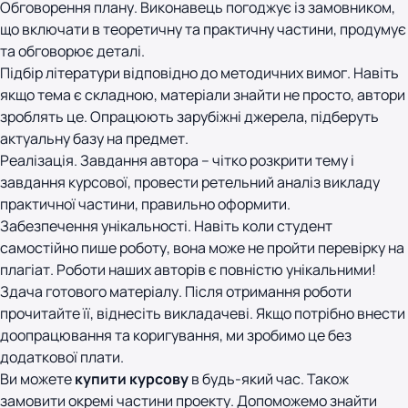
Обговорення плану. Виконавець погоджує із замовником,
що включати в теоретичну та практичну частини, продумує
та обговорює деталі.
Підбір літератури відповідно до методичних вимог. Навіть
якщо тема є складною, матеріали знайти не просто, автори
зроблять це. Опрацюють зарубіжні джерела, підберуть
актуальну базу на предмет.
Реалізація. Завдання автора – чітко розкрити тему і
завдання курсової, провести ретельний аналіз викладу
практичної частини, правильно оформити.
Забезпечення унікальності. Навіть коли студент
самостійно пише роботу, вона може не пройти перевірку на
плагіат. Роботи наших авторів є повністю унікальними!
Здача готового матеріалу. Після отримання роботи
прочитайте її, віднесіть викладачеві. Якщо потрібно внести
доопрацювання та коригування, ми зробимо це без
додаткової плати.
Ви можете
купити курсову
в будь-який час. Також
замовити окремі частини проекту. Допоможемо знайти