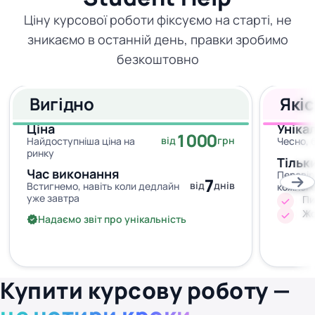
Ціну курсової роботи фіксуємо на старті, не
зникаємо в останній день, правки зробимо
безкоштовно
Вигідно
Які
Ціна
Уніка
1000
від
грн
Найдоступніша ціна на
Чесно, 
ринку
Тільк
Час виконання
Перевір
7
від
днів
Встигнемо, навіть коли дедлайн
кожног
уже завтра
Пи
Жо
Надаємо звіт про унікальність
Купити курсову роботу —