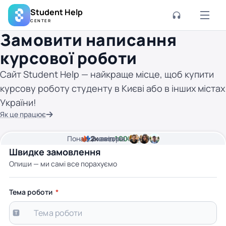
Student Help
CENTER
Замовити написання
курсової роботи
Сайт Student Help — найкраще місце, щоб купити
курсову роботу студенту в Києві або в інших містах
України!
Як це працює
Понад
Ціна від
2к
2
хвилини часу
авторів
1000 грн
Швидке замовлення
Опиши — ми самі все порахуємо
Тема роботи