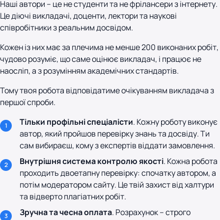
Наші автори – це не студенти та не фрілансери з інтернету.
Це діючі викладачі, доценти, лектори та наукові
співробітники з реальним досвідом.
Кожен із них має за плечима не менше 200 виконаних робіт,
чудово розуміє, що саме оцінює викладач, і працює не
наосліп, а з розумінням академічних стандартів.
Тому твоя робота відповідатиме очікуванням викладача з
першої спроби.
Тільки профільні спеціалісти
. Кожну роботу виконує
автор, який пройшов перевірку знань та досвіду. Ти
сам вибираєш, кому з експертів віддати замовлення.
Внутрішня система контролю якості
. Кожна робота
проходить двоетапну перевірку: спочатку автором, а
потім модератором сайту. Це твій захист від халтури
та відверто плагіатних робіт.
Зручна та чесна оплата
. Розрахунок – строго