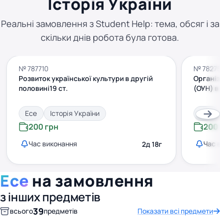
Історія України
Реальні замовлення з Student Help: тема, обсяг і за
скільки днів робота була готова.
№ 787710
№ 7827
Розвиток української культури в другій
Організ
половині19 ст.
(ОУН) в
Есе
Історія України
Есе
200 грн
200
Час виконання
Час 
2д 18г
Есе
на замовлення
з інших предметів
39
всього
предметів
Показати всі предмети