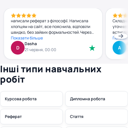
написали реферат з філософії. Написала
Складна
хлопцям на сайт, все пояснила, відповіли
уточнил
швидко, без зайвих формальностей.Через
встигла
добу вже мала готову роботу. Текст
Показати більше
прийшла
Показат
нормальний, без води, прочитала — усе
Dasha
джерела
D
А
зрозуміло. Заплатила заздалегідь, і жодних
внести 
21 червня, 00:00
сюрпризів чи “доплат” потім не було. Все
без зай
чітко й по-людськи. Рекомендую
плюс. к
Інші типи навчальних
правки 
робіт
Курсова робота
Дипломна робота
Реферат
Стаття