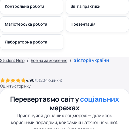
Контрольна робота
Звіт з практики
Магістерська робота
Презентація
Лабораторна робота
з історії україни
Student Help
Есе на замовлення
4.90
/5
(
204
оцінки
)
Оцініть сторінку
Перевертаємо світ у
соціальних
мережах
Приєднуйся до наших соцмереж — ділимось
корисними порадами, кейсами й натхненням, щоб