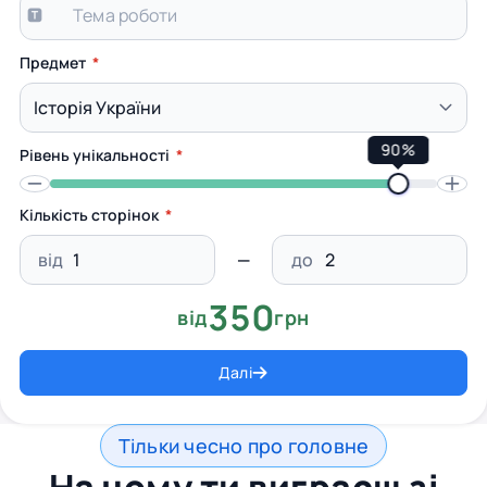
Предмет
90%
Рівень унікальності
Кількість сторінок
від
до
350
від
грн
Далі
Тільки чесно про головне