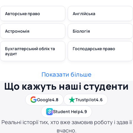
Авторське право
Англійська
Астрономія
Біологія
Бухгалтерський облік та
Господарське право
аудит
Показати більше
Що кажуть наші студенти
Google
4.8
Trustpilot
4.6
Student Help
4.9
Реальні історії тих, хто вже замовив роботу і здав її
вчасно.