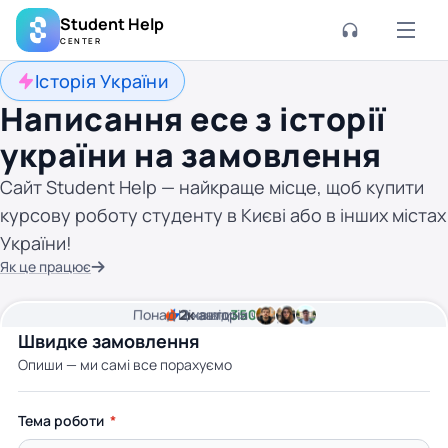
Student Help
CENTER
Історія України
Написання есе з історії
україни на замовлення
Сайт Student Help — найкраще місце, щоб купити
курсову роботу студенту в Києві або в інших містах
України!
Як це працює
Понад
Ціна від
2к
2
хвилини часу
авторів
350 грн
Швидке замовлення
Опиши — ми самі все порахуємо
Тема роботи