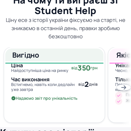
На чому ти виграєш зі
Student Help
Ціну есе з історії україни фіксуємо на старті, не
зникаємо в останній день, правки зробимо
безкоштовно
Вигідно
Які
Ціна
Уніка
350
від
грн
Найдоступніша ціна на ринку
Чесно, 
Час виконання
Тільк
2
від
днів
Встигнемо, навіть коли дедлайн
Перевір
уже завтра
кожног
Пи
Надаємо звіт про унікальність
Жо