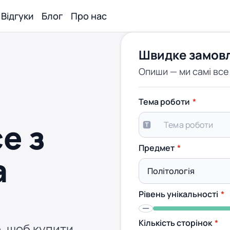
Відгуки
Блог
Про нас
Швидке замов
Опиши — ми самі вс
Тема роботи
е з
Предмет
а
Рівень унікальності
Кількість сторінок
, щоб купити