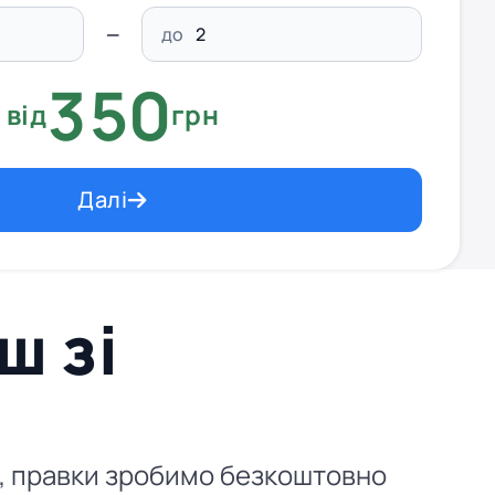
до
350
від
грн
Далі
ш зі
нь, правки зробимо безкоштовно