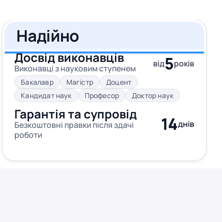
Надійно
Досвід виконавців
5
від
років
Виконавці з науковим ступенем
Бакалавр
Магістр
Доцент
Кандидат наук
Професор
Доктор наук
Гарантія та супровід
14
днів
Безкоштовні правки після здачі
роботи