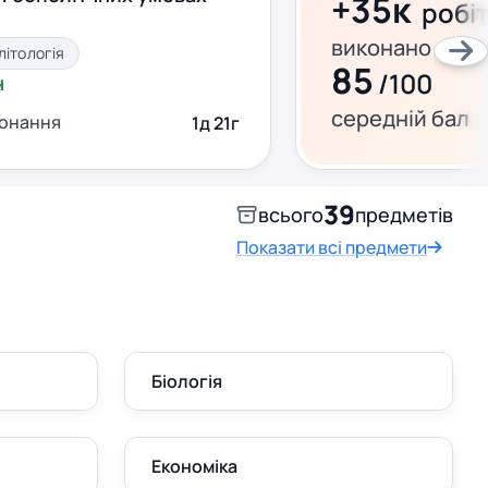
+35к
робі
виконано за ц
літологія
85
/100
н
середній бал
конання
1д 21г
39
всього
предметів
Показати всі предмети
Біологія
Економіка