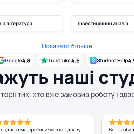
на література
Інвестиційний аналіз
Показати більше
4.8
4.6
4.
Google
Trustpilot
Student Help
ажуть наші сту
торії тих, хто вже замовив роботу і здав
ладна тема, зробили якісно, одразу
Все зробил