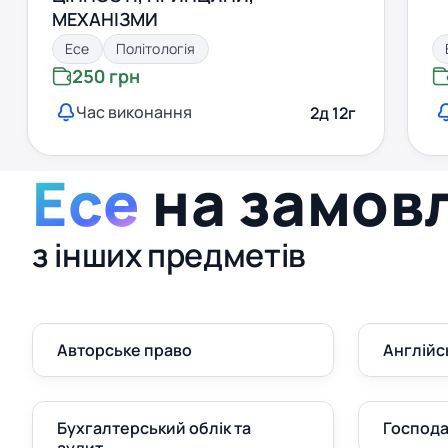
МЕХАНІЗМИ
Есе
Політологія
250 грн
Час виконання
2д 12г
Есе
на замов
з інших предметів
Авторське право
Англійс
Бухгалтерський облік та
Господа