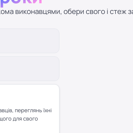
ома виконавцями, обери свого і стеж за
ців, переглянь їхні
щого для свого