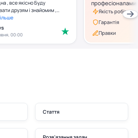
на , все якісно Буду
професіоналами
ати друзям і знайомим ,
Якість робіт
більше
Гарантія
ys
Правки
рвня, 00:00
Стаття
Розв'язання задач