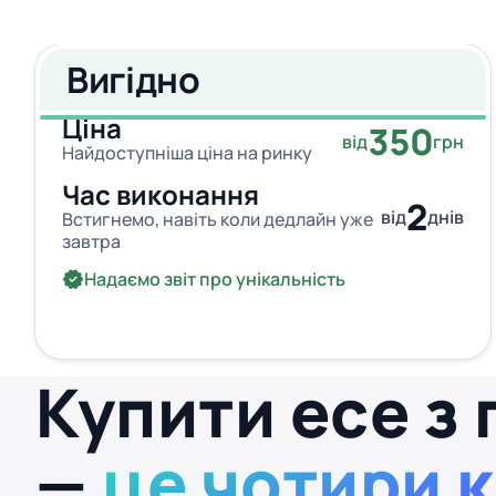
Вигідно
Ціна
350
від
грн
Найдоступніша ціна на ринку
Час виконання
2
від
днів
Встигнемо, навіть коли дедлайн уже
завтра
Надаємо звіт про унікальність
Купити есе з 
—
це чотири 