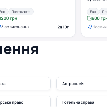
Есе
Політологія
Есе
По
200 грн
600 гр
Час виконання
Час ви
2д 10г
лення
ька
Астрономія
рське право
Готельна справа