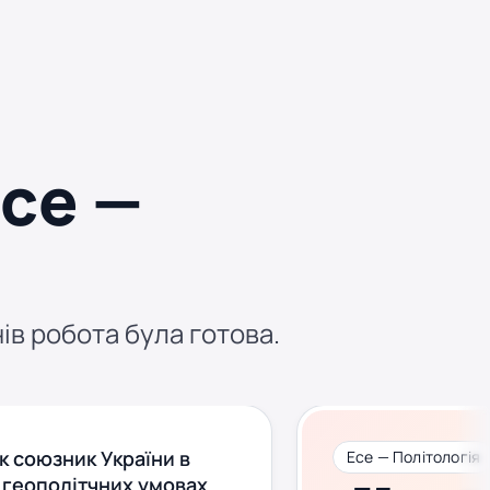
есе —
нів робота була готова.
к союзник України в
Есе — Політологія
 геополітчних умовах