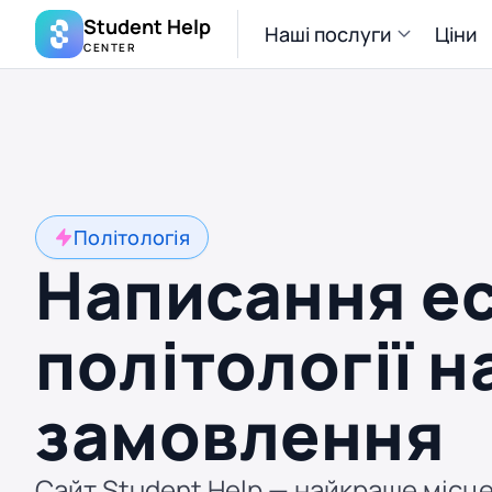
Student Help
Наші послуги
Ціни
CENTER
Політологія
Написання ес
політології н
замовлення
Сайт Student Help — найкраще місце