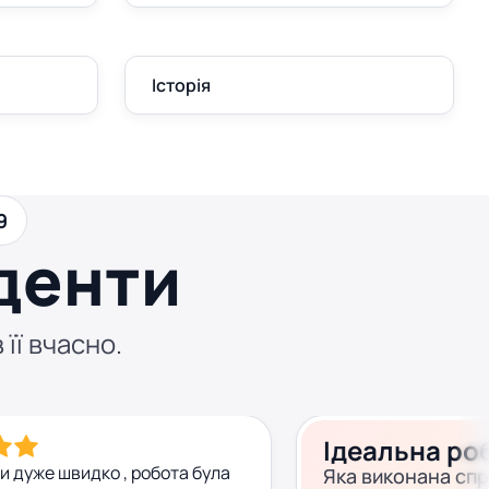
Історія
9
денти
 її вчасно.
Ідеальна ро
и дуже швидко , робота була
Яка виконана сп