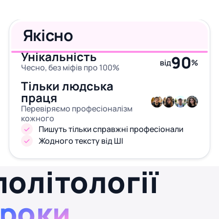
Якісно
Унікальність
90
від
%
Чесно, без міфів про 100%
Тільки людська
праця
Перевіряємо професіоналізм
кожного
Пишуть тільки справжні професіонали
Жодного тексту від ШІ
політології
кроки