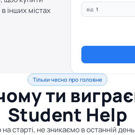
 в інших містах
від
Тільки чесно про головне
чому ти виграє
Student Help
мо на старті, не зникаємо в останній де