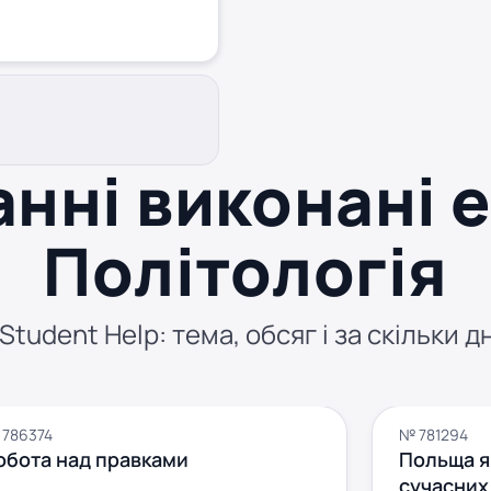
нні виконані 
Політологія
tudent Help: тема, обсяг і за скільки д
786374
№ 781294
обота над правками
Польща я
сучасних