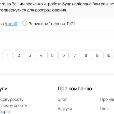
ого ж, за Вашим проханням, робота була надіслана Вам раніш
те звернутися для доопрацювання.
ора
AnnaR
Залишили 1 серпня, 11:21
1
2
3
4
5
6
7
8
9
10
уги
Про компанію
рсову роботу
Блог
Про на
пломну роботу
Відгуки
Ціни
ферат