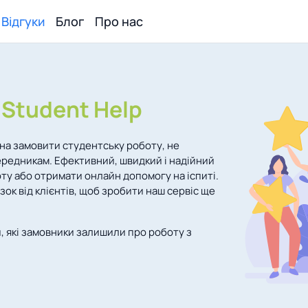
Відгуки
Блог
Про нас
с
Student Help
жна замовити студентську роботу, не
редникам. Ефективний, швидкий і надійний
ту або отримати онлайн допомогу на іспиті.
ок від клієнтів, щоб зробити наш сервіс ще
ки, які замовники залишили про роботу з