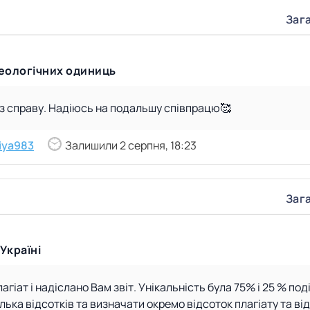
Зага
зеологічних одиниць
 з справу. Надіюсь на подальшу співпрацю🥰
iya983
Залишили 2 серпня, 18:23
Зага
Україні
гіат і надіслано Вам звіт. Унікальність була 75% і 25 % под
лька відсотків та визначати окремо відсоток плагіату та від