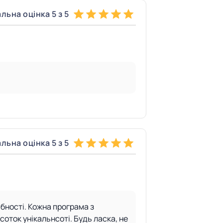
льна оцінка 5 з 5
льна оцінка 5 з 5
ібності. Кожна програма з
соток унікальнсоті. Будь ласка, не