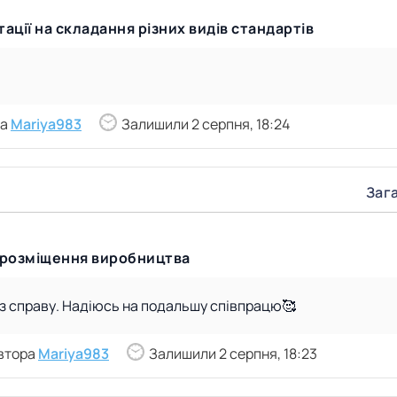
ції на складання різних видів стандартів
ра
Mariya983
Залишили 2 серпня, 18:24
Зага
і розміщення виробництва
 з справу. Надіюсь на подальшу співпрацю🥰
втора
Mariya983
Залишили 2 серпня, 18:23