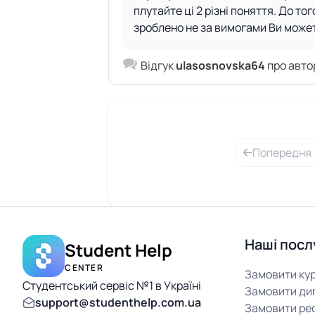
плутайте ці 2 різні поняття. До т
зроблено не за вимогами Ви може
Відгук
ulasosnovska64
про авт
Попередня
Наші посл
Student Help
CENTER
Замовити ку
Студентський сервіс №1 в Україні
Замовити ди
support@studenthelp.com.ua
Замовити ре