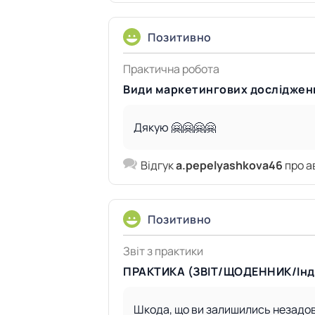
Позитивно
Практична робота
Види маркетингових досліджен
Дякую 🤗🤗🤗🤗
Відгук
a.pepelyashkova46
про а
Позитивно
Звіт з практики
ПРАКТИКА (ЗВІТ/ЩОДЕННИК/Інд
Шкода, що ви залишились незадово