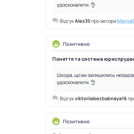
удосконалити. 👌
Відгук
Alex35
про автора
Mariya
Позитивно
Поняття та система юриспруден
Шкода, що ви залишились незадово
удосконалити. 👌
Відгук
viktoriiabezbabnaya16
пр
Позитивно