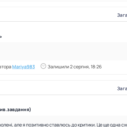
Зага
ь
втора
Mariya983
Залишили 2 серпня, 18:26
Зага
ив.завдання)
лені, але я позитивно ставлюсь до критики. Це ще одна сх