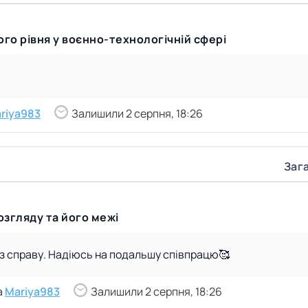
ого рівня у воєнно-технологічній сфері
riya983
Залишили 2 серпня, 18:26
Зага
згляду та його межі
 з справу. Надіюсь на подальшу співпрацю🥰
а
Mariya983
Залишили 2 серпня, 18:26