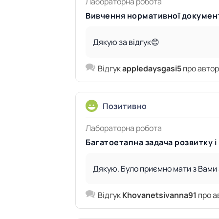
Лабораторна робота
Вивчення нормативної документа
Дякую за відгук😊
Відгук
appledaysgasi5
про авто
Позитивно
Лабораторна робота
Багатоетапна задача розвитку 
Дякую. Було приємно мати з Вами
Відгук
Khovanetsivanna91
про а