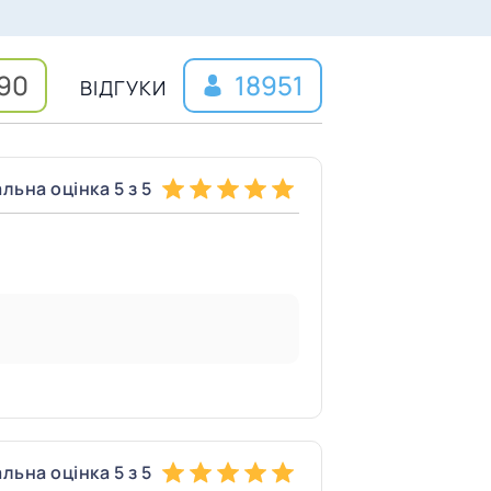
.90
18951
ВІДГУКИ
льна оцінка 5 з 5
льна оцінка 5 з 5