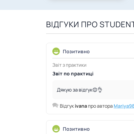
ВІДГУКИ ПРО STUDEN
Позитивно
Звіт з практики
Звіт по практиці
Дякую за відгук😊👌
Відгук
ivana
про автора
Mariya9
Позитивно