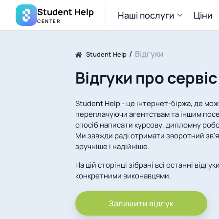
Student Help
Наші послуги
Ціни
CENTER
Відгуки
Student Help
Відгуки про серві
Student Help - це інтернет-біржа, де мо
переплачуючи агентствам та іншим посе
спосіб написати курсову, дипломну робо
Ми завжди раді отримати зворотний зв'яз
зручніше і надійніше.
На цій сторінці зібрані всі останні відгу
конкретними виконавцями.
Залишити відгук