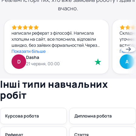
вчасно.
написали реферат з філософії. Написала
Складна
хлопцям на сайт, все пояснила, відповіли
уточнил
швидко, без зайвих формальностей.Через
встигла
добу вже мала готову роботу. Текст
Показати більше
прийшла
Показат
нормальний, без води, прочитала — усе
Dasha
джерела
D
А
зрозуміло. Заплатила заздалегідь, і жодних
внести 
21 червня, 00:00
сюрпризів чи “доплат” потім не було. Все
без зай
чітко й по-людськи. Рекомендую
плюс. к
Інші типи навчальних
правки 
робіт
Курсова робота
Дипломна робота
Реферат
Стаття