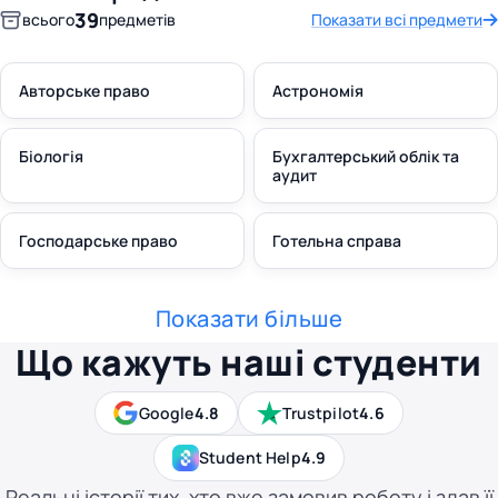
39
всього
предметів
Показати всі предмети
Авторське право
Астрономія
Біологія
Бухгалтерський облік та
аудит
Господарське право
Готельна справа
Показати більше
Що кажуть наші студенти
Google
4.8
Trustpilot
4.6
Student Help
4.9
Реальні історії тих, хто вже замовив роботу і здав її