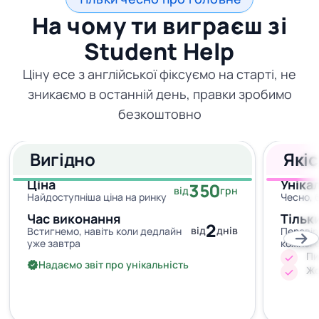
На чому ти виграєш зі
Student Help
Ціну есе з англійської фіксуємо на старті, не
зникаємо в останній день, правки зробимо
безкоштовно
Вигідно
Які
Ціна
Уніка
350
від
грн
Найдоступніша ціна на ринку
Чесно, 
Час виконання
Тільк
2
від
днів
Встигнемо, навіть коли дедлайн
Перевір
уже завтра
кожног
Пи
Надаємо звіт про унікальність
Жо