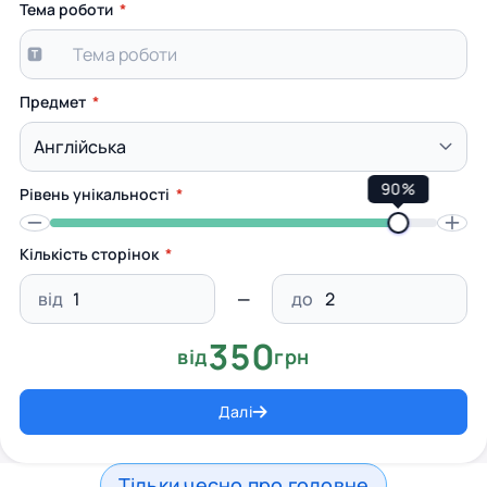
Тема роботи
Предмет
90%
Рівень унікальності
Кількість сторінок
від
до
350
від
грн
Далі
Тільки чесно про головне