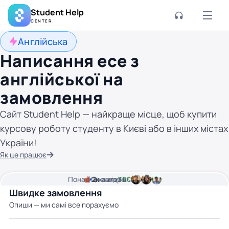
Student Help
CENTER
Англійська
Написання есе з
англійської на
замовлення
Сайт Student Help — найкраще місце, щоб купити
курсову роботу студенту в Києві або в інших містах
України!
Як це працює
Понад
Ціна від
2к
2
хвилини часу
авторів
350 грн
Швидке замовлення
Опиши — ми самі все порахуємо