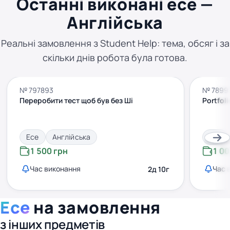
Останні виконані есе —
Англійська
Реальні замовлення з Student Help: тема, обсяг і за
скільки днів робота була готова.
№ 797893
№ 7899
Переробити тест щоб був без Ші
Portfol
Есе
Англійська
Есе
1 500 грн
1 00
Час виконання
Час 
2д 10г
Есе
на замовлення
з інших предметів