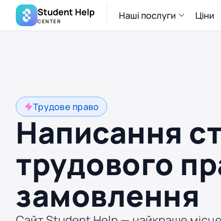
Student Help
Наші послуги
Ціни
CENTER
Трудове право
Написання ст
трудового пр
замовлення
Сайт Student Help — найкраще місце