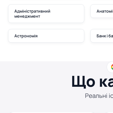
Адміністративний
Анатомі
менеджмент
Астрономія
Банк і б
Що к
Реальні іс