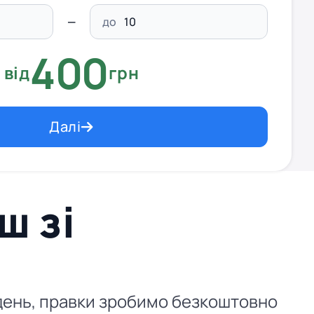
до
400
від
грн
Далі
ш зі
й день, правки зробимо безкоштовно