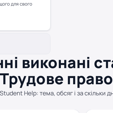
щого для свого
ні виконані ст
Трудове прав
tudent Help: тема, обсяг і за скільки д