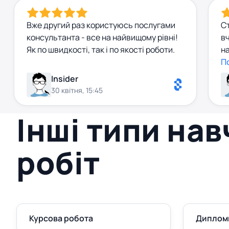
Вже другий раз користуюсь послугами
Ст
консультанта - все на найвищому рівні!
вч
Як по швидкості, так і по якості роботи.
н
Ко
П
п
Insider
од
30 квітня, 15:45
з
Інші типи на
робіт
Курсова робота
Диплом