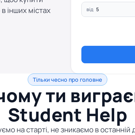
 в інших містах
від
Тільки чесно про головне
чому ти виграє
Student Help
суємо на старті, не зникаємо в останні