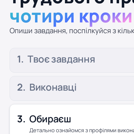
чотири кроки
Опиши завдання, поспілкуйся з кільк
Твоє завдання
Виконавці
Обираєш
Детально ознайомся з профілями виконав