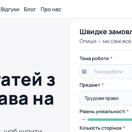
Відгуки
Блог
Про нас
Швидке замов
Опиши — ми самі вс
Тема роботи
атей з
Предмет
ава на
Рівень унікальності
Кількість сторінок
, щоб купити