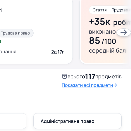
і
Стаття — Трудове 
+35к
робі
виконано за ц
Трудове право
85
/100
н
середній бал
конання
2д 17г
117
всього
предметів
Показати всі предмети
Адміністративне право