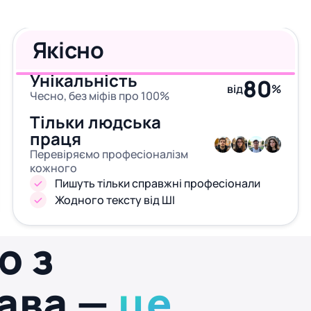
Якісно
Унікальність
80
від
%
Чесно, без міфів про 100%
Тільки людська
праця
Перевіряємо професіоналізм
кожного
Пишуть тільки справжні професіонали
Жодного тексту від ШІ
ю з
ава —
це