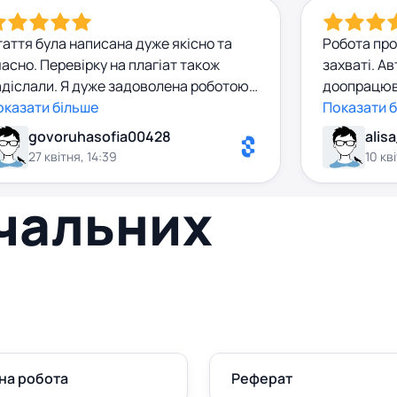
аття була написана дуже якісно та
Робота просто ч
асно. Перевірку на плагіат також
захваті. Автор, завжди на зв'язку,
адіслали. Я дуже задоволена роботою!
доопрацюв
нсультат Марія була дуже ввічлива та
оказати більше
проблем. 
Показати 
ривітна, відповідала завжди майже
govoruhasofia00428
alis
разу. Обов'язково ще раз до неї
27 квітня, 14:39
10 кв
вернусь))
вчальних
на робота
Реферат