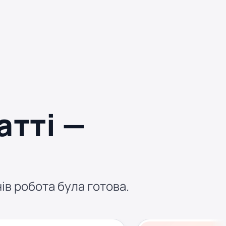
атті —
о
нів робота була готова.