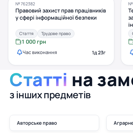
№ 762382
№
Правовий захист прав працівників
Т
у сфері інформаційної безпеки
з
і
Стаття
Трудове право
1 000 грн
Час виконання
1д 23г
Статті
на зам
з інших предметів
Авторське право
Аграрне