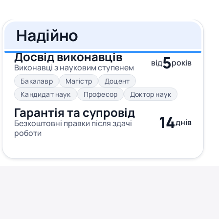
Надійно
Досвід виконавців
5
від
років
Виконавці з науковим ступенем
Бакалавр
Магістр
Доцент
Кандидат наук
Професор
Доктор наук
Гарантія та супровід
14
днів
Безкоштовні правки після здачі
роботи