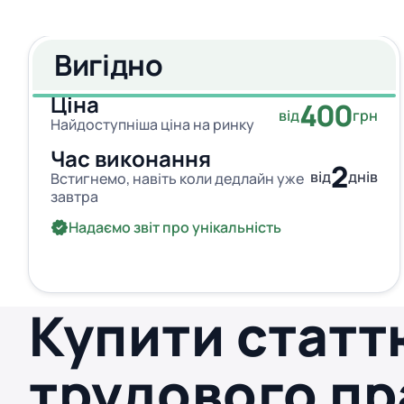
Вигідно
Ціна
400
від
грн
Найдоступніша ціна на ринку
Час виконання
2
від
днів
Встигнемо, навіть коли дедлайн уже
завтра
Надаємо звіт про унікальність
Купити статт
трудового пр