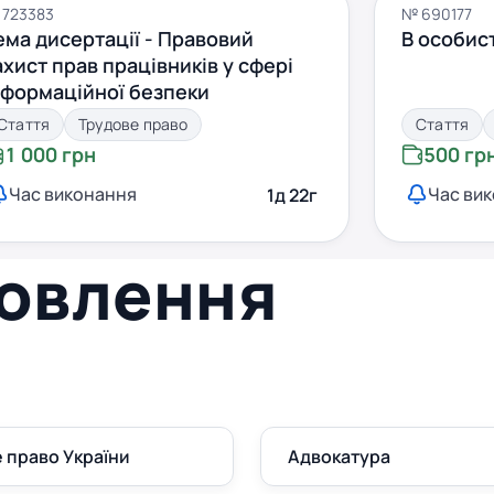
 723383
№ 690177
ема дисертації - Правовий
В особист
ахист прав працівників у сфері
нформаційної безпеки
Стаття
Трудове право
Стаття
1 000 грн
500 гр
Час виконання
Час ви
1д 22г
овлення
 право України
Адвокатура