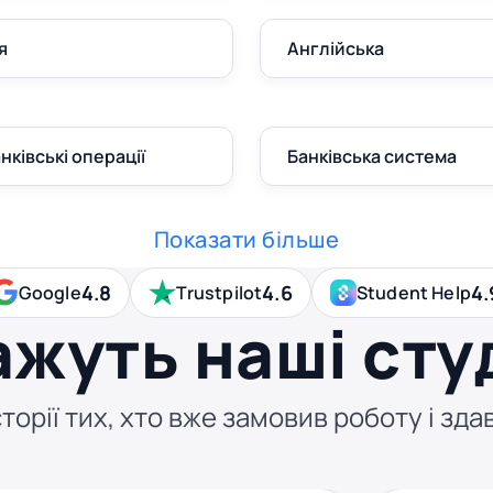
я
Англійська
анківські операції
Банківська система
Показати більше
4.8
4.6
4.
Google
Trustpilot
Student Help
ажуть наші сту
торії тих, хто вже замовив роботу і здав