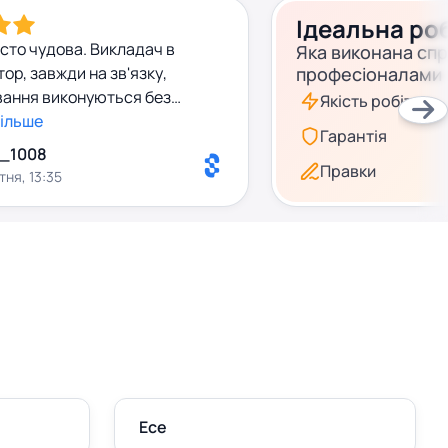
Ідеальна ро
удова. Викладач в
Яка виконана сп
професіоналами
ання виконуються без
Якість робіт
Рекомендую.
більше
Гарантія
a_1008
Правки
ітня, 13:35
Есе