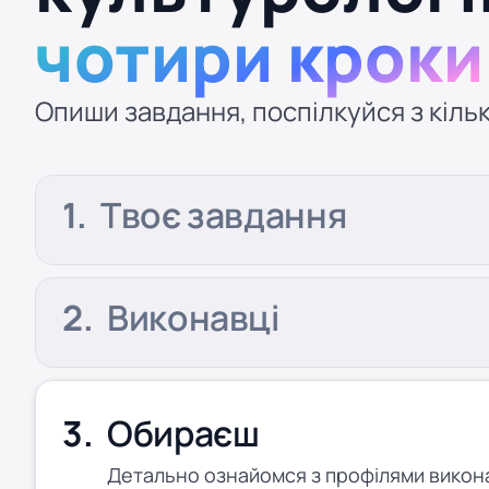
чотири кроки
Опиши завдання, поспілкуйся з кільк
Твоє завдання
Виконавці
Обираєш
Детально ознайомся з профілями виконав