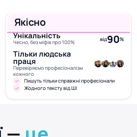
Якісно
Унікальність
90
від
%
Чесно, без міфів про 100%
Тільки людська
праця
Перевіряємо професіоналізм
кожного
Пишуть тільки справжні професіонали
Жодного тексту від ШІ
ї —
це