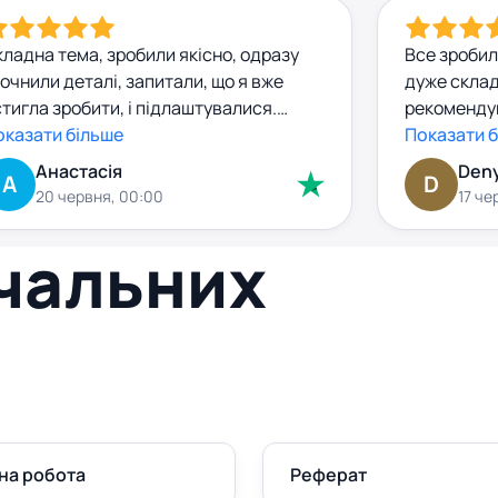
ладна тема, зробили якісно, одразу
Все зробил
очнили деталі, запитали, що я вже
дуже склад
тигла зробити, і підлаштувалися.
рекомендув
обота прийшла з чіткою структурою,
оказати більше
супер .
Показати 
ормальними джерелами, без
Анастасія
Den
А
D
сенітниці. Я попросила внести
20 червня, 00:00
17 че
великі правки — зробили за день, без
йвих запитань. Комунікація — окремий
вчальних
люс. комунікація абсолютно
декватна. За правки додатково грошей
 взяли.
на робота
Реферат