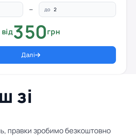
до
350
від
грн
Далі
ш зі
ень, правки зробимо безкоштовно