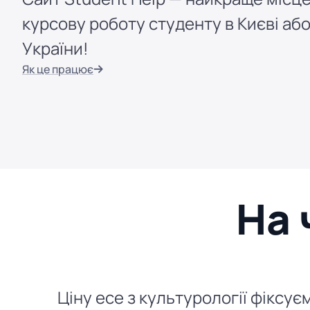
курсову роботу студенту в Києві або
України!
Як це працює
На 
Ціну есе з культурології фіксу