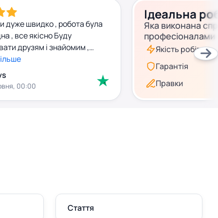
Ідеальна ро
и дуже швидко , робота була
Яка виконана сп
на , все якісно Буду
професіоналами
ати друзям і знайомим ,
Якість робіт
більше
Гарантія
ys
Правки
рвня, 00:00
Стаття