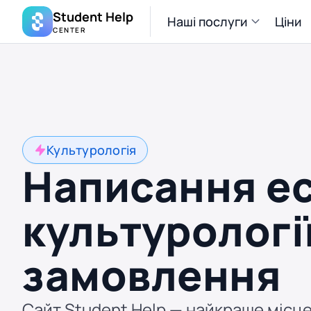
Student Help
Наші послуги
Ціни
CENTER
Культурологія
Написання ес
культурології
замовлення
Сайт Student Help — найкраще місце