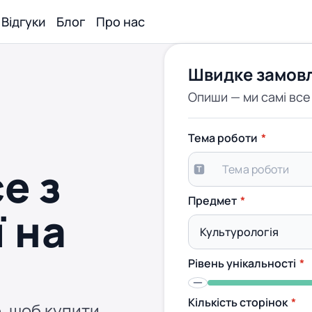
Відгуки
Блог
Про нас
Швидке замов
Опиши — ми самі вс
Тема роботи
е з
Предмет
 на
Рівень унікальності
Кількість сторінок
, щоб купити