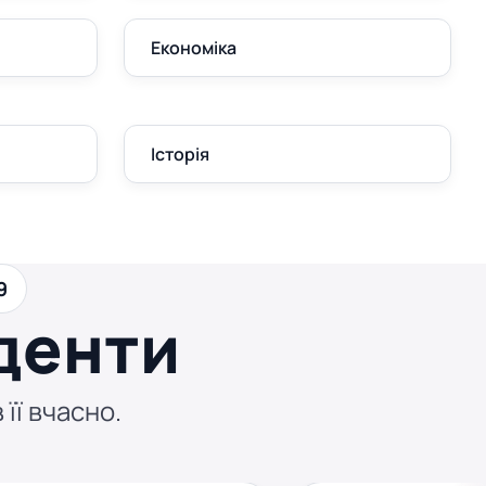
Економіка
Історія
9
денти
 її вчасно.