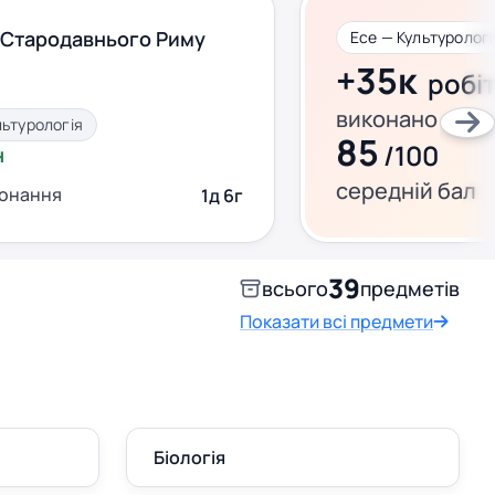
 Стародавнього Риму
Есе — Культурологі
+35к
робі
виконано за ц
льтурологія
85
/100
н
середній бал
конання
1д 6г
39
всього
предметів
Показати всі предмети
Біологія