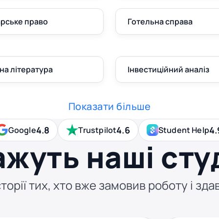
рське право
Готельна справа
на література
Інвестиційний аналіз
Показати більше
4.8
4.6
4.
Google
Trustpilot
Student Help
ажуть наші сту
торії тих, хто вже замовив роботу і здав