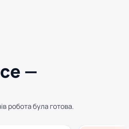
есе —
нів робота була готова.