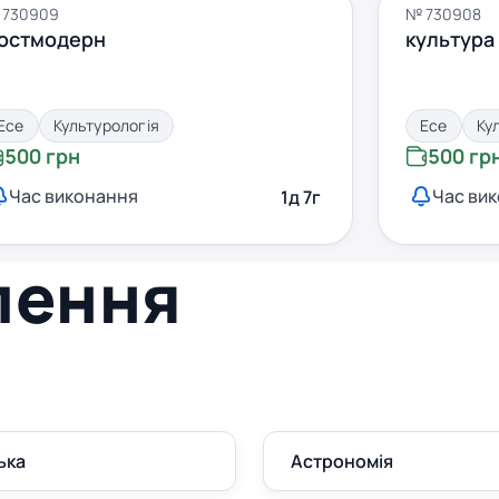
 730909
№ 730908
остмодерн
культура
Есе
Культурологія
Есе
Ку
500 грн
500 гр
Час виконання
Час ви
1д 7г
лення
ька
Астрономія