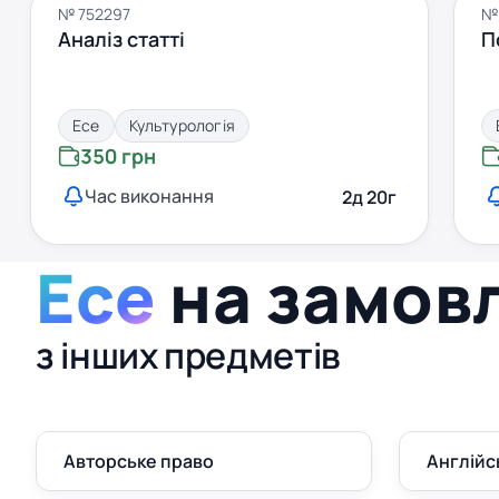
№ 752297
№
Аналіз статті
П
Есе
Культурологія
350 грн
Час виконання
2д 20г
Есе
на замов
з інших предметів
Авторське право
Англійс