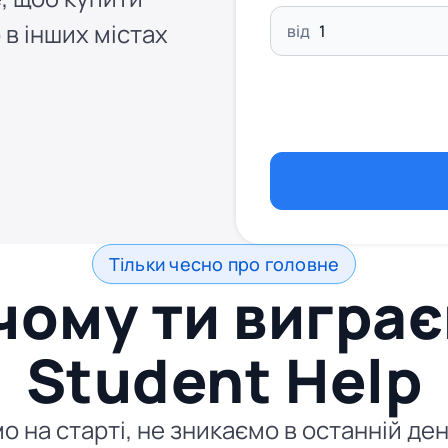
 в інших містах
від
Тільки чесно про головне
чому ти виграє
Student Help
ємо на старті, не зникаємо в останній д