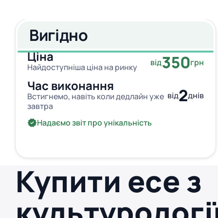
Вигідно
Ціна
350
від
грн
Найдоступніша ціна на ринку
Час виконання
2
від
днів
Встигнемо, навіть коли дедлайн уже
завтра
Надаємо звіт про унікальність
Купити есе з
культурологі