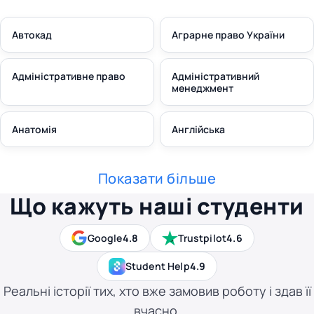
Автокад
Аграрне право України
Адміністративне право
Адміністративний
менеджмент
Анатомія
Англійська
Показати більше
Що кажуть наші студенти
Google
4.8
Trustpilot
4.6
Student Help
4.9
Реальні історії тих, хто вже замовив роботу і здав її
вчасно.