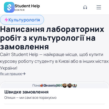
Student Help
CENTER
Культурологія
Написання лабораторних
робіт з культурології на
замовлення
Сайт Student Help — найкраще місце, щоб купити
курсову роботу студенту в Києві або в інших містах
України!
Як це працює
Понад
Ціна від
2к
2
хвилини часу
авторів
200 грн
Швидке замовлення
Опиши — ми самі все порахуємо