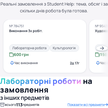
Реальні замовлення з Student Help: тема, обсяг і за
скільки днів робота була готова.
№ 784751
№ 9543
Виконання 3х робіт.
Художе
Лабораторна робота
Культурологія
Лабор
600 грн
150
Час виконання
Час 
2д 17г
Лабораторні роботи
на
замовлення
з інших предметів
113
всього
предметів
Показати всі предмети