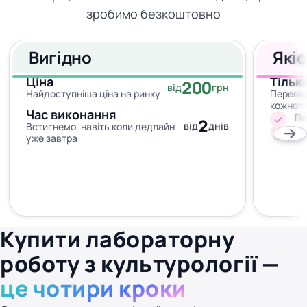
зробимо безкоштовно
Вигідно
Які
Ціна
Тільк
200
від
грн
Найдоступніша ціна на ринку
Перевір
кожног
Час виконання
Пи
2
від
днів
Встигнемо, навіть коли дедлайн
Жо
уже завтра
Купити лабораторну
роботу з культурології —
це чотири кроки