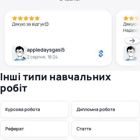
Дякую за відгук😊
Дякую. 
Надіюсь
appledaysgasi5
2 серпня, 18:24
Інші типи навчальних
робіт
Курсова робота
Дипломна робота
Реферат
Стаття