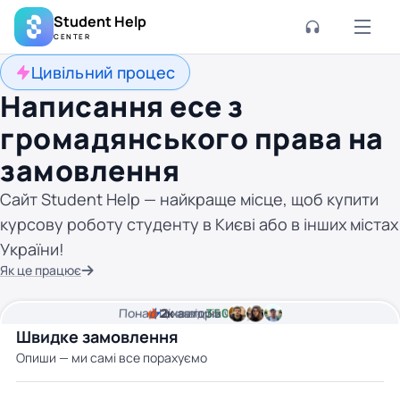
Student Help
CENTER
Цивільний процес
Написання есе з
громадянського права на
замовлення
Сайт Student Help — найкраще місце, щоб купити
курсову роботу студенту в Києві або в інших містах
України!
Як це працює
Понад
Ціна від
2к
2
хвилини часу
авторів
350 грн
Швидке замовлення
Опиши — ми самі все порахуємо