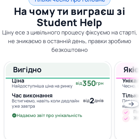
На чому ти виграєш зі
Student Help
Ціну есе з цивільного процесу фіксуємо на старті,
не зникаємо в останній день, правки зробимо
безкоштовно
Вигідно
Які
Ціна
Уніка
350
від
грн
Найдоступніша ціна на ринку
Чесно, 
Час виконання
Тільк
2
від
днів
Встигнемо, навіть коли дедлайн
Перевір
уже завтра
кожног
Пи
Надаємо звіт про унікальність
Жо