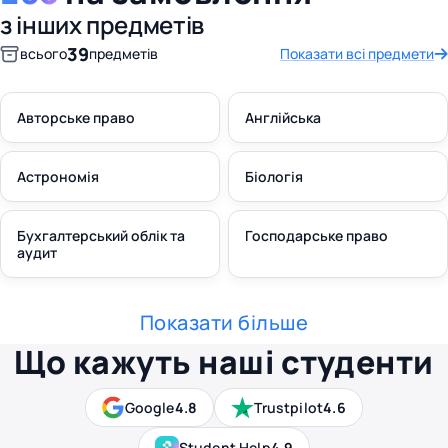
з інших предметів
39
всього
предметів
Показати всі предмети
Авторське право
Англійська
Астрономія
Біологія
Бухгалтерський облік та
Господарське право
аудит
Показати більше
Що кажуть наші студенти
Google
4.8
Trustpilot
4.6
Student Help
4.9