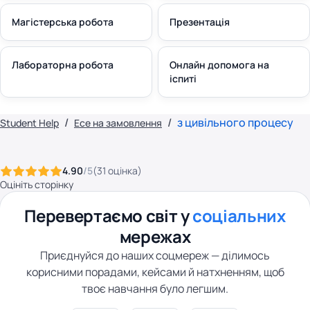
Магістерська робота
Презентація
Лабораторна робота
Онлайн допомога на
іспиті
з цивільного процесу
Student Help
Есе на замовлення
4.90
/5
(
31
оцінка
)
Оцініть сторінку
Перевертаємо світ у
соціальних
мережах
Приєднуйся до наших соцмереж — ділимось
корисними порадами, кейсами й натхненням, щоб
твоє навчання було легшим.