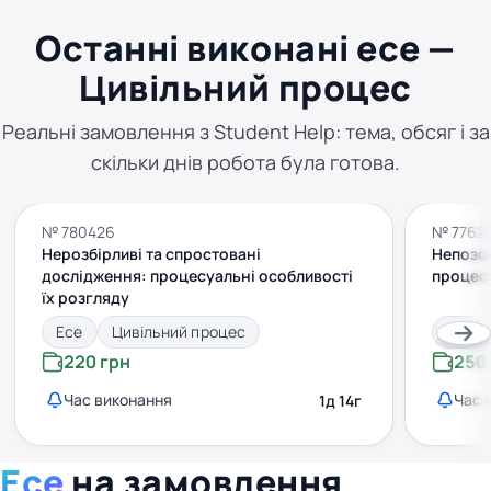
Останні виконані есе —
Цивільний процес
Реальні замовлення з Student Help: тема, обсяг і за
скільки днів робота була готова.
№ 780426
№ 7762
Нерозбірливі та спростовані
Непозов
дослідження: процесуальні особливості
процесу
їх розгляду
Есе
Цивільний процес
Есе
220 грн
250
Час виконання
Час 
1д 14г
Есе
на замовлення