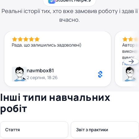
Реальні історії тих, хто вже замовив роботу і здав її
вчасно.
Рада, що залишились задоволені)
Автор в
виконан
вимог. 
Рекомен
Показат
navmbox81
2 серпня, 18:26
Інші типи навчальних
робіт
Стаття
Звіт з практики