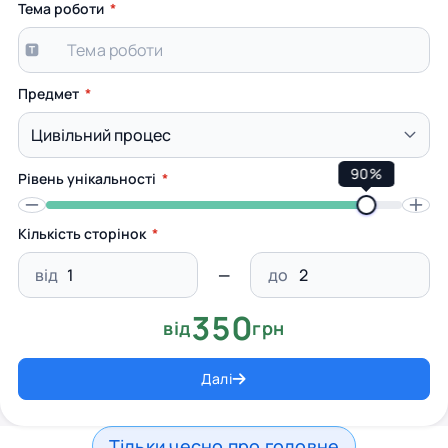
Тема роботи
Предмет
90%
Рівень унікальності
Кількість сторінок
від
до
350
від
грн
Далі
Тільки чесно про головне