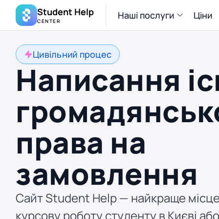
Student Help
Наші послуги
Ціни
CENTER
Цивільний процес
Написання іс
громадянськ
права на
замовлення
Сайт Student Help — найкраще місце
курсову роботу студенту в Києві або