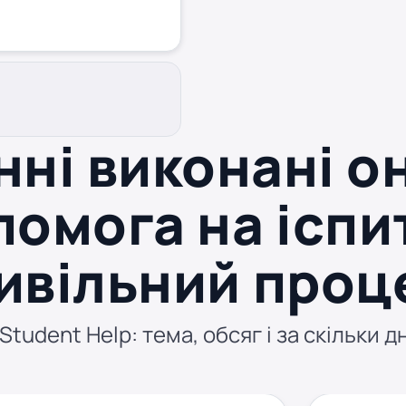
нні виконані о
омога на іспи
ивільний проц
tudent Help: тема, обсяг і за скільки д