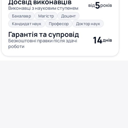
Досвід виконавців
5
від
років
Виконавці з науковим ступенем
Бакалавр
Магістр
Доцент
Кандидат наук
Професор
Доктор наук
Гарантія та супровід
14
днів
Безкоштовні правки після здачі
роботи