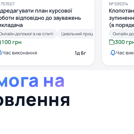
 757607
№ 595314
ідредагувати план курсової
Клопотан
оботи відповідно до зауважень
зупиненн
икладача
(в порядк
ч. 1 п. 2 т
Онлайн допомога на іспиті
Цивільний процес
Онлайн до
України)
100 грн
300 гр
Час виконання
Час ви
1д 6г
мога на
овлення