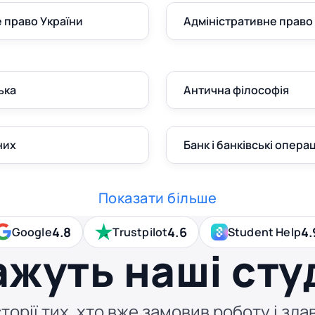
 право України
Адміністративне право
ька
Антична філософія
них
Банк і банківські операц
Показати більше
4.8
4.6
4.
Google
Trustpilot
Student Help
ажуть наші сту
торії тих, хто вже замовив роботу і здав