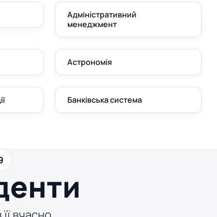
Адміністративний
менеджмент
Астрономія
ії
Банківська система
9
денти
 її вчасно.