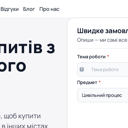
Відгуки
Блог
Про нас
Швидке замов
питів з
Опиши — ми самі вс
ого
Тема роботи
Предмет
, щоб купити
 в інших містах