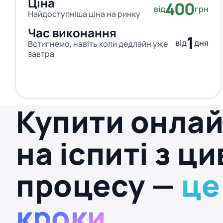
Ціна
400
від
грн
Найдоступніша ціна на ринку
Час виконання
1
від
дня
Встигнемо, навіть коли дедлайн уже
завтра
Купити онла
на іспиті з ц
процесу —
це
кроки