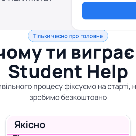
Тільки чесно про головне
чому ти виграє
Student Help
ивільного процесу фіксуємо на старті, 
зробимо безкоштовно
Якісно