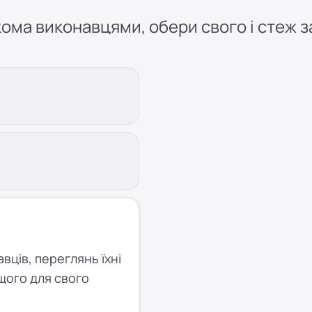
ома виконавцями, обери свого і стеж за
ців, переглянь їхні
щого для свого