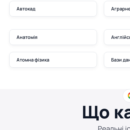
Автокад
Аграрне
Анатомія
Англійс
Атомна фізика
Бази да
Що к
Реальні іс