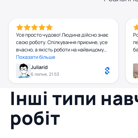
Усе просто чудово! Людина дійсно знає
Ро
свою роботу. Спілкування приємне, усе
п
вчасно, а якість роботи на найвищому
б
рівні.
Показати більше
Juliarid
6 липня, 21:53
Інші типи на
робіт