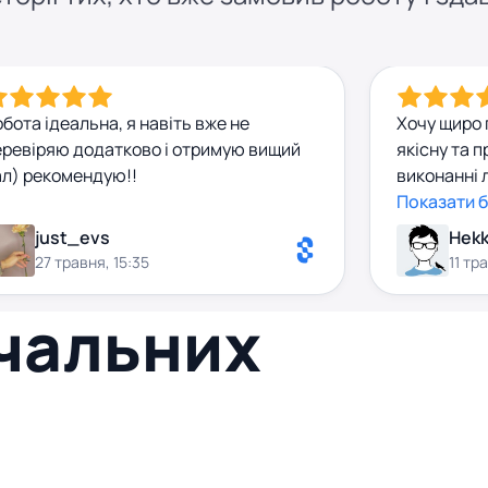
бота ідеальна, я навіть вже не
Хочу щиро 
еревіряю додатково і отримую вищий
якісну та 
ал) рекомендую!!
виконанні 
була викон
Показати 
відповідно 
just_evs
Hekk
та пояснен
27 травня, 15:35
11 тр
значно пол
розуміння 
вчальних
відповідал
уважним до
реагував н
надійного 