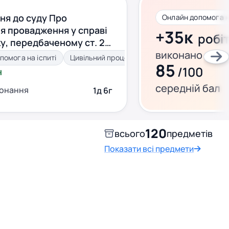
ня до суду Про
я провадження у справі
+35к
робі
у, передбаченому ст. 251
виконано за ц
а ст 253 ч. 1 п. 2 ЦПК
помога на іспиті
Цивільний процес
85
/100
н
середній бал
конання
1д 6г
120
всього
предметів
Показати всі предмети