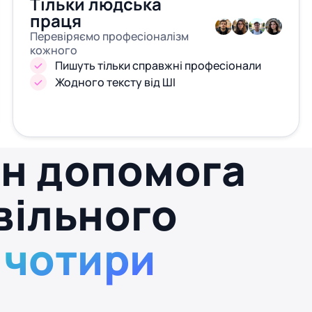
Тільки людська
праця
Перевіряємо професіоналізм
кожного
Пишуть тільки справжні професіонали
Жодного тексту від ШІ
йн допомога
ивільного
 чотири