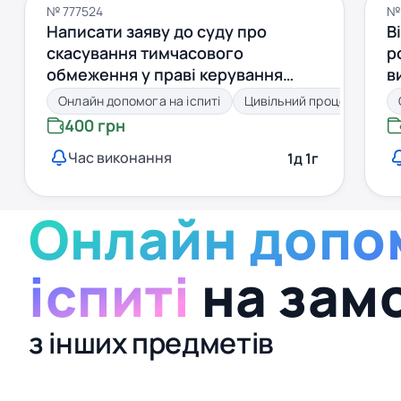
№ 777524
№
Написати заяву до суду про
В
скасування тимчасового
р
обмеження у праві керування
в
транспортними засобами
Онлайн допомога на іспиті
Цивільний процес
400 грн
Час виконання
1д 1г
Онлайн допо
іспиті
на зам
з інших предметів