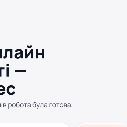
нлайн
ті —
ес
нів робота була готова.