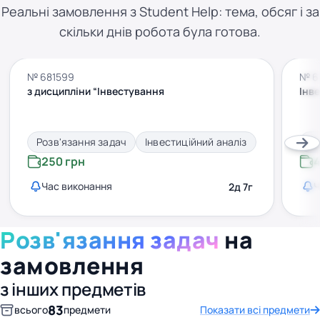
Реальні замовлення з Student Help: тема, обсяг і за
скільки днів робота була готова.
№ 681599
№ 6
з дисципліни “Інвестування
Інве
Розв'язання задач
Інвестиційний аналіз
Ро
250 грн
4
Час виконання
Ч
2д 7г
Розв'язання задач
на
замовлення
з інших предметів
83
всього
предмети
Показати всі предмети