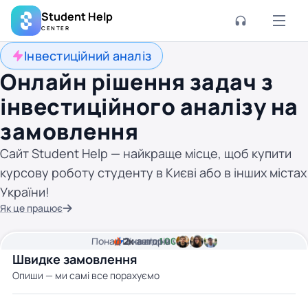
Student Help
CENTER
Інвестиційний аналіз
Онлайн рішення задач з
інвестиційного аналізу на
замовлення
Сайт Student Help — найкраще місце, щоб купити
курсову роботу студенту в Києві або в інших містах
України!
Як це працює
Понад
Ціна від
2к
2
хвилини часу
авторів
100 грн
Швидке замовлення
Опиши — ми самі все порахуємо