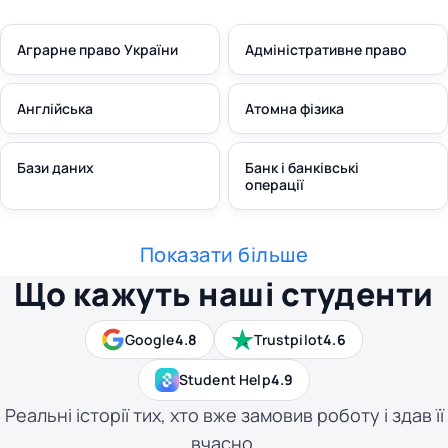
Аграрне право України
Адміністративне право
Англійська
Атомна фізика
Бази даних
Банк і банківські
операції
Показати більше
Що кажуть наші студенти
Google
4.8
Trustpilot
4.6
Student Help
4.9
Реальні історії тих, хто вже замовив роботу і здав її
вчасно.