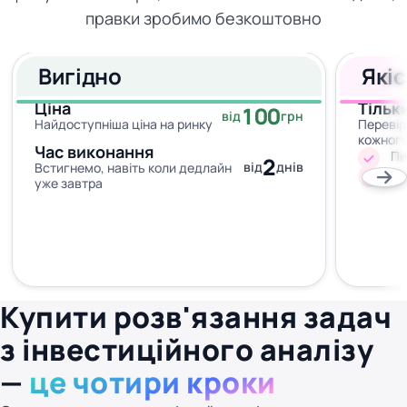
правки зробимо безкоштовно
Вигідно
Які
Ціна
Тільк
100
від
грн
Найдоступніша ціна на ринку
Перевір
кожног
Час виконання
Пи
2
від
днів
Встигнемо, навіть коли дедлайн
Жо
уже завтра
Купити розв'язання задач
з інвестиційного аналізу
—
це чотири кроки