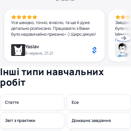
Усе швидко, точно, вчасно, та ще й дуже
Завданн
детально розписано. Працювати з Вами
було по
було надзвичайно приємно<:) Щиро дякую!
Мені по
рекомен
Показат
Yaslav
8 червня, 21:21
Інші типи навчальних
робіт
Стаття
Есе
Звіт з практики
Домашнє завдання