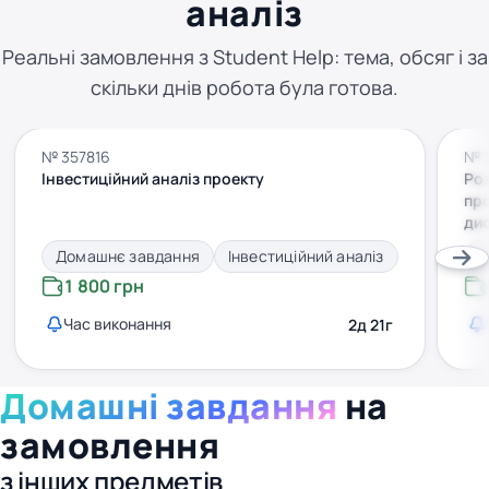
аналіз
Реальні замовлення з Student Help: тема, обсяг і за
скільки днів робота була готова.
№ 357816
№ 
Інвестиційний аналіз проекту
Роз
про
ди
Домашнє завдання
Інвестиційний аналіз
Д
1 800 грн
Час виконання
2д 21г
Домашні завдання
на
замовлення
з інших предметів