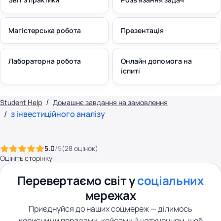
Магістерська робота
Презентація
Лабораторна робота
Онлайн допомога на
іспиті
Student Help
Домашнє завдання на замовлення
з інвестиційного аналізу
5.0
/5
(
28
оцінок
)
Оцініть сторінку
Перевертаємо світ у
соціальних
мережах
Приєднуйся до наших соцмереж — ділимось
корисними порадами, кейсами й натхненням, щоб