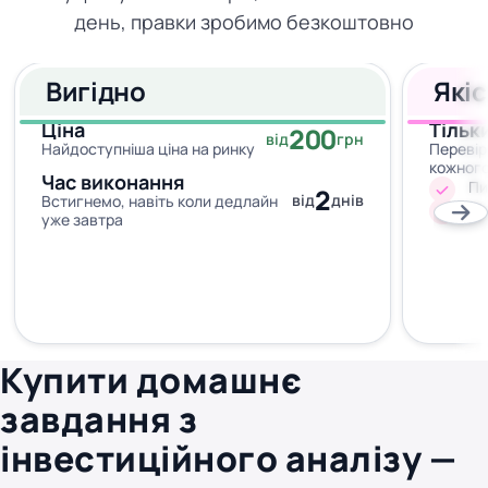
день, правки зробимо безкоштовно
Вигідно
Які
Ціна
Тільк
200
від
грн
Найдоступніша ціна на ринку
Перевір
кожног
Час виконання
Пи
2
від
днів
Встигнемо, навіть коли дедлайн
Жо
уже завтра
Купити домашнє
завдання з
інвестиційного аналізу —