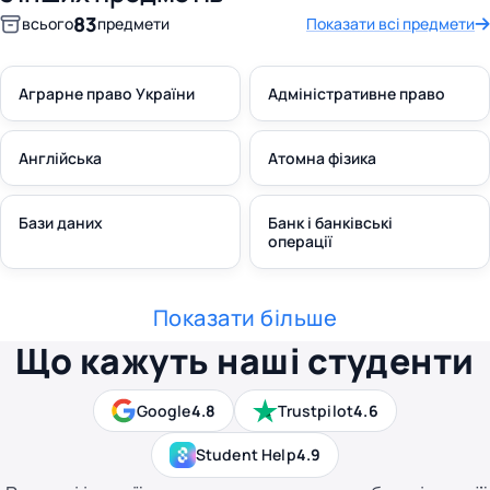
83
всього
предмети
Показати всі предмети
Аграрне право України
Адміністративне право
Англійська
Атомна фізика
Бази даних
Банк і банківські
операції
Показати більше
Що кажуть наші студенти
Google
4.8
Trustpilot
4.6
Student Help
4.9