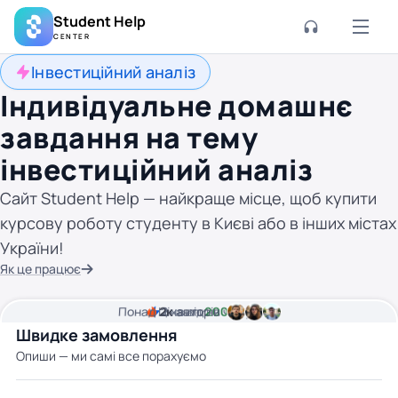
Student Help
CENTER
Інвестиційний аналіз
Індивідуальне домашнє
завдання на тему
інвестиційний аналіз
Сайт Student Help — найкраще місце, щоб купити
курсову роботу студенту в Києві або в інших містах
України!
Як це працює
Понад
Ціна від
2к
2
хвилини часу
авторів
200 грн
Швидке замовлення
Опиши — ми самі все порахуємо