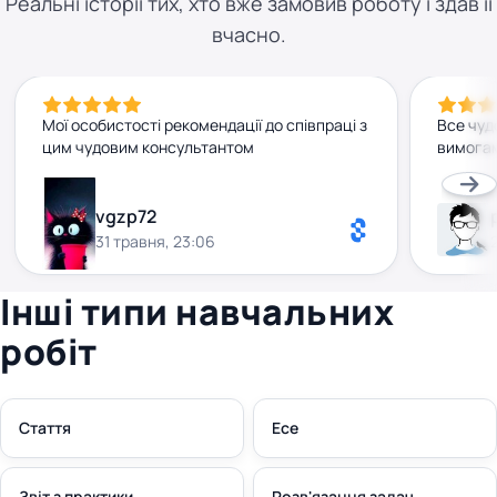
Реальні історії тих, хто вже замовив роботу і здав її
вчасно.
Мої особистості рекомендації до співпраці з
Все чуд
цим чудовим консультантом
вимогам
vgzp72
31 травня, 23:06
Інші типи навчальних
робіт
Стаття
Есе
Звіт з практики
Розв'язання задач