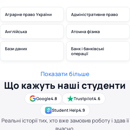
Аграрне право України
Адміністративне право
Англійська
Атомна фізика
Бази даних
Банк і банківські
операції
Показати більше
Що кажуть наші студенти
Google
4.8
Trustpilot
4.6
Student Help
4.9
Реальні історії тих, хто вже замовив роботу і здав її
вчасно.