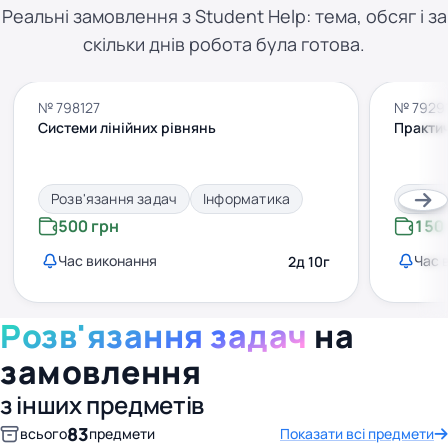
Реальні замовлення з Student Help: тема, обсяг і за
скільки днів робота була готова.
№ 798127
№ 79291
Системи лінійних рівнянь
Практи
Розв'язання задач
Інформатика
Розв'
500 грн
150
Час виконання
Час 
2д 10г
Розв'язання задач
на
замовлення
з інших предметів
83
всього
предмети
Показати всі предмети