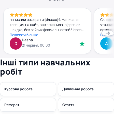
написали реферат з філософії. Написала
Складна
хлопцям на сайт, все пояснила, відповіли
уточнил
швидко, без зайвих формальностей.Через
встигла
добу вже мала готову роботу. Текст
Показати більше
прийшла
Показат
нормальний, без води, прочитала — усе
Dasha
джерела
D
А
зрозуміло. Заплатила заздалегідь, і жодних
внести 
21 червня, 00:00
сюрпризів чи “доплат” потім не було. Все
без зай
чітко й по-людськи. Рекомендую
плюс. к
Інші типи навчальних
правки 
робіт
Курсова робота
Дипломна робота
Реферат
Стаття