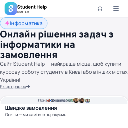
Student Help
CENTER
Інформатика
Онлайн рішення задач з
інформатики на
замовлення
Сайт Student Help — найкраще місце, щоб купити
курсову роботу студенту в Києві або в інших містах
України!
Як це працює
Понад
Ціна від
2к
2
хвилини часу
авторів
100 грн
Швидке замовлення
Опиши — ми самі все порахуємо