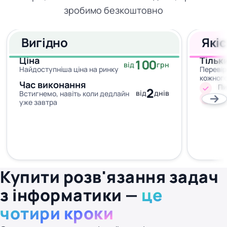
зробимо безкоштовно
Вигідно
Які
Ціна
Тільк
100
від
грн
Найдоступніша ціна на ринку
Перевір
кожног
Час виконання
Пи
2
від
днів
Встигнемо, навіть коли дедлайн
Жо
уже завтра
Купити розв'язання задач
з інформатики —
це
чотири кроки