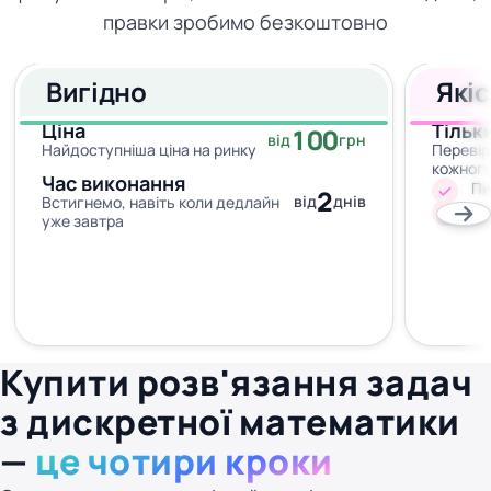
правки зробимо безкоштовно
Вигідно
Які
Ціна
Тільк
100
від
грн
Найдоступніша ціна на ринку
Перевір
кожног
Час виконання
Пи
2
від
днів
Встигнемо, навіть коли дедлайн
Жо
уже завтра
Купити розв'язання задач
з дискретної математики
—
це чотири кроки