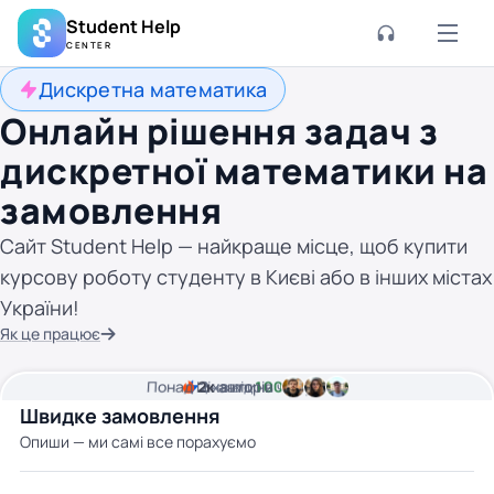
Student Help
CENTER
Дискретна математика
Онлайн рішення задач з
дискретної математики на
замовлення
Сайт Student Help — найкраще місце, щоб купити
курсову роботу студенту в Києві або в інших містах
України!
Як це працює
Понад
Ціна від
2к
2
хвилини часу
авторів
100 грн
Швидке замовлення
Опиши — ми самі все порахуємо