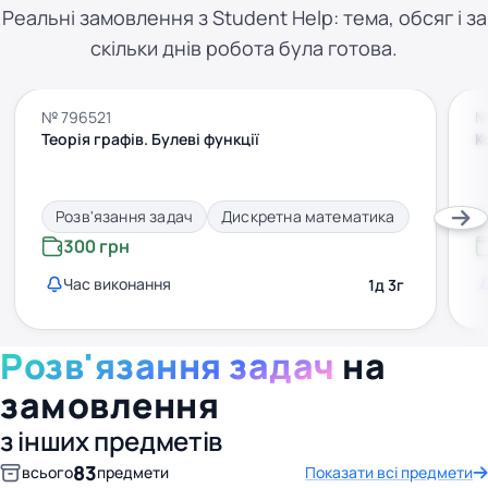
Реальні замовлення з Student Help: тема, обсяг і за
скільки днів робота була готова.
№ 796521
№
Теорія графів. Булеві функції
К
Розв'язання задач
Дискретна математика
300 грн
Час виконання
1д 3г
Розв'язання задач
на
замовлення
з інших предметів
83
всього
предмети
Показати всі предмети