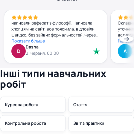
написали реферат з філософії. Написала
Складна
хлопцям на сайт, все пояснила, відповіли
уточнил
швидко, без зайвих формальностей.Через
встигла
добу вже мала готову роботу. Текст
Показати більше
прийшла
Показат
нормальний, без води, прочитала — усе
Dasha
джерела
D
А
зрозуміло. Заплатила заздалегідь, і жодних
внести 
21 червня, 00:00
сюрпризів чи “доплат” потім не було. Все
без зай
чітко й по-людськи. Рекомендую
плюс. к
Інші типи навчальних
правки 
робіт
Курсова робота
Стаття
Контрольна робота
Звіт з практики