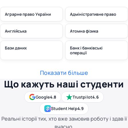
Аграрне право України
Адміністративне право
Англійська
Атомна фізика
Бази даних
Банк і банківські
операції
Показати більше
Що кажуть наші студенти
Google
4.8
Trustpilot
4.6
Student Help
4.9
Реальні історії тих, хто вже замовив роботу і здав її
вчасно.