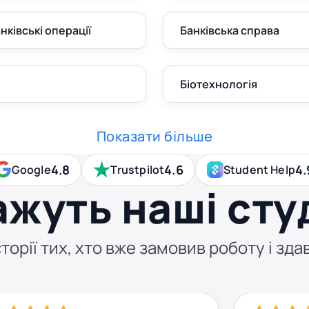
анківські операції
Банківська справа
Біотехнологія
Показати більше
4.8
4.6
4.
Google
Trustpilot
Student Help
ажуть наші сту
торії тих, хто вже замовив роботу і здав