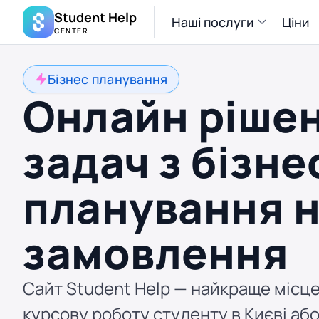
Student Help
Наші послуги
Ціни
CENTER
Бізнес планування
Онлайн ріше
задач з бізне
планування 
замовлення
Сайт Student Help — найкраще місце
курсову роботу студенту в Києві або