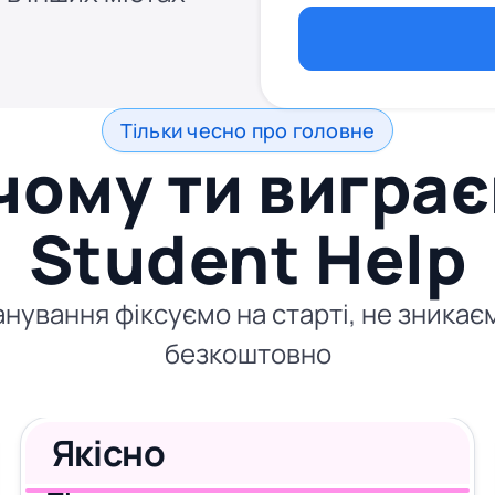
Тільки чесно про головне
чому ти виграє
Student Help
ланування фіксуємо на старті, не зникає
безкоштовно
Якісно