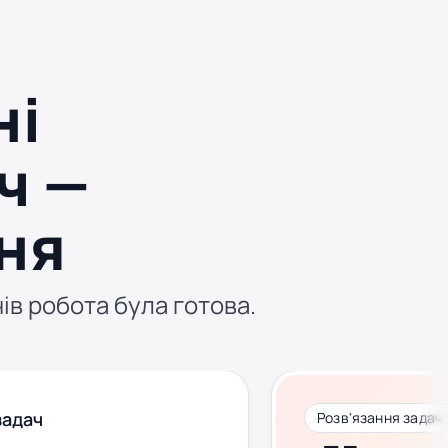
ні
ч —
ня
нів робота була готова.
задач