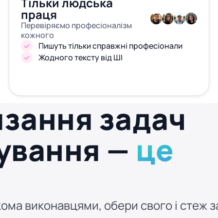
Тільки людська
праця
Перевіряємо професіоналізм
кожного
Пишуть тільки справжні професіонали
Жодного тексту від ШІ
язання задач
нування —
це
ома виконавцями, обери свого і стеж за