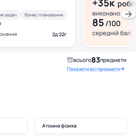
+35к
робі
виконано за ц
ня задач
Бізнес планування
85
/100
н
середній бал
конання
2д 22г
83
всього
предмети
Показати всі предмети
Атомна фізика