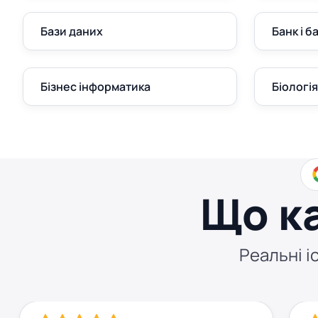
Бази даних
Банк і б
Бізнес інформатика
Біологія
Що к
Реальні іс