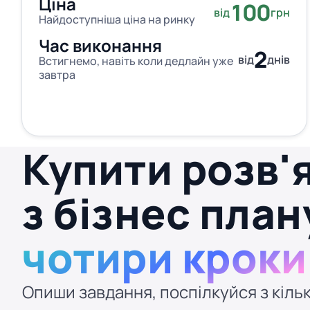
Ціна
100
від
грн
Найдоступніша ціна на ринку
Час виконання
2
від
днів
Встигнемо, навіть коли дедлайн уже
завтра
Купити розв'
з бізнес пла
чотири кроки
Опиши завдання, поспілкуйся з кільк