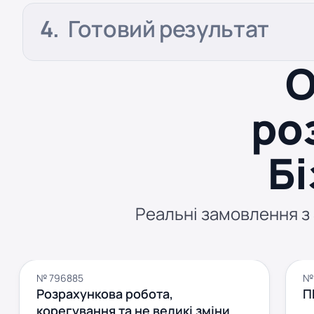
Готовий результат
О
ро
Б
Реальні замовлення з S
№ 796885
№
Розрахункова робота,
П
корегування та не великі зміни