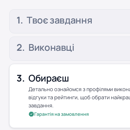
Твоє завдання
Виконавці
Обираєш
Детально ознайомся з профілями виконав
відгуки та рейтинги, щоб обрати найкра
завдання.
Гарантія на замовлення