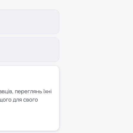
ців, переглянь їхні
щого для свого