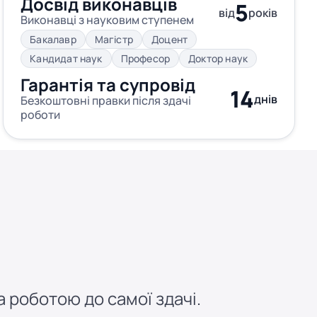
Досвід виконавців
5
від
років
Виконавці з науковим ступенем
Бакалавр
Магістр
Доцент
Кандидат наук
Професор
Доктор наук
Гарантія та супровід
14
днів
Безкоштовні правки після здачі
роботи
 роботою до самої здачі.