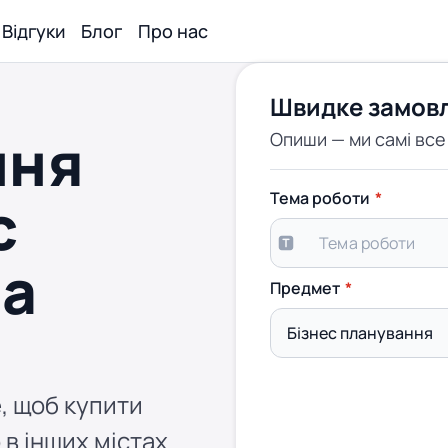
Відгуки
Блог
Про нас
Швидке замов
ння
Опиши — ми самі вс
с
Тема роботи
на
Предмет
, щоб купити
 в інших містах