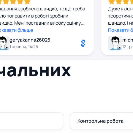
авдання зроблено швидко, те що треба
Дуже якісн
ло поправити в роботі зробили
теоретично
идко. Мені поставили високу оцінку
швидко, і 
уже рекомендую 🔥
оказати більше
відчуваєть
Показати 
підхід. Бул
geryakanna26025
які не були
1 червня, 14:25
12 тр
завдання, і
пояснення.
вчальних
розуміння
задоволени
рекоменду
Контрольна робота