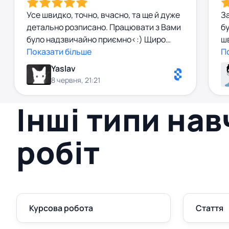
Усе швидко, точно, вчасно, та ще й дуже
З
детально розписано. Працювати з Вами
бу
було надзвичайно приємно<:) Щиро
шв
дякую!
Показати більше
д
П
Yaslav
8 червня, 21:21
Інші типи на
робіт
Курсова робота
Стаття