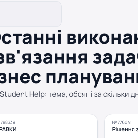
станні викона
зв'язання зада
ізнес плануван
tudent Help: тема, обсяг і за скільки д
 788339
№ 776041
РАВКИ
Рішення 