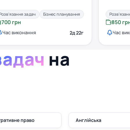
Розв'язання задач
Бізнес планування
Розв'язан
700 грн
850 гр
Час виконання
Час ви
2д 22г
задач
на
тративне право
Англійська