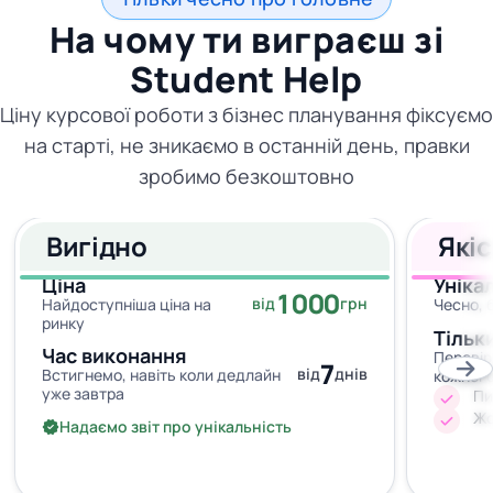
На чому ти виграєш зі
Student Help
Ціну курсової роботи з бізнес планування фіксуємо
на старті, не зникаємо в останній день, правки
зробимо безкоштовно
Вигідно
Які
Ціна
Уніка
1000
від
грн
Найдоступніша ціна на
Чесно, 
ринку
Тільк
Час виконання
Перевір
7
від
днів
Встигнемо, навіть коли дедлайн
кожног
уже завтра
Пи
Жо
Надаємо звіт про унікальність