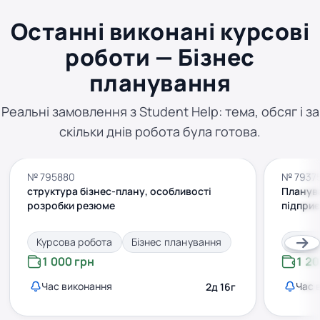
Останні виконані курсові
роботи — Бізнес
планування
Реальні замовлення з Student Help: тема, обсяг і за
скільки днів робота була готова.
№ 795880
№ 7937
структура бізнес-плану, особливості
Планува
розробки резюме
підпри
Курсова робота
Бізнес планування
Курсо
1 000 грн
1 20
Час виконання
Час 
2д 16г