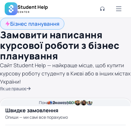
Student Help
CENTER
Бізнес планування
Замовити написання
курсової роботи з бізнес
планування
Сайт Student Help — найкраще місце, щоб купити
курсову роботу студенту в Києві або в інших містах
України!
Як це працює
Понад
Ціна від
2к
2
хвилини часу
авторів
1000 грн
Швидке замовлення
Опиши — ми самі все порахуємо