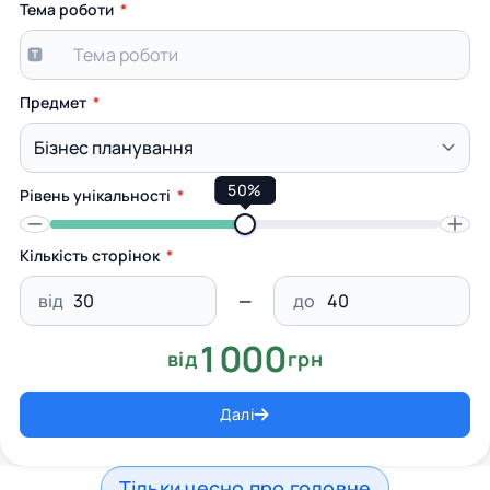
Тема роботи
Предмет
50%
Рівень унікальності
Кількість сторінок
від
до
1000
від
грн
Далі
Тільки чесно про головне