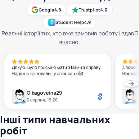
Google
4.8
Trustpilot
4.6
Student Help
4.9
Реальні історії тих, хто вже замовив роботу і здав її
вчасно.
Дякую. Було приємно мати з Вами з справу.
Дякую. 
Надіюсь на подальшу співпрацю🥰
Надіюсь
Olkagoveina29
2 серпня, 18:26
Інші типи навчальних
робіт