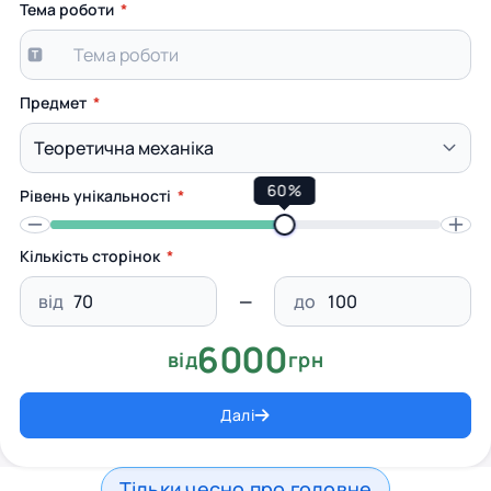
Тема роботи
Предмет
60%
Рівень унікальності
Кількість сторінок
від
до
6000
від
грн
Далі
Тільки чесно про головне