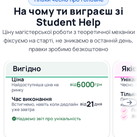
На чому ти виграєш зі
Student Help
Ціну магістерської роботи з теоретичної механіки
фіксуємо на старті, не зникаємо в останній день,
правки зробимо безкоштовно
Вигідно
Які
Ціна
Уніка
6000
від
грн
Найдоступніша ціна на
Чесно, 
ринку
Тільк
Час виконання
Перевір
21
від
дня
Встигнемо, навіть коли дедлайн
кожног
уже завтра
Пи
Жо
Надаємо звіт про унікальність