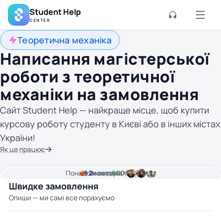
Student Help
CENTER
Теоретична механіка
Написання магістерської
роботи з теоретичної
механіки на замовлення
Сайт Student Help — найкраще місце, щоб купити
курсову роботу студенту в Києві або в інших містах
України!
Як це працює
Понад
Ціна від
2к
2
хвилини часу
авторів
6000 грн
Швидке замовлення
Опиши — ми самі все порахуємо