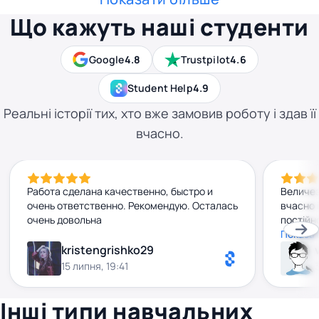
Що кажуть наші студенти
Google
4.8
Trustpilot
4.6
Student Help
4.9
Реальні історії тих, хто вже замовив роботу і здав її
вчасно.
Работа сделана качественно, быстро и
Величез
очень ответственно. Рекомендую. Осталась
вчасно 
очень довольна
постійн
на всі 
Показат
взагалі
kristengrishko29
високо,
15 липня, 19:41
мегаза
співпра
Інші типи навчальних