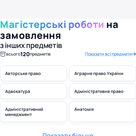
Магістерські роботи
на
замовлення
з інших предметів
120
всього
предметів
Показати всі предмети
Авторське право
Аграрне право України
Адвокатура
Адміністративне право
Адміністративний
Анатомія
менеджмент
Показати більше