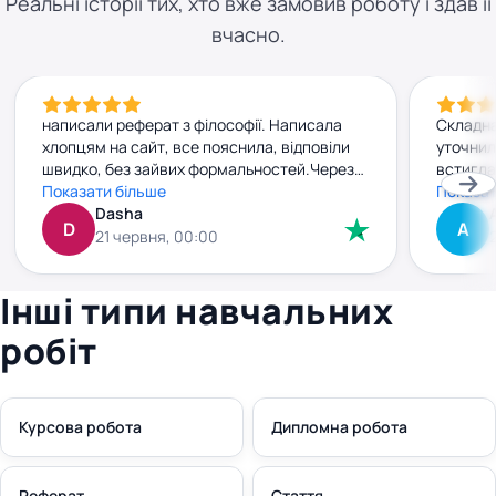
Реальні історії тих, хто вже замовив роботу і здав її
вчасно.
написали реферат з філософії. Написала
Складна
хлопцям на сайт, все пояснила, відповіли
уточнил
швидко, без зайвих формальностей.Через
встигла
добу вже мала готову роботу. Текст
Показати більше
прийшла
Показат
нормальний, без води, прочитала — усе
Dasha
джерела
D
А
зрозуміло. Заплатила заздалегідь, і жодних
внести 
21 червня, 00:00
сюрпризів чи “доплат” потім не було. Все
без зай
чітко й по-людськи. Рекомендую
плюс. к
Інші типи навчальних
правки 
робіт
Курсова робота
Дипломна робота
Реферат
Стаття