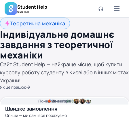
Student Help
CENTER
Теоретична механіка
Індивідуальне домашнє
завдання з теоретичної
механіки
Сайт Student Help — найкраще місце, щоб купити
курсову роботу студенту в Києві або в інших містах
України!
Як це працює
Понад
Ціна від
2к
2
хвилини часу
авторів
200 грн
Швидке замовлення
Опиши — ми самі все порахуємо