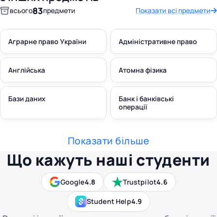
83
всього
предмети
Показати всі предмети
Аграрне право України
Адміністративне право
Англійська
Атомна фізика
Бази даних
Банк і банківські
операції
Показати більше
Що кажуть наші студенти
Google
4.8
Trustpilot
4.6
Student Help
4.9