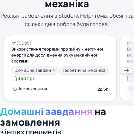
механіка
Реальні замовлення з Student Help: тема, обсяг і за
скільки днів робота була готова.
№ 796951
№ 
Використання теореми про зміну кінетичної
Ви
енергії для дослідження руху механічної
мо
системи.
си
Домашнє завдання
Теоретична механіка
Д
350 грн
Час виконання
2д 5г
Домашні завдання
на
замовлення
з інших предметів