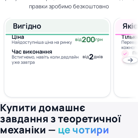
правки зробимо безкоштовно
Вигідно
Які
Ціна
Тільк
200
від
грн
Найдоступніша ціна на ринку
Перевір
кожног
Час виконання
Пи
2
від
днів
Встигнемо, навіть коли дедлайн
Жо
уже завтра
Купити домашнє
завдання з теоретичної
механіки —
це чотири