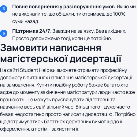
Повне повернення у разі порушення умов
. Якщо ми
не виконали те, що обіцяли, ти отримаєш до 100%
суми назад.
Підтримка 24/7
. Завжди на зв'язку. Без вихідних.
Просто допоможемо тоді, коли це потрібно.
Замовити написання
магістерської дисертації
На сайті Student Help ви зможете отримати професійну
допомогу в питаннях написання магістерської дисертації
на замовлення. Купити подібну роботу бажає багато хто -
адже до моменту закінчення магістратури люди часто вже
працюють і не можуть присвячувати підготовці та
навчанню весь свій вільний час. Більш того - дуже часто
буває недостатньо просто написати дисертацію. Потрібно
ще дотримуватись багатьох державних вимог щодо її
оформлення, а потім - захистити її.