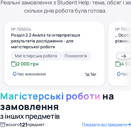
Реальні замовлення з Student Help: тема, обсяг і за
скільки днів робота була готова.
№ 795604
№ 7954
Розділ 2.2 Аналіз та інтерпретація
,, Особ
результатів дослідження - для
різним 
магістерської роботи
Магістерська робота
Психологія
Магіс
2 000 грн
4 50
Час виконання
Час 
1д 14г
Магістерські роботи
на
замовлення
з інших предметів
121
всього
предмет
Показати всі предмети