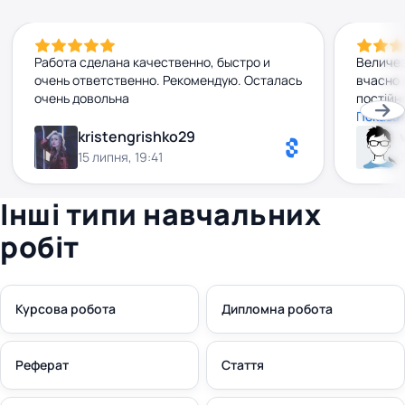
Работа сделана качественно, быстро и
Величез
очень ответственно. Рекомендую. Осталась
вчасно 
очень довольна
постійн
на всі 
Показат
взагалі
kristengrishko29
високо,
15 липня, 19:41
мегаза
співпра
Інші типи навчальних
робіт
Курсова робота
Дипломна робота
Реферат
Стаття