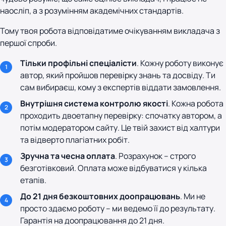
наосліп, а з розумінням академічних стандартів.
Тому твоя робота відповідатиме очікуванням викладача з
першої спроби.
Тільки профільні спеціалісти
. Кожну роботу виконує
автор, який пройшов перевірку знань та досвіду. Ти
сам вибираєш, кому з експертів віддати замовлення.
Внутрішня система контролю якості
. Кожна робота
проходить двоетапну перевірку: спочатку автором, а
потім модератором сайту. Це твій захист від халтури
та відверто плагіатних робіт.
Зручна та чесна оплата
. Розрахунок – строго
безготівковий. Оплата може відбуватися у кілька
етапів.
До 21 дня безкоштовних доопрацювань
. Ми не
просто здаємо роботу – ми ведемо її до результату.
Гарантія на доопрацювання до 21 дня.