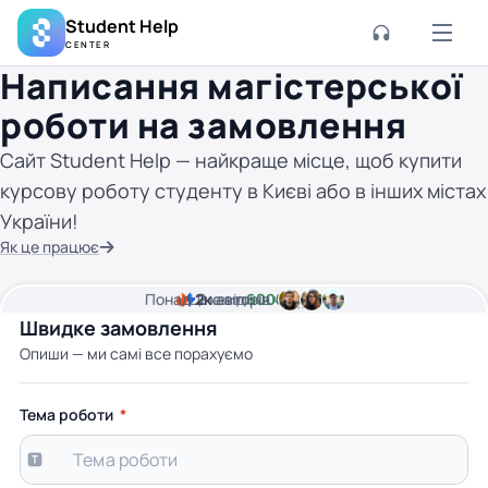
Student Help
CENTER
Написання магістерської
роботи на замовлення
Сайт Student Help — найкраще місце, щоб купити
курсову роботу студенту в Києві або в інших містах
України!
Як це працює
Понад
Ціна від
2к
2
хвилини часу
авторів
6000 грн
Швидке замовлення
Опиши — ми самі все порахуємо
Тема роботи