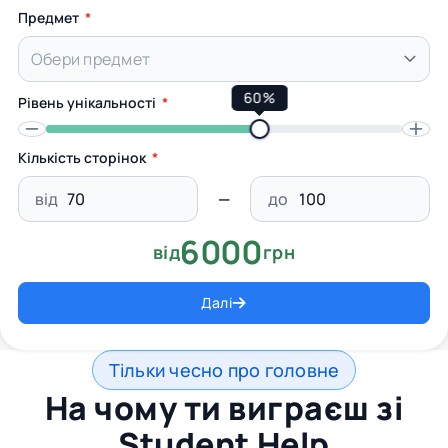
Предмет
60%
Рівень унікальності
Кількість сторінок
від
до
6000
від
грн
Далі
Тільки чесно про головне
На чому ти виграєш зі
Student Help