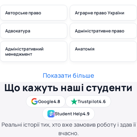
Авторське право
Аграрне право України
Адвокатура
Адміністративне право
Адміністративний
Анатомія
менеджмент
Показати більше
Що кажуть наші студенти
Google
4.8
Trustpilot
4.6
Student Help
4.9
Реальні історії тих, хто вже замовив роботу і здав її
вчасно.