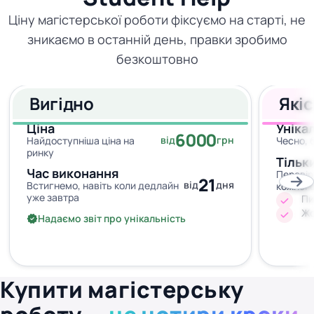
Ціну магістерської роботи фіксуємо на старті, не
зникаємо в останній день, правки зробимо
безкоштовно
Вигідно
Які
Ціна
Уніка
6000
від
грн
Найдоступніша ціна на
Чесно, 
ринку
Тільк
Час виконання
Перевір
21
від
дня
Встигнемо, навіть коли дедлайн
кожног
уже завтра
Пи
Жо
Надаємо звіт про унікальність
Купити магістерську