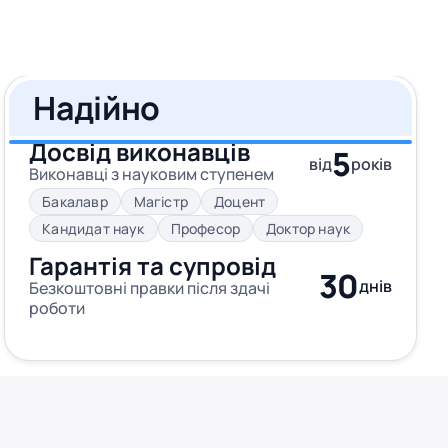
Надійно
Досвід виконавців
5
від
років
Виконавці з науковим ступенем
Бакалавр
Магістр
Доцент
Кандидат наук
Професор
Доктор наук
Гарантія та супровід
30
днів
Безкоштовні правки після здачі
роботи