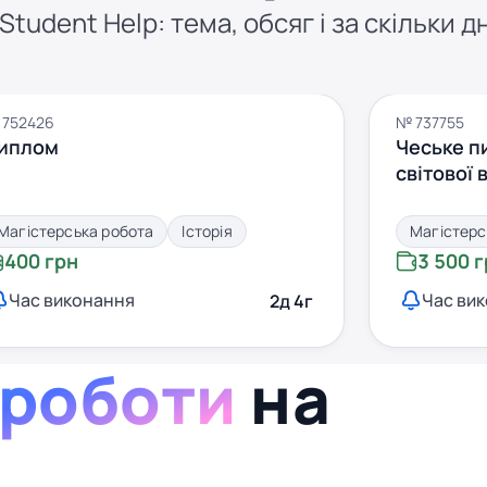
tudent Help: тема, обсяг і за скільки д
 752426
№ 737755
иплом
Чеське п
світової в
Магістерська робота
Історія
Магістерс
400 грн
3 500 
Час виконання
Час ви
2д 4г
 роботи
на