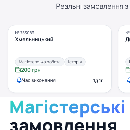
Реальні замовлення з S
№ 753083
№
Хмельницький
Д
Магістерська робота
Історія
200 грн
Час виконання
1д 1г
Магістерські
замовлення