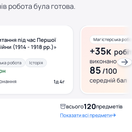
нів робота була готова.
итання під час Першої
Магістерська робот
ійни (1914 - 1918 рр.)»
+35к
робі
виконано за ц
ька робота
Історія
85
/100
грн
середній бал
конання
1д 4г
120
всього
предметів
Показати всі предмети