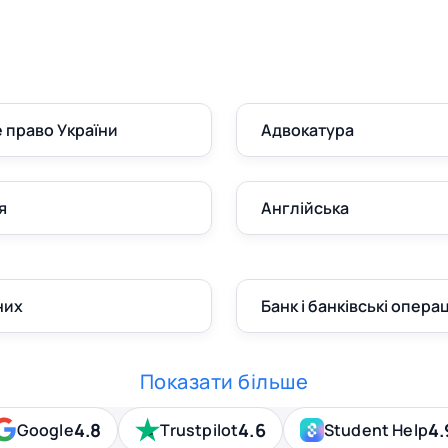
 право України
Адвокатура
я
Англійська
них
Банк і банківські операц
Показати більше
4.8
4.6
4.
Google
Trustpilot
Student Help