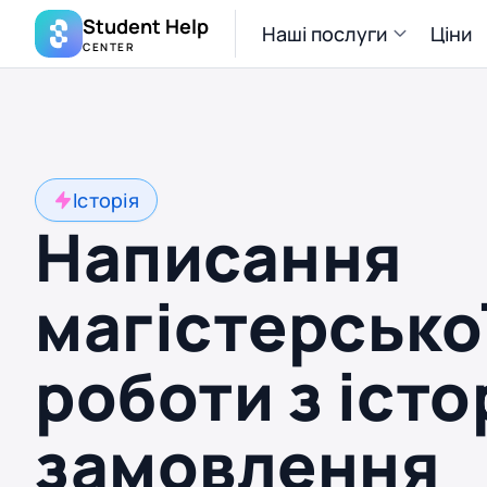
Student Help
Наші послуги
Ціни
CENTER
Історія
Написання
магістерсько
роботи з істор
замовлення