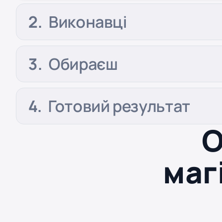
Виконавці
Обираєш
Готовий результат
О
маг