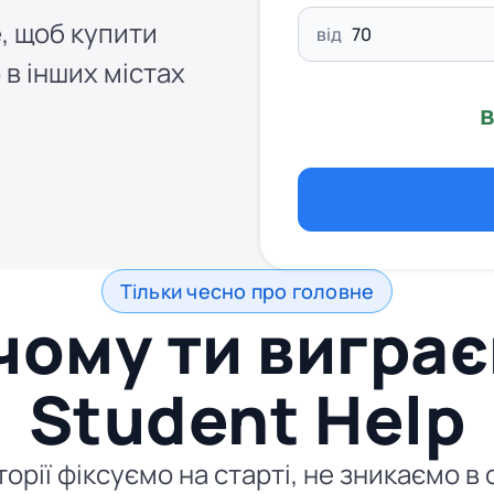
, щоб купити
від
 в інших містах
в
Тільки чесно про головне
чому ти виграє
Student Help
торії фіксуємо на старті, не зникаємо 