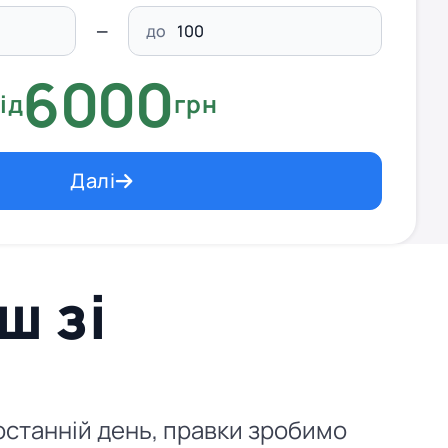
до
6000
ід
грн
Далі
ш зі
в останній день, правки зробимо