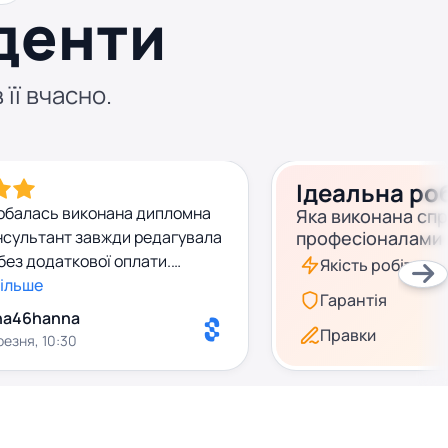
денти
 її вчасно.
Ідеальна ро
обалась виконана дипломна
Яка виконана сп
нсультант завжди редагувала
професіоналами
 без додаткової оплати.
Якість робіт
ість роботи вийшла
більше
Гарантія
, плагіат до 2%. Сама робота
na46hanna
му було легко захистити на
Правки
резня, 10:30
дякую за співпрацю!