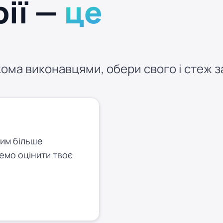
рії —
це
ома виконавцями, обери свого і стеж за
Чим більше
емо оцінити твоє