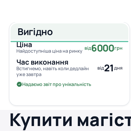
Вигідно
Ціна
6000
від
грн
Найдоступніша ціна на ринку
Час виконання
21
від
дня
Встигнемо, навіть коли дедлайн
уже завтра
Надаємо звіт про унікальність
Купити магіс