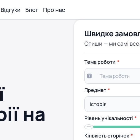
Відгуки
Блог
Про нас
Швидке замов
Опиши — ми самі вс
Тема роботи
ї
Предмет
ії на
Рівень унікальності
Кількість сторінок