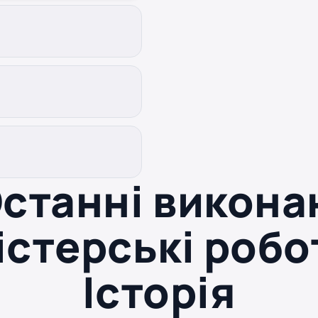
станні викона
істерські робо
Історія