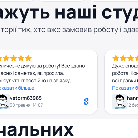
ажуть наші сту
торії тих, хто вже замовив роботу і здав
еличезне дякую за роботу! Все здано
Дуже спод
асно і саме так, як просила.
робота. Ко
нсультант постійно на зв'язку,
всі правки
еративно відповідала на всі питання,
оказати більше
Оригінальн
Показати 
ому процес пройшов взагалі без
унікальною
vstorm63965
han
ресу. Роботу оцінили дуже високо,
цікава, то
30 травня, 14:07
12 бе
езультат супер! Співпрацею
90+. Дуже 
егазадоволена) Щиро рекомендую для
вчальних
івпраці