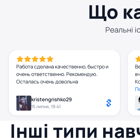
Що к
Реальні іс
Работа сделана качественно, быстро и
В
очень ответственно. Рекомендую.
вч
Осталась очень довольна
Ко
оп
П
т
kristengrishko29
ст
15 липня, 19:41
р
м
Інші типи на
сп