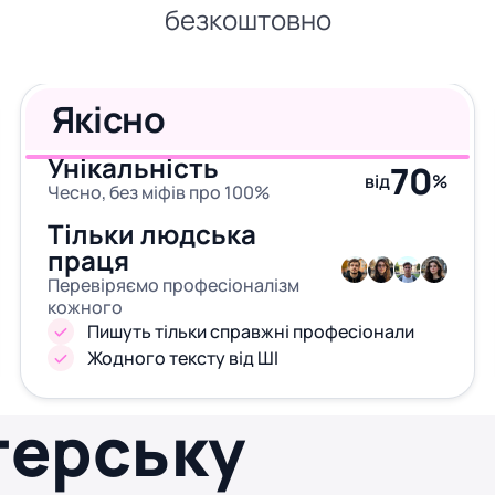
безкоштовно
Якісно
Унікальність
70
від
%
Чесно, без міфів про 100%
Тільки людська
праця
Перевіряємо професіоналізм
кожного
Пишуть тільки справжні професіонали
Жодного тексту від ШІ
терську