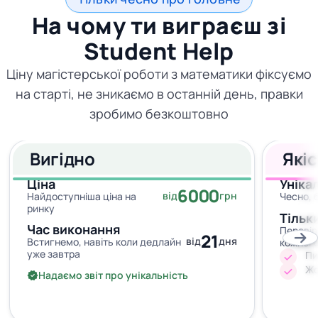
На чому ти виграєш зі
Student Help
Ціну магістерської роботи з математики фіксуємо
на старті, не зникаємо в останній день, правки
зробимо безкоштовно
Вигідно
Які
Ціна
Уніка
6000
від
грн
Найдоступніша ціна на
Чесно, 
ринку
Тільк
Час виконання
Перевір
21
від
дня
Встигнемо, навіть коли дедлайн
кожног
уже завтра
Пи
Жо
Надаємо звіт про унікальність