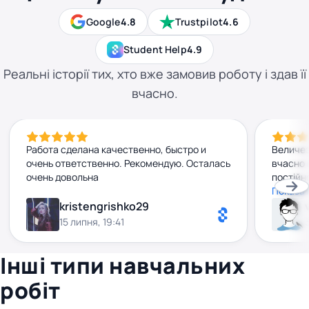
Google
4.8
Trustpilot
4.6
Student Help
4.9
Реальні історії тих, хто вже замовив роботу і здав її
вчасно.
Работа сделана качественно, быстро и
Величез
очень ответственно. Рекомендую. Осталась
вчасно 
очень довольна
постійн
на всі 
Показат
взагалі
kristengrishko29
високо,
15 липня, 19:41
мегаза
співпра
Інші типи навчальних
робіт