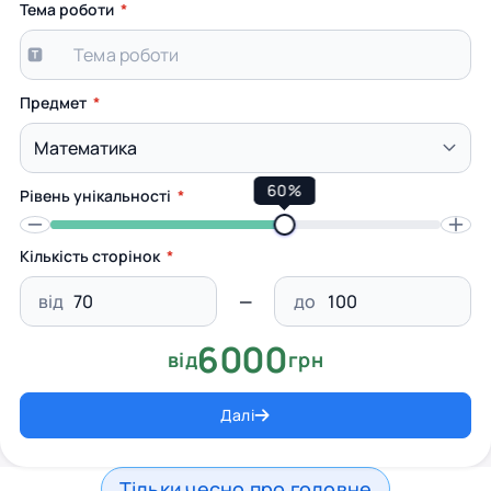
Тема роботи
Предмет
60%
Рівень унікальності
Кількість сторінок
від
до
6000
від
грн
Далі
Тільки чесно про головне