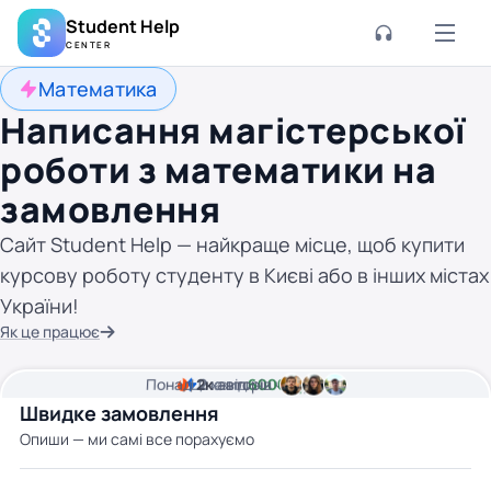
Student Help
CENTER
Математика
Написання магістерської
роботи з математики на
замовлення
Сайт Student Help — найкраще місце, щоб купити
курсову роботу студенту в Києві або в інших містах
України!
Як це працює
Понад
Ціна від
2к
2
хвилини часу
авторів
6000 грн
Швидке замовлення
Опиши — ми самі все порахуємо