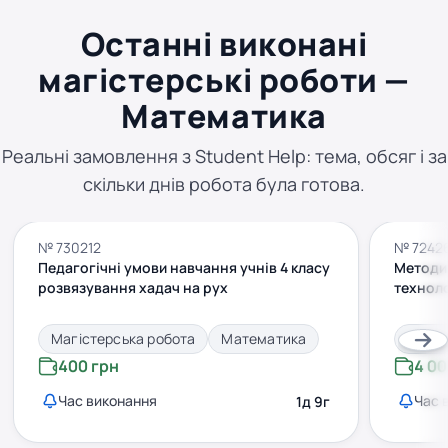
Останні виконані
магістерські роботи —
Математика
Реальні замовлення з Student Help: тема, обсяг і за
скільки днів робота була готова.
№ 730212
№ 7242
Педагогічні умови навчання учнів 4 класу
Методи
розвязування хадач на рух
техноло
Магістерська робота
Математика
Магіс
400 грн
4 00
Час виконання
Час 
1д 9г