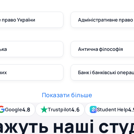
 право України
Адміністративне право
ька
Антична філософія
них
Банк і банківські операц
Показати більше
4.8
4.6
4.
Google
Trustpilot
Student Help
ажуть наші сту