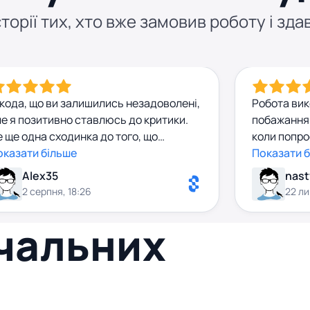
торії тих, хто вже замовив роботу і здав
кода, що ви залишились незадоволені,
Робота вик
е я позитивно ставлюсь до критики.
побажання 
 ще одна сходинка до того, що
коли попро
трібно щось удосконалити. 👌
оказати більше
звертатис
Показати 
Alex35
nast
2 серпня, 18:26
22 ли
вчальних