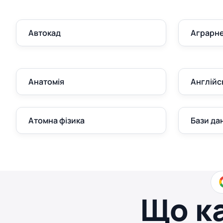
Автокад
Аграрне
Анатомія
Англійс
Атомна фізика
Бази да
Що к