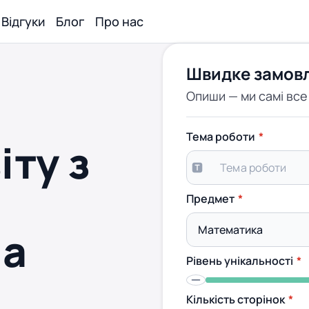
Відгуки
Блог
Про нас
Швидке замов
Опиши — ми самі вс
Тема роботи
іту з
Предмет
на
Рівень унікальності
Кількість сторінок