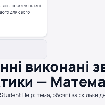
ців, переглянь їхні
щого для свого
нні виконані зв
тики — Матем
tudent Help: тема, обсяг і за скільки д