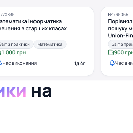
 770835
№ 765065
атематика інформатика
Порівнял
ивчення в старших класах
пошуку мо
Union-Fi
Звіт з практики
Математика
Звіт з пра
1 000 грн
900 гр
Час виконання
Час ви
1д 4г
ики
на