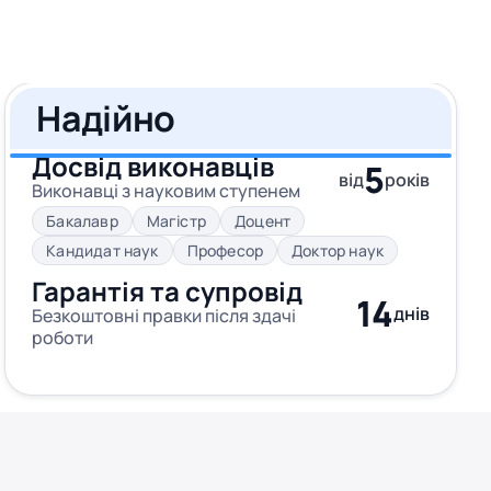
Надійно
Досвід виконавців
5
від
років
Виконавці з науковим ступенем
Бакалавр
Магістр
Доцент
Кандидат наук
Професор
Доктор наук
Гарантія та супровід
14
днів
Безкоштовні правки після здачі
роботи