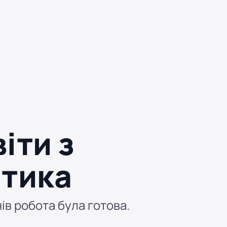
іти з
атика
нів робота була готова.