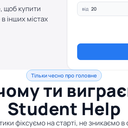
, щоб купити
від
 в інших містах
Тільки чесно про головне
чому ти виграє
Student Help
атики фіксуємо на старті, не зникаємо в