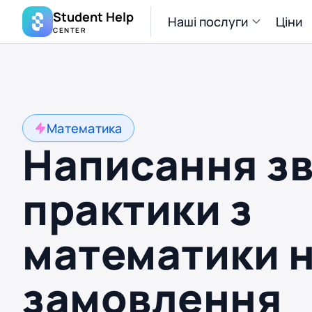
Student Help
Наші послуги
Ціни
CENTER
Математика
Написання зв
практики з
математики 
замовлення