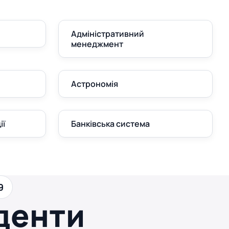
Адміністративний
менеджмент
Астрономія
ії
Банківська система
9
денти