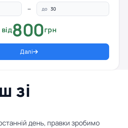
до
800
від
грн
Далі
ш зі
 останній день, правки зробимо