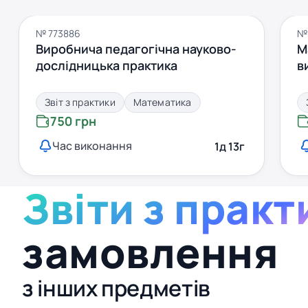
№ 773886
№
Виробнича педагогічна науково-
М
дослідницька практика
в
Звіт з практики
Математика
750 грн
Час виконання
1д 13г
Звіти з практ
замовлення
з інших предметів