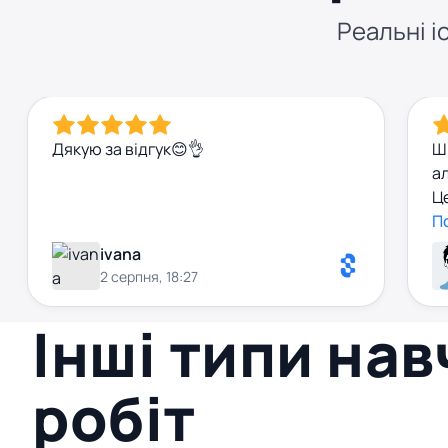
Реальні іс
Дякую за відгук😊👌
Ш
ал
Це
по
П
ivana
2 серпня, 18:27
Інші типи на
робіт