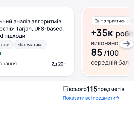
ьний аналіз алгоритмів
Звіт з практики —
стів: Tarjan, DFS-based,
+35к
робі
nd підходи
виконано за ц
ктики
Математика
85
/100
н
середній бал
конання
2д 22г
115
всього
предметів
Показати всі предмети