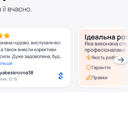
 її вчасно.
Ідеальна ро
онана чудово, вислухали всі
Яка виконана сп
а також внесли корективи
професіоналами
сили. Дуже задоволена, буду
Якість робіт
я ще
більше
Гарантія
yabeskrovna38
Правки
пня, 12:15