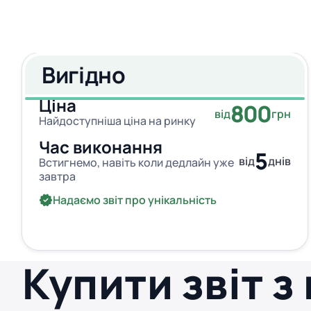
Вигідно
Ціна
800
від
грн
Найдоступніша ціна на ринку
Час виконання
5
від
днів
Встигнемо, навіть коли дедлайн уже
завтра
Надаємо звіт про унікальність
Купити звіт з