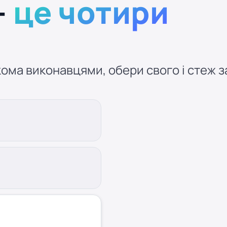
—
це чотири
ома виконавцями, обери свого і стеж за