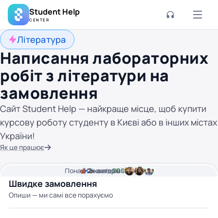
Student Help
CENTER
Література
Написання лабораторних
робіт з літератури на
замовлення
Сайт Student Help — найкраще місце, щоб купити
курсову роботу студенту в Києві або в інших містах
України!
Як це працює
Понад
Ціна від
2к
2
хвилини часу
авторів
200 грн
Швидке замовлення
Опиши — ми самі все порахуємо