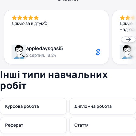
Дякую за відгук😊
Дякую. 
Надіюсь
appledaysgasi5
2 серпня, 18:24
Інші типи навчальних
робіт
Курсова робота
Дипломна робота
Реферат
Стаття