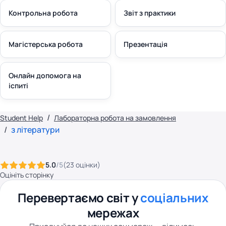
Контрольна робота
Звіт з практики
Магістерська робота
Презентація
Онлайн допомога на
іспиті
Student Help
Лабораторна робота на замовлення
з літератури
5.0
/5
(
23
оцінки
)
Оцініть сторінку
Перевертаємо світ у
соціальних
мережах