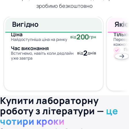
зробимо безкоштовно
Вигідно
Які
Ціна
Тільк
200
від
грн
Найдоступніша ціна на ринку
Перевір
кожног
Час виконання
Пи
2
від
днів
Встигнемо, навіть коли дедлайн
Жо
уже завтра
Купити лабораторну
роботу з літератури —
це
чотири кроки