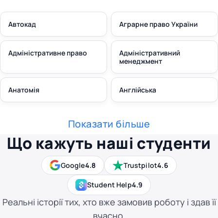
Автокад
Аграрне право України
Адміністративне право
Адміністративний
менеджмент
Анатомія
Англійська
Показати більше
Що кажуть наші студенти
Google
4.8
Trustpilot
4.6
Student Help
4.9
Реальні історії тих, хто вже замовив роботу і здав її
вчасно.