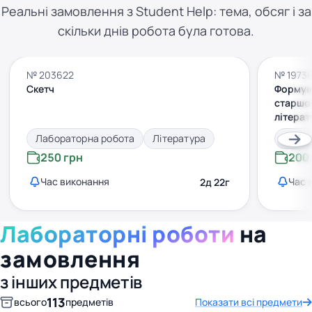
Реальні замовлення з Student Help: тема, обсяг і за
скільки днів робота була готова.
№ 203622
№ 1973
Скетч
Формув
старшок
літерат
Лабораторна робота
Література
Лабор
250 грн
200
Час виконання
Час 
2д 22г
Лабораторні роботи
на
замовлення
з інших предметів
113
всього
предметів
Показати всі предмети