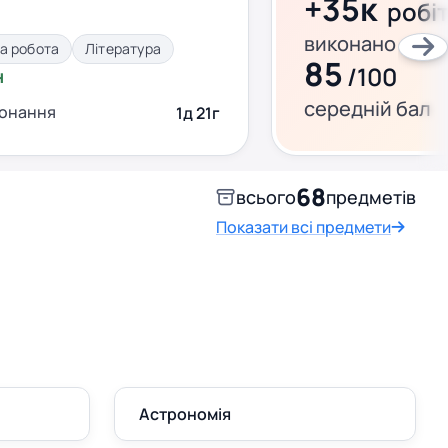
+35к
робі
виконано за ц
а робота
Література
85
/100
н
середній бал
конання
1д 21г
68
всього
предметів
Показати всі предмети
Астрономія