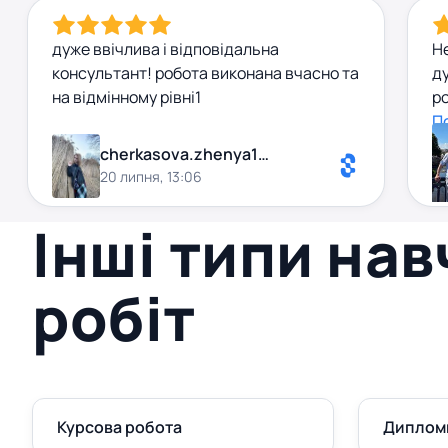
дуже ввічлива і відповідальна
Не
консультант! робота виконана вчасно та
ду
на відмінному рівні1
ро
с
П
ре
cherkasova.zhenya199840
20 липня, 13:06
Інші типи на
робіт
Курсова робота
Диплом