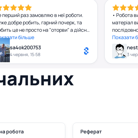
 перший раз замовляю в неї роботи.
• Робота в
же добре робить, гарний почерк, та
матеріал в
бить це не просто на "оторви" а дійсно
послідовно
тарається допомгти, та дуже швидко
оказати більше
досягнуті.
Показати 
агує на питання.
sa4ok200753
nest
4 червня, 15:58
3 чер
вчальних
на робота
Реферат