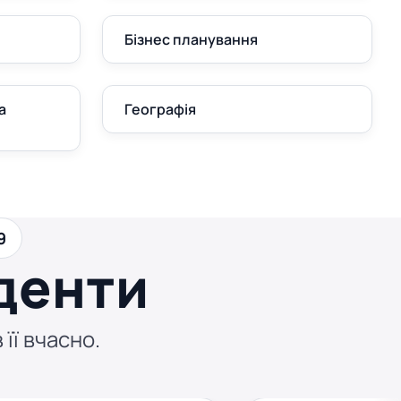
Бізнес планування
а
Географія
9
денти
 її вчасно.