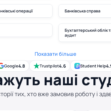
анківські операції
Банківська справа
Бухгалтерський облік т
аудит
Показати більше
4.8
4.6
4.
Google
Trustpilot
Student Help
ажуть наші сту
торії тих, хто вже замовив роботу і здав