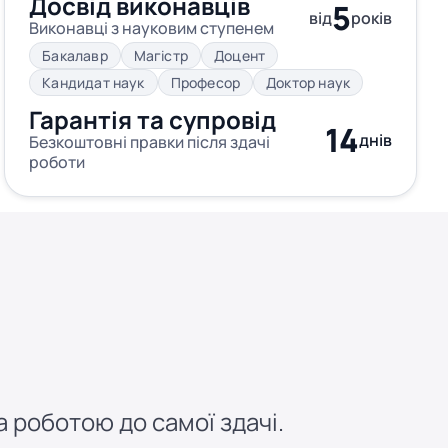
Досвід виконавців
5
від
років
Виконавці з науковим ступенем
Бакалавр
Магістр
Доцент
Кандидат наук
Професор
Доктор наук
Гарантія та супровід
14
днів
Безкоштовні правки після здачі
роботи
 роботою до самої здачі.