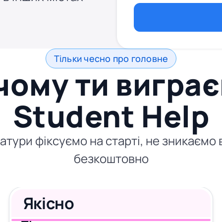
Тільки чесно про головне
чому ти виграє
Student Help
атури фіксуємо на старті, не зникаємо
безкоштовно
Якісно