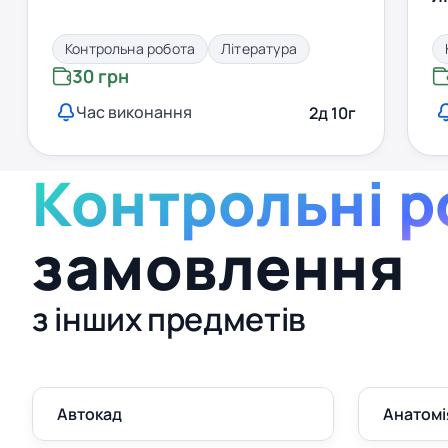
Контрольна робота
Література
30 грн
Час виконання
2д 10г
Контрольні р
замовлення
з інших предметів
Автокад
Анатомі