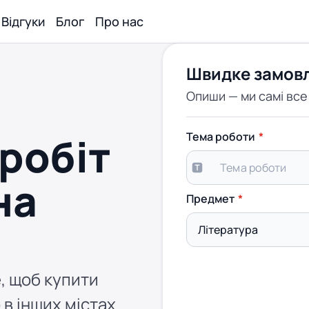
Відгуки
Блог
Про нас
Швидке замов
Опиши — ми самі вс
робіт
Тема роботи
на
Предмет
, щоб купити
 в інших містах