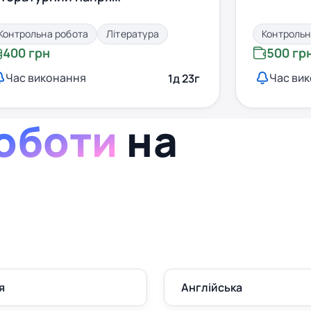
Контрольна робота
Література
Контрольн
400 грн
500 гр
Час виконання
Час ви
1д 23г
оботи
на
я
Англійська