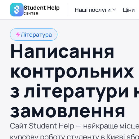
Student Help
Наші послуги
Ціни
CENTER
Література
Написання
контрольних 
з літератури 
замовлення
Сайт Student Help — найкраще місце
курсову роботу студенту в Києві або