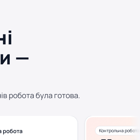
ні
и —
нів робота була готова.
 робота
Контрольна робота