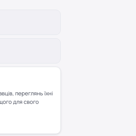
ців, переглянь їхні
щого для свого