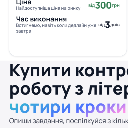
Ціна
300
від
грн
Найдоступніша ціна на ринку
Час виконання
3
від
днів
Встигнемо, навіть коли дедлайн уже
завтра
Купити конт
роботу з літ
чотири кроки
Опиши завдання, поспілкуйся з кільк