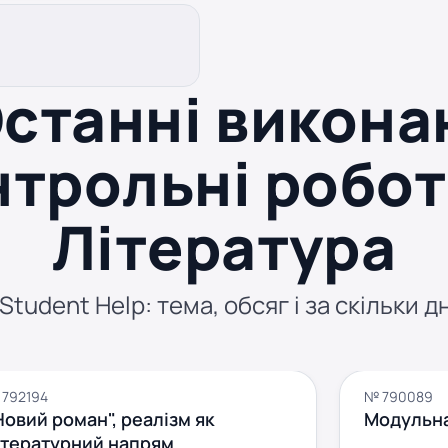
станні викона
нтрольні робот
Література
tudent Help: тема, обсяг і за скільки д
792194
№ 790089
Новий роман", реалізм як
Модульна
ітературний напрям