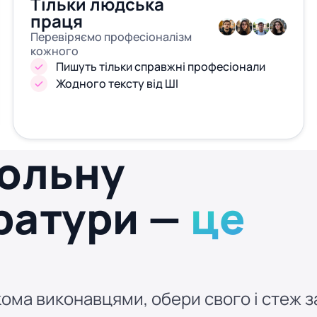
Тільки людська
праця
Перевіряємо професіоналізм
кожного
Пишуть тільки справжні професіонали
Жодного тексту від ШІ
рольну
ератури —
це
ома виконавцями, обери свого і стеж за