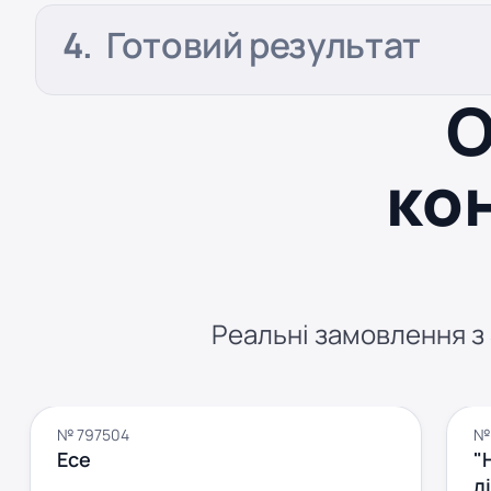
Готовий результат
О
ко
Реальні замовлення з S
№ 797504
№ 
Есе
"
л