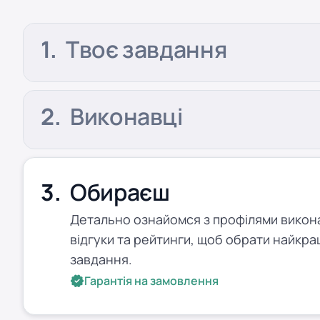
Твоє завдання
Виконавці
Обираєш
Детально ознайомся з профілями виконав
відгуки та рейтинги, щоб обрати найкра
завдання.
Гарантія на замовлення