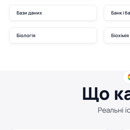
Бази даних
Банк і б
Біологія
Біохімія
Що к
Реальні іс