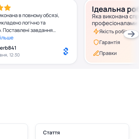
Ідеальна ро
иконана в повному обсязі,
Яка виконана сп
икладено логічно та
професіоналами
. Поставлені завдання
Якість робіт
більше
Гарантія
erb841
Правки
вня, 12:30
Стаття