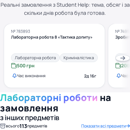
Реальні замовлення з Student Help: тема, обсяг і за
скільки днів робота була готова.
№ 783893
№ 7495
Лабораторна робота 8 «Тактика допиту»
Зробит
Лабораторна робота
Криміналістика
Лабо
500 грн
200
Час виконання
Час 
2д 16г
Лабораторні роботи
на
замовлення
з інших предметів
113
всього
предметів
Показати всі предмети