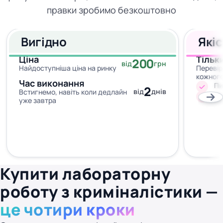
правки зробимо безкоштовно
Вигідно
Які
Ціна
Тільк
200
від
грн
Найдоступніша ціна на ринку
Перевір
кожног
Час виконання
Пи
2
від
днів
Встигнемо, навіть коли дедлайн
Жо
уже завтра
Купити лабораторну
роботу з криміналістики —
це чотири кроки