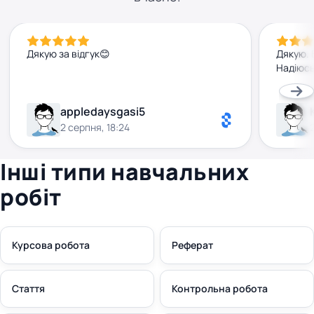
Дякую за відгук😊
Дякую. 
Надіюсь
appledaysgasi5
2 серпня, 18:24
Інші типи навчальних
робіт
Курсова робота
Реферат
Стаття
Контрольна робота