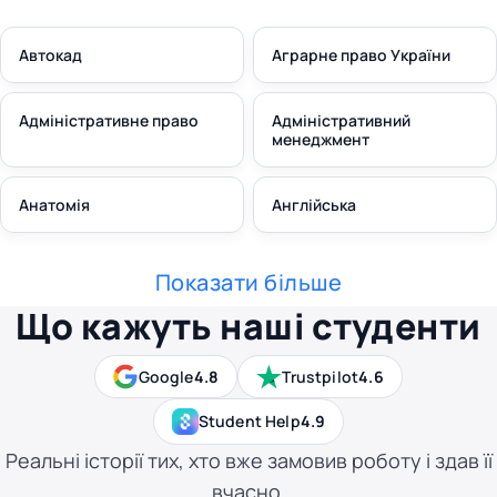
Автокад
Аграрне право України
Адміністративне право
Адміністративний
менеджмент
Анатомія
Англійська
Показати більше
Що кажуть наші студенти
Google
4.8
Trustpilot
4.6
Student Help
4.9
Реальні історії тих, хто вже замовив роботу і здав її
вчасно.