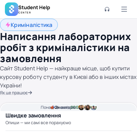
Student Help
CENTER
Криміналістика
Написання лабораторних
робіт з криміналістики на
замовлення
Сайт Student Help — найкраще місце, щоб купити
курсову роботу студенту в Києві або в інших містах
України!
Як це працює
Понад
Ціна від
2к
2
хвилини часу
авторів
200 грн
Швидке замовлення
Опиши — ми самі все порахуємо