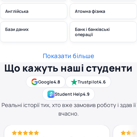
Англійська
Атомна фізика
Бази даних
Банк і банківські
операції
Показати більше
Що кажуть наші студенти
Google
4.8
Trustpilot
4.6
Student Help
4.9
Реальні історії тих, хто вже замовив роботу і здав її
вчасно.