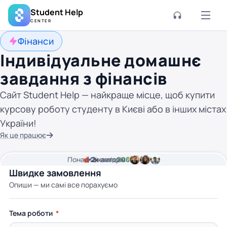
Student Help
CENTER
Фінанси
Індивідуальне домашнє
завдання з фінансів
Сайт Student Help — найкраще місце, щоб купити
курсову роботу студенту в Києві або в інших містах
України!
Як це працює
Понад
Ціна від
2к
2
хвилини часу
авторів
200 грн
Швидке замовлення
Опиши — ми самі все порахуємо
Тема роботи