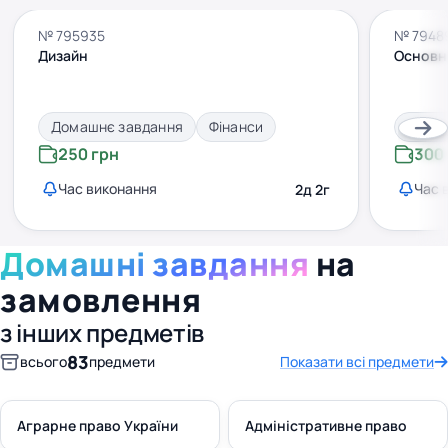
№ 795935
№ 7948
Дизайн
Основні
Домашнє завдання
Фінанси
Дома
250 грн
300
Час виконання
Час 
2д 2г
Домашні завдання
на
замовлення
з інших предметів
83
всього
предмети
Показати всі предмети
Аграрне право України
Адміністративне право