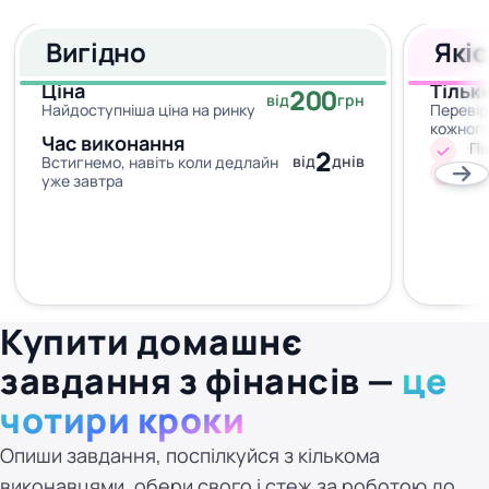
Вигідно
Які
Ціна
Тільк
200
від
грн
Найдоступніша ціна на ринку
Перевір
кожног
Час виконання
Пи
2
від
днів
Встигнемо, навіть коли дедлайн
Жо
уже завтра
Купити домашнє
завдання з фінансів —
це
чотири кроки
Опиши завдання, поспілкуйся з кількома
виконавцями, обери свого і стеж за роботою до