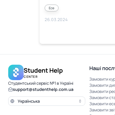
Есе
26.03.2024
Наші посл
Student Help
CENTER
Замовити ку
Студентський сервіс №1 в Україні
Замовити ди
support@studenthelp.com.ua
Замовити ре
Замовити ст
Мова сайту
Замовити ес
Замовити зві