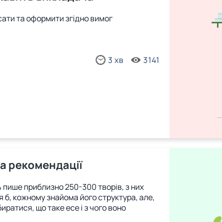
сати та оформити згідно вимог
3 хв
3141
та рекомендації
ь пише приблизно 250-300 творів, з них
 б, кожному знайома його структура, але,
иратися, що таке есе і з чого воно