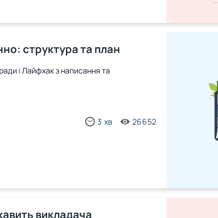
нно: структура та план
оради і Лайфхак з написання та
3 хв
26652
ікавить викладача