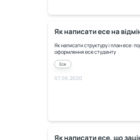
Як написати есе на відмі
Як написати структуру і план есе: п
оформлення есе студенту
Есе
07.06.2020
Як написати есе, що зац