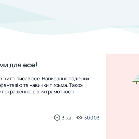
ми для есе!
в житті писав есе. Написання подібних
 фантазію та навички письма. Також
є покращенню рівня грамотності.
3 хв
30003