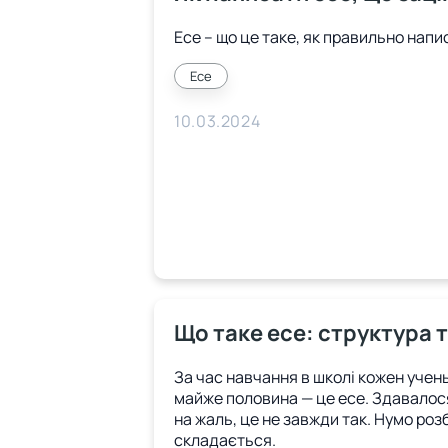
Есе – що це таке, як правильно напи
Есе
10.03.2024
Що таке есе: структура 
За час навчання в школі кожен учен
майже половина — це есе. Здавалося
на жаль, це не завжди так. Нумо розб
складається.