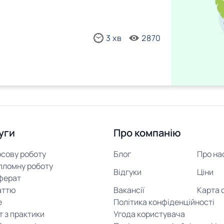
3 хв
2870
уги
Про компанію
рсову роботу
Блог
Про на
пломну роботу
Відгуки
Ціни
ферат
аттю
Вакансії
Карта 
е
Політика конфіденційності
т з практики
Угода користувача