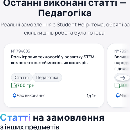
Останні виконані статті —
Педагогіка
Реальні замовлення з Student Help: тема, обсяг і за
скільки днів робота була готова.
№ 794883
№ 7924
Роль ігрових технологій у розвитку STEM-
Вплив к
компетентностей молодших школярів
народу
гіднос
віку
Стаття
Педагогіка
Статт
700 грн
300
Час виконання
Час 
1д 1г
Статті
на замовлення
з інших предметів