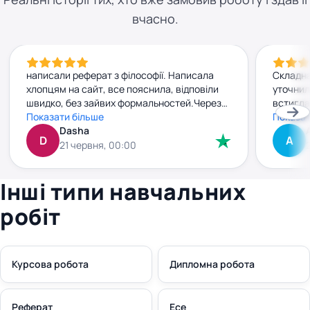
вчасно.
написали реферат з філософії. Написала
Складна
хлопцям на сайт, все пояснила, відповіли
уточнил
швидко, без зайвих формальностей.Через
встигла
добу вже мала готову роботу. Текст
Показати більше
прийшла
Показат
нормальний, без води, прочитала — усе
Dasha
джерела
D
А
зрозуміло. Заплатила заздалегідь, і жодних
внести 
21 червня, 00:00
сюрпризів чи “доплат” потім не було. Все
без зай
чітко й по-людськи. Рекомендую
плюс. к
Інші типи навчальних
правки 
робіт
Курсова робота
Дипломна робота
Реферат
Есе