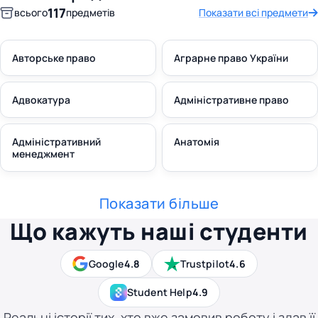
117
всього
предметів
Показати всі предмети
Авторське право
Аграрне право України
Адвокатура
Адміністративне право
Адміністративний
Анатомія
менеджмент
Показати більше
Що кажуть наші студенти
Google
4.8
Trustpilot
4.6
Student Help
4.9
Реальні історії тих, хто вже замовив роботу і здав її