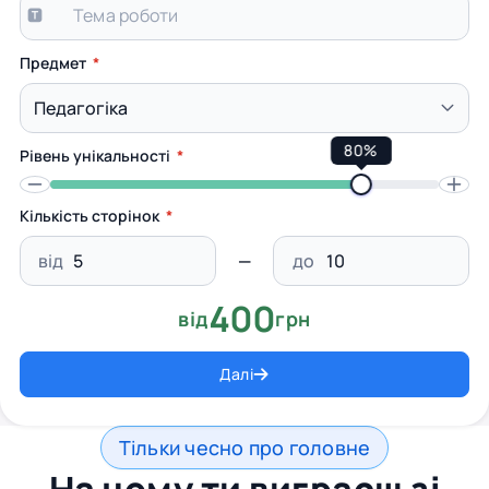
Предмет
80%
Рівень унікальності
Кількість сторінок
від
до
400
від
грн
Далі
Тільки чесно про головне