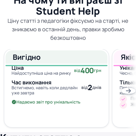
На чому ти виграєш зі
Student Help
Ціну статті з педагогіки фіксуємо на старті, не
зникаємо в останній день, правки зробимо
безкоштовно
Вигідно
Які
Ціна
Уніка
400
від
грн
Найдоступніша ціна на ринку
Чесно, 
Час виконання
Тільк
2
від
днів
Встигнемо, навіть коли дедлайн
Перевір
уже завтра
кожног
Пи
Надаємо звіт про унікальність
Жо