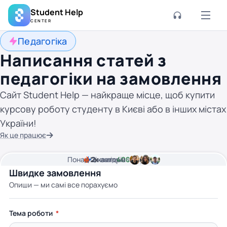
Student Help
CENTER
Педагогіка
Написання статей з
педагогіки на замовлення
Сайт Student Help — найкраще місце, щоб купити
курсову роботу студенту в Києві або в інших містах
України!
Як це працює
Понад
Ціна від
2к
2
хвилини часу
авторів
400 грн
Швидке замовлення
Опиши — ми самі все порахуємо
Тема роботи