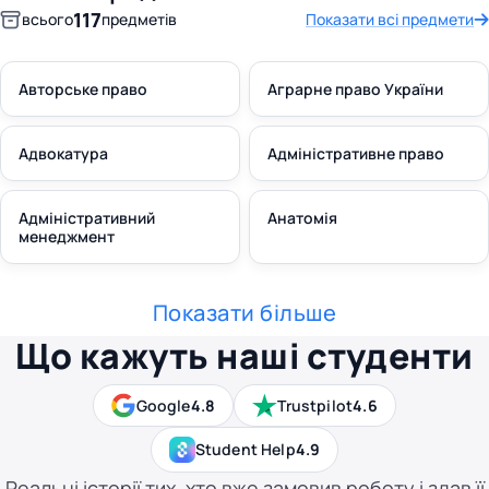
117
всього
предметів
Показати всі предмети
Авторське право
Аграрне право України
Адвокатура
Адміністративне право
Адміністративний
Анатомія
менеджмент
Показати більше
Що кажуть наші студенти
Google
4.8
Trustpilot
4.6
Student Help
4.9
Реальні історії тих, хто вже замовив роботу і здав її