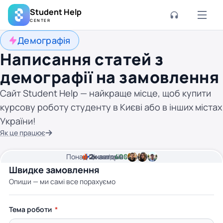
Student Help
CENTER
Демографія
Написання статей з
демографії на замовлення
Сайт Student Help — найкраще місце, щоб купити
курсову роботу студенту в Києві або в інших містах
України!
Як це працює
Понад
Ціна від
2к
2
хвилини часу
авторів
400 грн
Швидке замовлення
Опиши — ми самі все порахуємо
Тема роботи