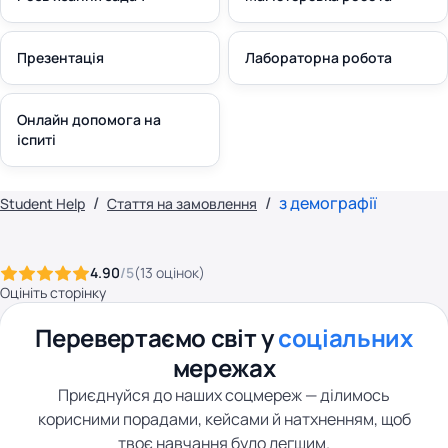
Презентація
Лабораторна робота
Онлайн допомога на
іспиті
з демографії
Student Help
Стаття на замовлення
4.90
/5
(
13
оцінок
)
Оцініть сторінку
Перевертаємо світ у
соціальних
мережах
Приєднуйся до наших соцмереж — ділимось
корисними порадами, кейсами й натхненням, щоб
твоє навчання було легшим.