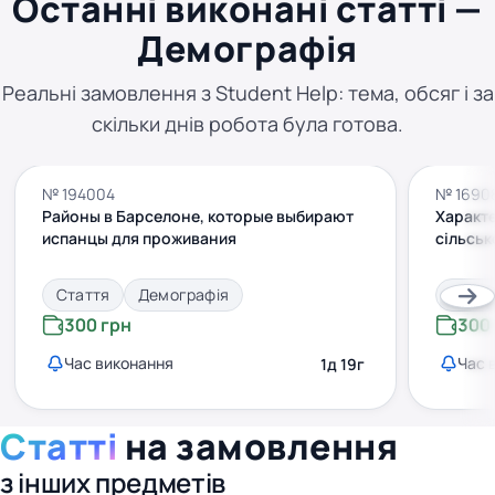
Останні виконані статті —
Демографія
Реальні замовлення з Student Help: тема, обсяг і за
скільки днів робота була готова.
№ 194004
№ 1690
Районы в Барселоне, которые выбирают
Характе
испанцы для проживания
сільськ
Стаття
Демографія
Статт
300 грн
300
Час виконання
Час 
1д 19г
Статті
на замовлення
з інших предметів