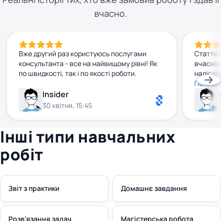
вчасно.
Вже другий раз користуюсь послугами
Стаття 
консультанта - все на найвищому рівні! Як
вчасно.
по швидкості, так і по якості роботи.
надісла
Консуль
Показат
привітн
Insider
Обов'яз
30 квітня, 15:45
Інші типи навчальних
робіт
Звіт з практики
Домашнє завдання
Розв'язання задач
Магістерська робота