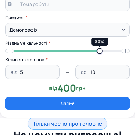
Предмет
80%
Рівень унікальності
Кількість сторінок
від
до
400
від
грн
Далі
Тільки чесно про головне