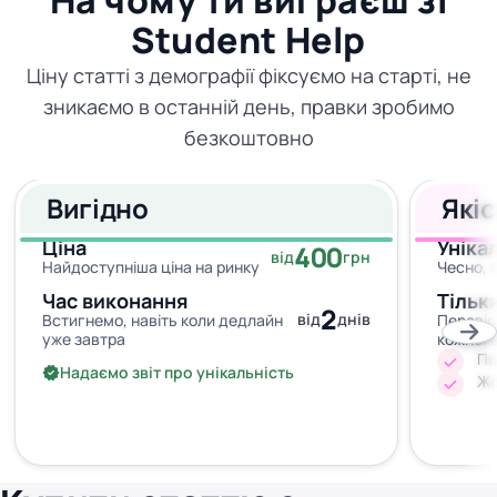
На чому ти виграєш зі
Student Help
Ціну статті з демографії фіксуємо на старті, не
зникаємо в останній день, правки зробимо
безкоштовно
Вигідно
Які
Ціна
Уніка
400
від
грн
Найдоступніша ціна на ринку
Чесно, 
Час виконання
Тільк
2
від
днів
Встигнемо, навіть коли дедлайн
Перевір
уже завтра
кожног
Пи
Надаємо звіт про унікальність
Жо