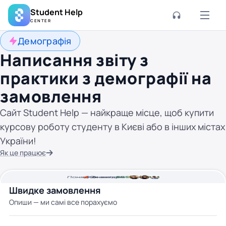
Student Help
CENTER
Демографія
Написання звіту з
практики з демографії на
замовлення
Сайт Student Help — найкраще місце, щоб купити
курсову роботу студенту в Києві або в інших містах
України!
Як це працює
Понад
Ціна від
2к
2
хвилини часу
авторів
800 грн
Швидке замовлення
Опиши — ми самі все порахуємо