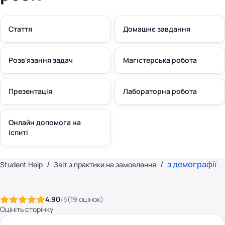
Стаття
Домашнє завдання
Розв'язання задач
Магістерська робота
Презентація
Лабораторна робота
Онлайн допомога на
іспиті
з демографії
Student Help
Звіт з практики на замовлення
4.90
/5
(
19
оцінок
)
Оцініть сторінку