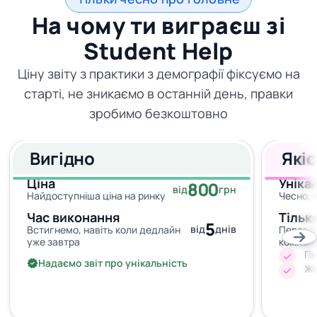
На чому ти виграєш зі
Student Help
Ціну звіту з практики з демографії фіксуємо на
старті, не зникаємо в останній день, правки
зробимо безкоштовно
Вигідно
Які
Ціна
Уніка
800
від
грн
Найдоступніша ціна на ринку
Чесно, 
Час виконання
Тільк
5
від
днів
Встигнемо, навіть коли дедлайн
Перевір
уже завтра
кожног
Пи
Надаємо звіт про унікальність
Жо