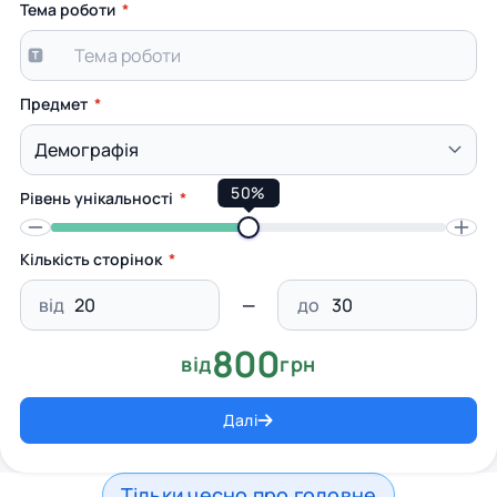
Тема роботи
Предмет
50%
Рівень унікальності
Кількість сторінок
від
до
800
від
грн
Далі
Тільки чесно про головне