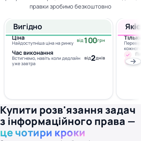
правки зробимо безкоштовно
Вигідно
Які
Ціна
Тільк
100
від
грн
Найдоступніша ціна на ринку
Перевір
кожног
Час виконання
Пи
2
від
днів
Встигнемо, навіть коли дедлайн
Жо
уже завтра
Купити розв'язання задач
з інформаційного права —
це чотири кроки