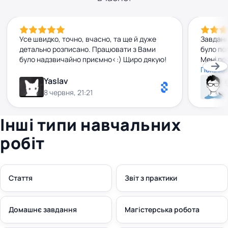
Усе швидко, точно, вчасно, та ще й дуже
Завданн
детально розписано. Працювати з Вами
було по
було надзвичайно приємно<:) Щиро дякую!
Мені по
рекомен
Показат
Yaslav
8 червня, 21:21
Інші типи навчальних
робіт
Стаття
Звіт з практики
Домашнє завдання
Магістерська робота