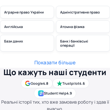
Аграрне право України
Адміністративне право
Англійська
Атомна фізика
Бази даних
Банк і банківські
операції
Показати більше
Що кажуть наші студенти
Google
4.8
Trustpilot
4.6
Student Help
4.9
Реальні історії тих, хто вже замовив роботу і здав її
вчасно.