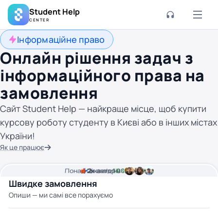
Student Help
CENTER
Інформаційне право
Онлайн рішення задач з
інформаційного права на
замовлення
Сайт Student Help — найкраще місце, щоб купити
курсову роботу студенту в Києві або в інших містах
України!
Як це працює
Понад
Ціна від
2к
2
хвилини часу
авторів
100 грн
Швидке замовлення
Опиши — ми самі все порахуємо