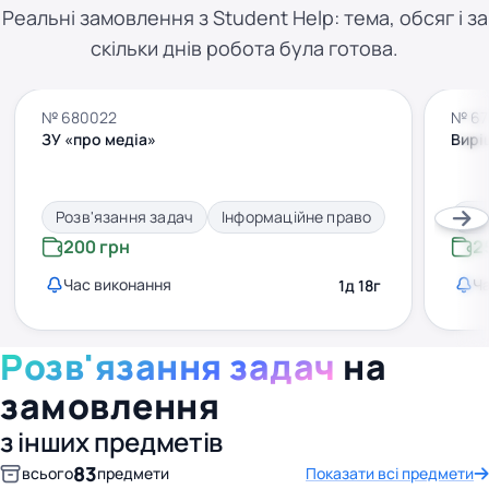
Реальні замовлення з Student Help: тема, обсяг і за
скільки днів робота була готова.
№ 680022
№ 67
ЗУ «про медіа»
Вирі
Розв'язання задач
Інформаційне право
Ро
200 грн
2
Час виконання
Ч
1д 18г
Розв'язання задач
на
замовлення
з інших предметів
83
всього
предмети
Показати всі предмети