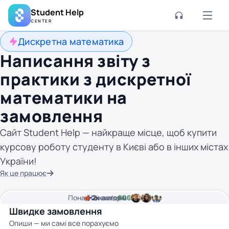
Student Help
CENTER
Дискретна математика
Написання звіту з
практики з дискретної
математики на
замовлення
Сайт Student Help — найкраще місце, щоб купити
курсову роботу студенту в Києві або в інших містах
України!
Як це працює
Понад
Ціна від
2к
2
хвилини часу
авторів
800 грн
Швидке замовлення
Опиши — ми самі все порахуємо