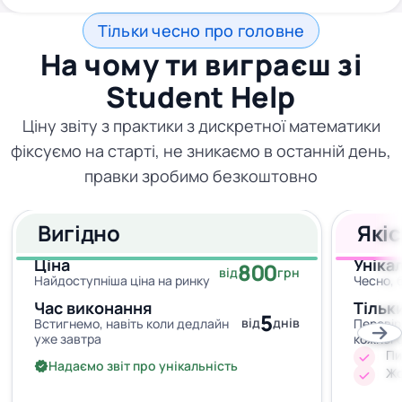
Тільки чесно про головне
На чому ти виграєш зі
Student Help
Ціну звіту з практики з дискретної математики
фіксуємо на старті, не зникаємо в останній день,
правки зробимо безкоштовно
Вигідно
Які
Ціна
Уніка
800
від
грн
Найдоступніша ціна на ринку
Чесно, 
Час виконання
Тільк
5
від
днів
Встигнемо, навіть коли дедлайн
Перевір
уже завтра
кожног
Пи
Надаємо звіт про унікальність
Жо