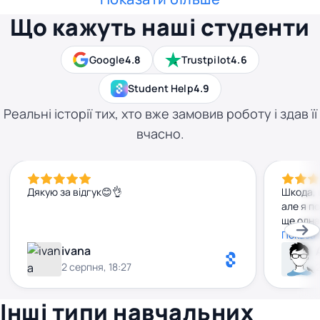
Що кажуть наші студенти
Google
4.8
Trustpilot
4.6
Student Help
4.9
Реальні історії тих, хто вже замовив роботу і здав її
вчасно.
Дякую за відгук😊👌
Шкода, 
але я п
ще одна
удоскон
Показат
ivana
2 серпня, 18:27
Інші типи навчальних