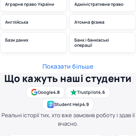
Аграрне право України
Адміністративне право
Англійська
Атомна фізика
Бази даних
Банк і банківські
операції
Показати більше
Що кажуть наші студенти
Google
4.8
Trustpilot
4.6
Student Help
4.9
Реальні історії тих, хто вже замовив роботу і здав її
вчасно.