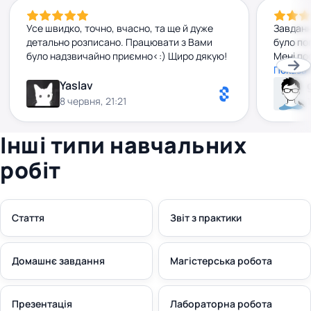
Усе швидко, точно, вчасно, та ще й дуже
Завданн
детально розписано. Працювати з Вами
було по
було надзвичайно приємно<:) Щиро дякую!
Мені по
рекомен
Показат
Yaslav
8 червня, 21:21
Інші типи навчальних
робіт
Стаття
Звіт з практики
Домашнє завдання
Магістерська робота
Презентація
Лабораторна робота