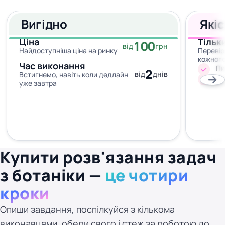
Вигідно
Які
Ціна
Тільк
100
від
грн
Найдоступніша ціна на ринку
Перевір
кожног
Час виконання
Пи
2
від
днів
Встигнемо, навіть коли дедлайн
Жо
уже завтра
Купити розв'язання задач
з ботаніки —
це чотири
кроки
Опиши завдання, поспілкуйся з кількома
виконавцями, обери свого і стеж за роботою до