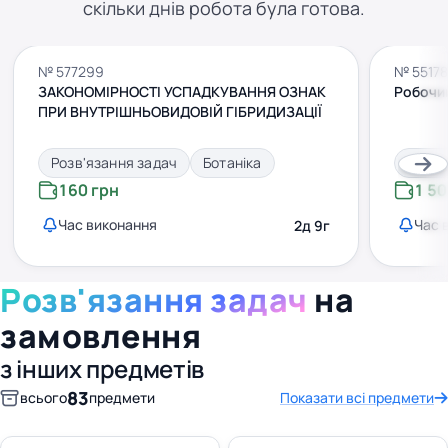
скільки днів робота була готова.
№ 577299
№ 5517
ЗАКОНОМІРНОСТІ УСПАДКУВАННЯ ОЗНАК
Робочий
ПРИ ВНУТРІШНЬОВИДОВІЙ ГІБРИДИЗАЦІЇ
Розв'язання задач
Ботаніка
Розв'
160 грн
1 50
Час виконання
Час 
2д 9г
Розв'язання задач
на
замовлення
з інших предметів
83
всього
предмети
Показати всі предмети