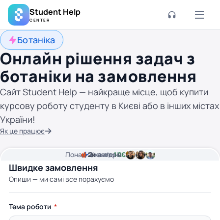
Student Help
CENTER
Ботаніка
Онлайн рішення задач з
ботаніки на замовлення
Сайт Student Help — найкраще місце, щоб купити
курсову роботу студенту в Києві або в інших містах
України!
Як це працює
Понад
Ціна від
2к
2
хвилини часу
авторів
100 грн
Швидке замовлення
Опиши — ми самі все порахуємо
Тема роботи