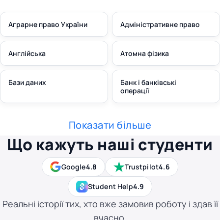
Аграрне право України
Адміністративне право
Англійська
Атомна фізика
Бази даних
Банк і банківські
операції
Показати більше
Що кажуть наші студенти
Google
4.8
Trustpilot
4.6
Student Help
4.9
Реальні історії тих, хто вже замовив роботу і здав її
вчасно.