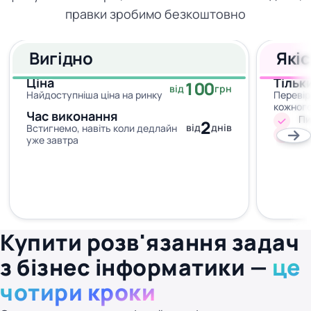
правки зробимо безкоштовно
Вигідно
Які
Ціна
Тільк
100
від
грн
Найдоступніша ціна на ринку
Перевір
кожног
Час виконання
Пи
2
від
днів
Встигнемо, навіть коли дедлайн
Жо
уже завтра
Купити розв'язання задач
з бізнес інформатики —
це
чотири кроки