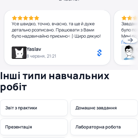
Усе швидко, точно, вчасно, та ще й дуже
Завданн
детально розписано. Працювати з Вами
було по
було надзвичайно приємно<:) Щиро дякую!
Мені по
рекомен
Показат
Yaslav
8 червня, 21:21
Інші типи навчальних
робіт
Звіт з практики
Домашнє завдання
Презентація
Лабораторна робота