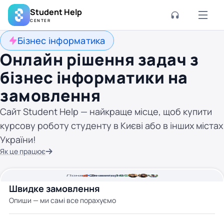
Student Help
CENTER
Бізнес інформатика
Онлайн рішення задач з
бізнес інформатики на
замовлення
Сайт Student Help — найкраще місце, щоб купити
курсову роботу студенту в Києві або в інших містах
України!
Як це працює
Понад
Ціна від
2к
2
хвилини часу
авторів
100 грн
Швидке замовлення
Опиши — ми самі все порахуємо