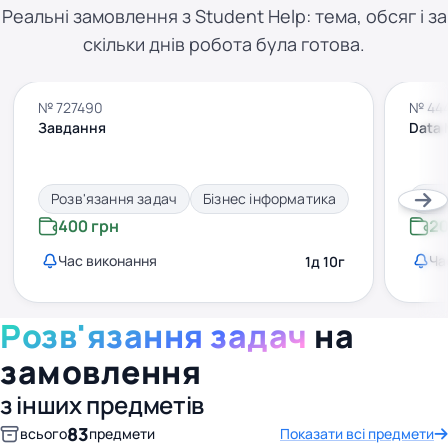
Реальні замовлення з Student Help: тема, обсяг і за
скільки днів робота була готова.
№ 727490
№ 44
Завдання
Data 
Розв'язання задач
Бізнес інформатика
Роз
400 грн
20
Час виконання
Ча
1д 10г
Розв'язання задач
на
замовлення
з інших предметів
83
всього
предмети
Показати всі предмети