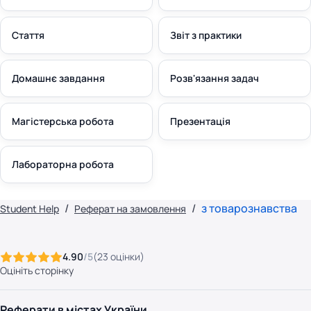
Стаття
Звіт з практики
Домашнє завдання
Розв'язання задач
Магістерська робота
Презентація
Лабораторна робота
з товарознавства
Student Help
Реферат на замовлення
4.90
/5
(
23
оцінки
)
Оцініть сторінку
Реферати в містах України