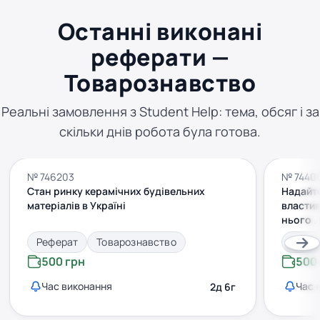
Останні виконані
реферати —
Товарознавство
Реальні замовлення з Student Help: тема, обсяг і за
скільки днів робота була готова.
№ 746203
№ 7440
Стан ринку керамічних будівельних
Надайте
матеріалів в Україні
властив
нього .
сторон
Реферат
Товарознавство
Рефе
500 грн
500
Час виконання
Час 
2д 6г