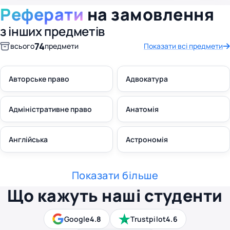
Реферати
на замовлення
з інших предметів
74
всього
предмети
Показати всі предмети
Авторське право
Адвокатура
Адміністративне право
Анатомія
Англійська
Астрономія
Показати більше
Що кажуть наші студенти
Google
4.8
Trustpilot
4.6