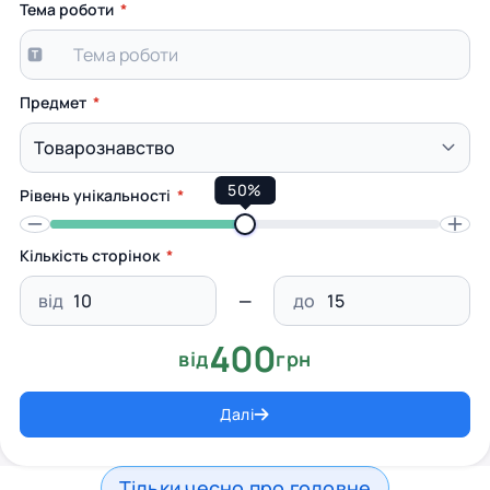
Тема роботи
Предмет
50%
Рівень унікальності
Кількість сторінок
від
до
400
від
грн
Далі
Тільки чесно про головне