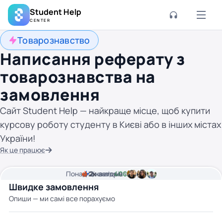
Student Help
CENTER
Товарознавство
Написання реферату з
товарознавства на
замовлення
Сайт Student Help — найкраще місце, щоб купити
курсову роботу студенту в Києві або в інших містах
України!
Як це працює
Понад
Ціна від
2к
2
хвилини часу
авторів
400 грн
Швидке замовлення
Опиши — ми самі все порахуємо