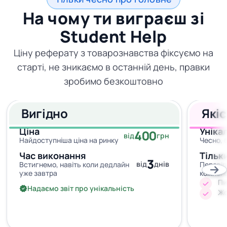
На чому ти виграєш зі
Student Help
Ціну реферату з товарознавства фіксуємо на
старті, не зникаємо в останній день, правки
зробимо безкоштовно
Вигідно
Які
Ціна
Уніка
400
від
грн
Найдоступніша ціна на ринку
Чесно, 
Час виконання
Тільк
3
від
днів
Встигнемо, навіть коли дедлайн
Перевір
уже завтра
кожног
Пи
Надаємо звіт про унікальність
Жо