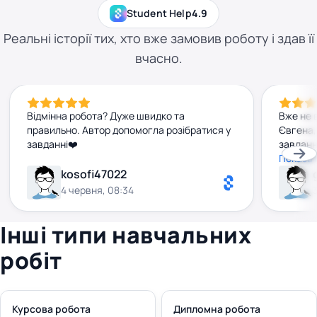
Student Help
4.9
Реальні історії тих, хто вже замовив роботу і здав її
вчасно.
Відмінна робота? Дуже швидко та
Вже не 
правильно. Автор допомогла розібратися у
Євгена,
завданні❤️
завданн
строку,
Показат
декільк
kosofi47022
дуже вд
4 червня, 08:34
Інші типи навчальних
робіт
Курсова робота
Дипломна робота