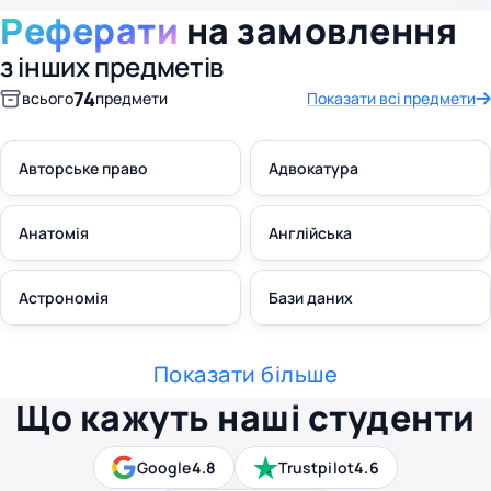
Реферати
на замовлення
з інших предметів
74
всього
предмети
Показати всі предмети
Авторське право
Адвокатура
Анатомія
Англійська
Астрономія
Бази даних
Показати більше
Що кажуть наші студенти
Google
4.8
Trustpilot
4.6