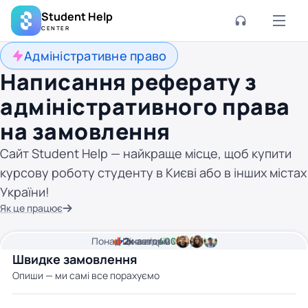
Student Help
CENTER
Адміністративне право
Написання реферату з
адміністративного права
на замовлення
Сайт Student Help — найкраще місце, щоб купити
курсову роботу студенту в Києві або в інших містах
України!
Як це працює
Понад
Ціна від
2к
2
хвилини часу
авторів
400 грн
Швидке замовлення
Опиши — ми самі все порахуємо