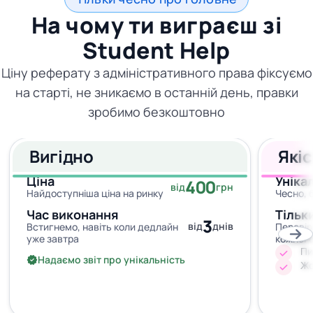
На чому ти виграєш зі
Student Help
Ціну реферату з адміністративного права фіксуємо
на старті, не зникаємо в останній день, правки
зробимо безкоштовно
Вигідно
Які
Ціна
Уніка
400
від
грн
Найдоступніша ціна на ринку
Чесно, 
Час виконання
Тільк
3
від
днів
Встигнемо, навіть коли дедлайн
Перевір
уже завтра
кожног
Пи
Надаємо звіт про унікальність
Жо