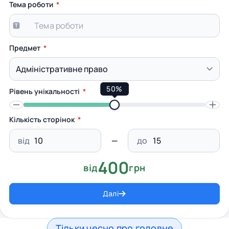
Тема роботи
Предмет
50%
Рівень унікальності
Кількість сторінок
від
до
400
від
грн
Далі
Тільки чесно про головне