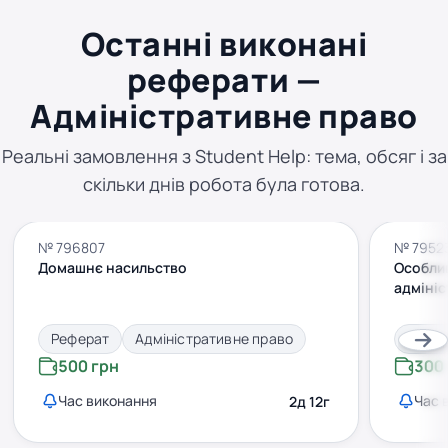
Останні виконані
реферати —
Адміністративне право
Реальні замовлення з Student Help: тема, обсяг і за
скільки днів робота була готова.
№ 796807
№ 7952
Домашнє насильство
Особлив
адмініс
Реферат
Адміністративне право
Рефе
500 грн
300
Час виконання
Час 
2д 12г