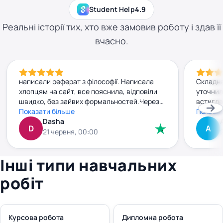
Student Help
4.9
Реальні історії тих, хто вже замовив роботу і здав її
вчасно.
написали реферат з філософії. Написала
Складна
хлопцям на сайт, все пояснила, відповіли
уточнил
швидко, без зайвих формальностей.Через
встигла
добу вже мала готову роботу. Текст
Показати більше
прийшла
Показат
нормальний, без води, прочитала — усе
Dasha
джерела
D
А
зрозуміло. Заплатила заздалегідь, і жодних
внести 
21 червня, 00:00
сюрпризів чи “доплат” потім не було. Все
без зай
чітко й по-людськи. Рекомендую
плюс. к
Інші типи навчальних
правки 
робіт
Курсова робота
Дипломна робота