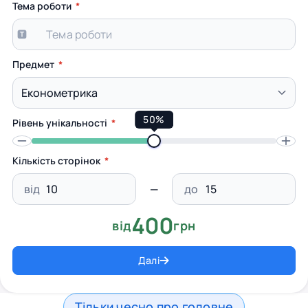
Тема роботи
Предмет
50%
Рівень унікальності
Кількість сторінок
від
до
400
від
грн
Далі
Тільки чесно про головне