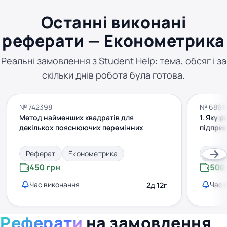
Останні виконані
реферати — Економетрика
Реальні замовлення з Student Help: тема, обсяг і за
скільки днів робота була готова.
№ 742398
№ 6861
Метод найменших квадратів для
1. Яку 
декількох пояснюючих перемінних
підприє
Реферат
Економетрика
Рефе
450 грн
500
Час виконання
Час 
2д 12г
Реферати
на замовлення