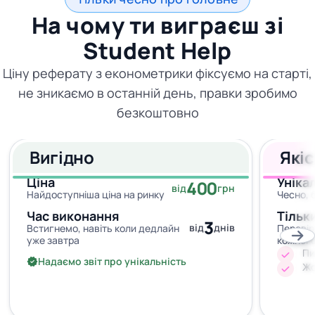
На чому ти виграєш зі
Student Help
Ціну реферату з економетрики фіксуємо на старті,
не зникаємо в останній день, правки зробимо
безкоштовно
Вигідно
Які
Ціна
Уніка
400
від
грн
Найдоступніша ціна на ринку
Чесно, 
Час виконання
Тільк
3
від
днів
Встигнемо, навіть коли дедлайн
Перевір
уже завтра
кожног
Пи
Надаємо звіт про унікальність
Жо