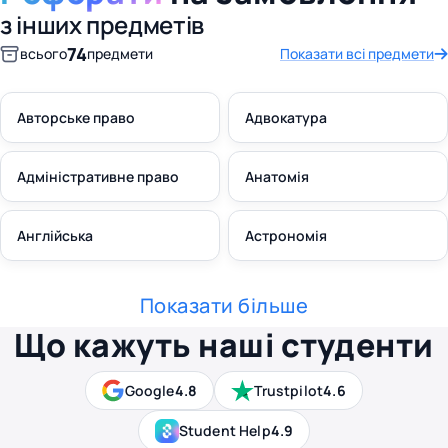
з інших предметів
74
всього
предмети
Показати всі предмети
Авторське право
Адвокатура
Адміністративне право
Анатомія
Англійська
Астрономія
Показати більше
Що кажуть наші студенти
Google
4.8
Trustpilot
4.6
Student Help
4.9