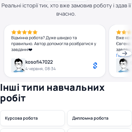
Реальні історії тих, хто вже замовив роботу і здав її
вчасно.
Відмінна робота? Дуже швидко та
Вже не 
правильно. Автор допомогла розібратися у
Євгена,
завданні❤️
завданн
строку,
Показат
декільк
kosofi47022
дуже вд
4 червня, 08:34
Інші типи навчальних
робіт
Курсова робота
Дипломна робота