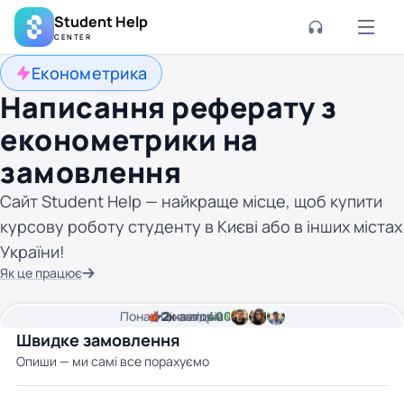
Student Help
CENTER
Економетрика
Написання реферату з
економетрики на
замовлення
Сайт Student Help — найкраще місце, щоб купити
курсову роботу студенту в Києві або в інших містах
України!
Як це працює
Понад
Ціна від
2к
2
хвилини часу
авторів
400 грн
Швидке замовлення
Опиши — ми самі все порахуємо