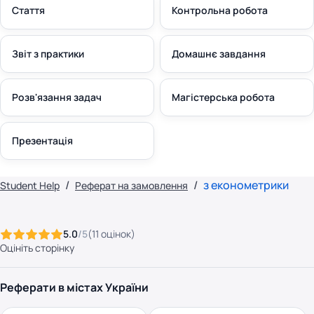
Стаття
Контрольна робота
Звіт з практики
Домашнє завдання
Розв'язання задач
Магістерська робота
Презентація
з економетрики
Student Help
Реферат на замовлення
5.0
/5
(
11
оцінок
)
Оцініть сторінку
Реферати в містах України