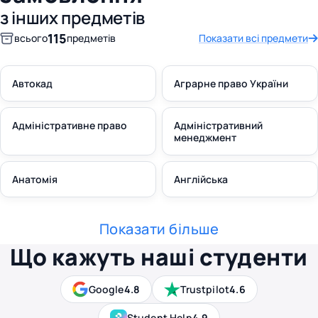
з інших предметів
115
всього
предметів
Показати всі предмети
Автокад
Аграрне право України
Адміністративне право
Адміністративний
менеджмент
Анатомія
Англійська
Показати більше
Що кажуть наші студенти
Google
4.8
Trustpilot
4.6
Student Help
4.9