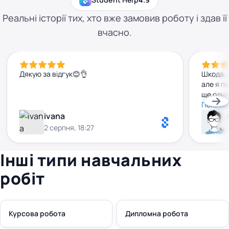
Реальні історії тих, хто вже замовив роботу і здав її
вчасно.
Дякую за відгук😊👌
Шкода, 
але я п
ще одна
удоскон
Показат
ivana
2 серпня, 18:27
Інші типи навчальних
робіт
Курсова робота
Дипломна робота