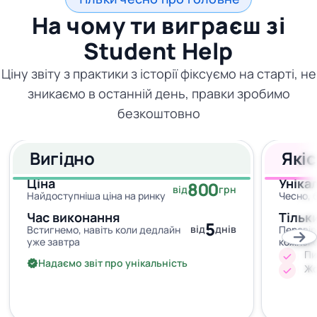
На чому ти виграєш зі
Student Help
Ціну звіту з практики з історії фіксуємо на старті, не
зникаємо в останній день, правки зробимо
безкоштовно
Вигідно
Які
Ціна
Уніка
800
від
грн
Найдоступніша ціна на ринку
Чесно, 
Час виконання
Тільк
5
від
днів
Встигнемо, навіть коли дедлайн
Перевір
уже завтра
кожног
Пи
Надаємо звіт про унікальність
Жо