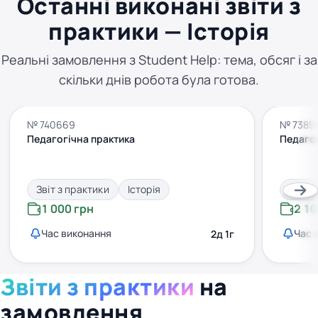
Останні виконані звіти з
практики — Історія
Реальні замовлення з Student Help: тема, обсяг і за
скільки днів робота була готова.
№ 740669
№ 7385
Педагогічна практика
Педагог
Звіт з практики
Історія
Звіт 
1 000 грн
2 10
Час виконання
Час 
2д 1г
Звіти з практики
на
замовлення