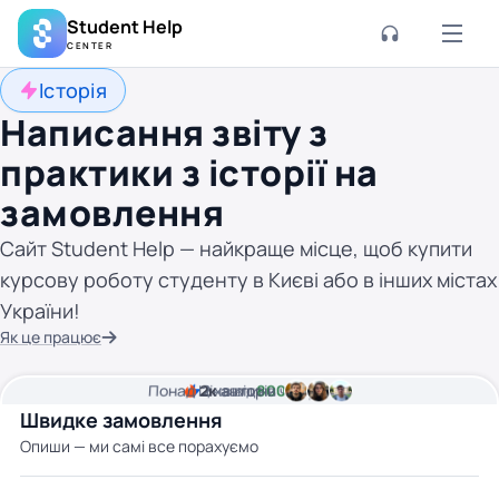
Student Help
CENTER
Історія
Написання звіту з
практики з історії на
замовлення
Сайт Student Help — найкраще місце, щоб купити
курсову роботу студенту в Києві або в інших містах
України!
Як це працює
Понад
Ціна від
2к
2
хвилини часу
авторів
800 грн
Швидке замовлення
Опиши — ми самі все порахуємо