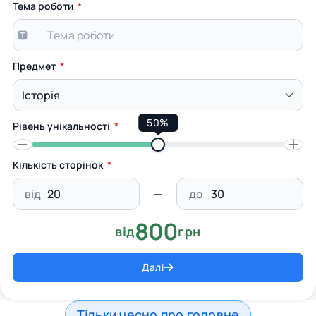
Тема роботи
Предмет
50%
Рівень унікальності
Кількість сторінок
від
до
800
від
грн
Далі
Тільки чесно про головне