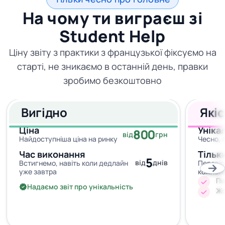
На чому ти виграєш зі
Student Help
Ціну звіту з практики з французької фіксуємо на
старті, не зникаємо в останній день, правки
зробимо безкоштовно
Вигідно
Які
Ціна
Уніка
800
від
грн
Найдоступніша ціна на ринку
Чесно, 
Час виконання
Тільк
5
від
днів
Встигнемо, навіть коли дедлайн
Перевір
уже завтра
кожног
Пи
Надаємо звіт про унікальність
Жо