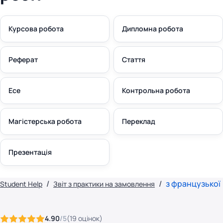
Курсова робота
Дипломна робота
Реферат
Стаття
Есе
Контрольна робота
Магістерська робота
Переклад
Презентація
з французької
Student Help
Звіт з практики на замовлення
4.90
/5
(
19
оцінок
)