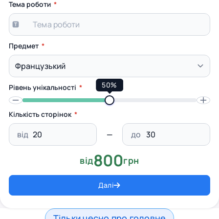
Тема роботи
Предмет
50%
Рівень унікальності
Кількість сторінок
від
до
800
від
грн
Далі
Тільки чесно про головне