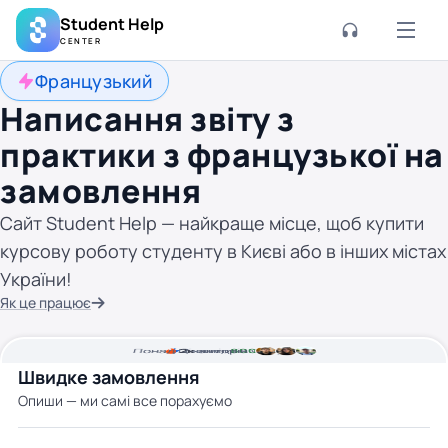
Student Help
CENTER
Французький
Написання звіту з
практики з французької на
замовлення
Сайт Student Help — найкраще місце, щоб купити
курсову роботу студенту в Києві або в інших містах
України!
Як це працює
Понад
Ціна від
2к
2
хвилини часу
авторів
800 грн
Швидке замовлення
Опиши — ми самі все порахуємо