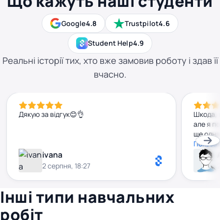
Що кажуть наші студенти
Google
4.8
Trustpilot
4.6
Student Help
4.9
Реальні історії тих, хто вже замовив роботу і здав її
вчасно.
Дякую за відгук😊👌
Шкода, 
але я п
ще одна
удоскон
Показат
ivana
2 серпня, 18:27
Інші типи навчальних
робіт