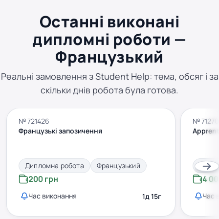
Останні виконані
дипломні роботи —
Французький
Реальні замовлення з Student Help: тема, обсяг і за
скільки днів робота була готова.
№ 721426
№ 7127
Французькі запозичення
Apprent
Дипломна робота
Французький
Дипло
200 грн
4 00
Час виконання
Час 
1д 15г