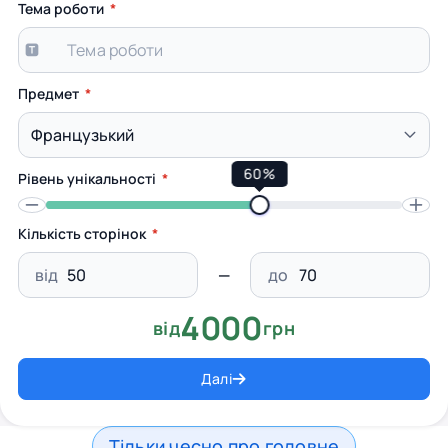
Тема роботи
Предмет
60%
Рівень унікальності
Кількість сторінок
від
до
4000
від
грн
Далі
Тільки чесно про головне