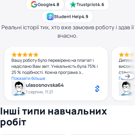
Google
4.8
Trustpilot
4.6
Student Help
4.9
Реальні історії тих, хто вже замовив роботу і здав її
вчасно.
Вашу роботу було перевірено на плагіат і
Дипломн
надіслано Вам звіт. Унікальність була 75% і
високом
25 % подібності. Кожна програма з
стандар
перевірки може мати похибку на кілька
Показати більше
редагува
Показат
відсотків та визначати окремо відсоток
Велике 
ulasosnovska64
плагіату та відсоток унікальнсоті. Будь
Дуже р
1 серпня, 11:21
ласка, не плутайте ці 2 різні поняття. До
того ж, за Вашим проханням, робота була
Інші типи навчальних
надіслана Вам раніше вказаного терміну.
Якщо щось зроблено не за вимогами Ви
робіт
можете звернутися для доопрацювання.