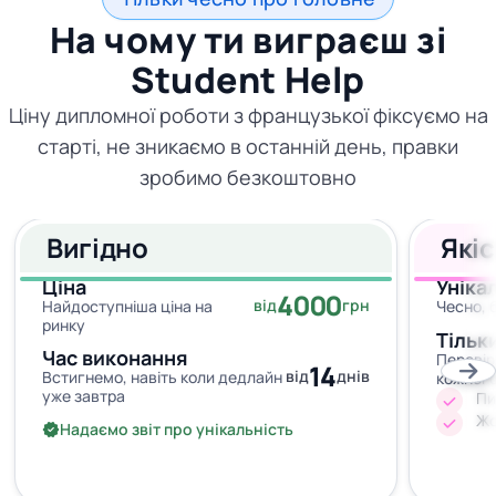
На чому ти виграєш зі
Student Help
Ціну дипломної роботи з французької фіксуємо на
старті, не зникаємо в останній день, правки
зробимо безкоштовно
Вигідно
Які
Ціна
Уніка
4000
від
грн
Найдоступніша ціна на
Чесно, 
ринку
Тільк
Час виконання
Перевір
14
від
днів
Встигнемо, навіть коли дедлайн
кожног
уже завтра
Пи
Жо
Надаємо звіт про унікальність