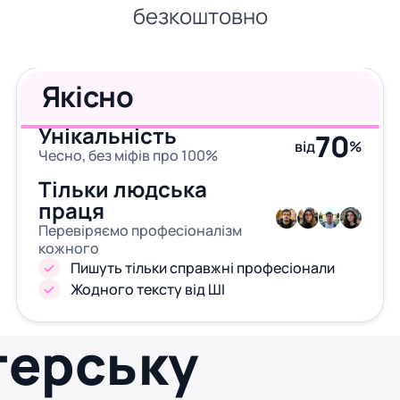
безкоштовно
Якісно
Унікальність
70
від
%
Чесно, без міфів про 100%
Тільки людська
праця
Перевіряємо професіоналізм
кожного
Пишуть тільки справжні професіонали
Жодного тексту від ШІ
терську