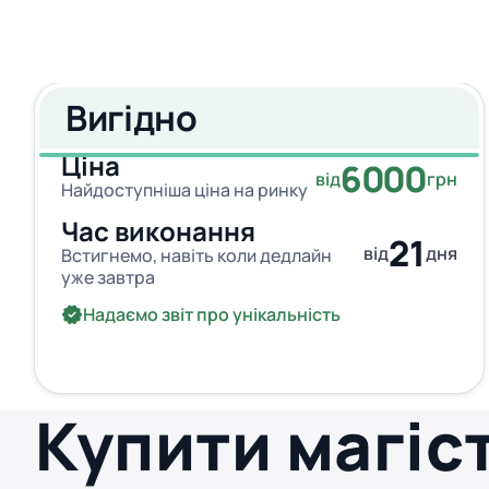
Вигідно
Ціна
6000
від
грн
Найдоступніша ціна на ринку
Час виконання
21
від
дня
Встигнемо, навіть коли дедлайн
уже завтра
Надаємо звіт про унікальність
Купити магіс