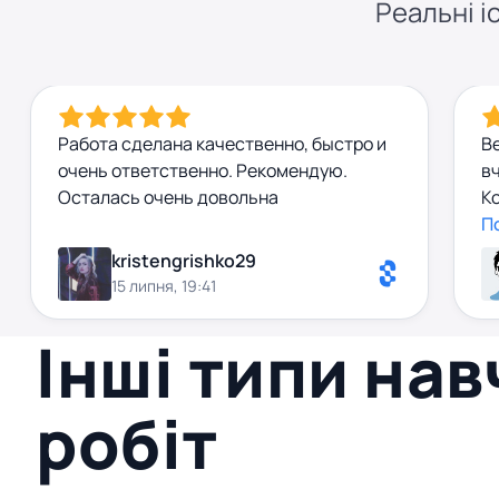
Реальні іс
Работа сделана качественно, быстро и
В
очень ответственно. Рекомендую.
вч
Осталась очень довольна
Ко
оп
П
т
kristengrishko29
ст
15 липня, 19:41
р
м
Інші типи на
сп
робіт