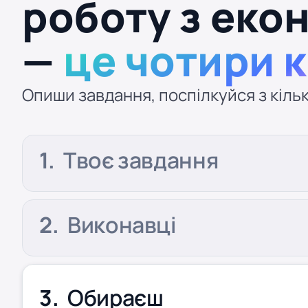
роботу з еко
—
це чотири 
Опиши завдання, поспілкуйся з кільк
Твоє завдання
Виконавці
Обираєш