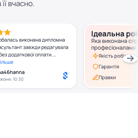
 її вчасно.
Ідеальна ро
обалась виконана дипломна
Яка виконана сп
нсультант завжди редагувала
професіоналами
 без додаткової оплати.
Якість робіт
ість роботи вийшла
більше
Гарантія
, плагіат до 2%. Сама робота
na46hanna
му було легко захистити на
Правки
резня, 10:30
дякую за співпрацю!