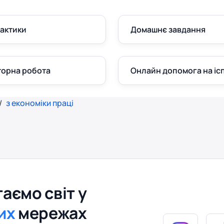
рактики
Домашнє завдання
орна робота
Онлайн допомога на ісп
з економіки праці
аємо світ у
их
мережах