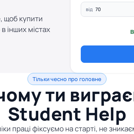
від
, щоб купити
 в інших містах
в
Тільки чесно про головне
чому ти виграє
Student Help
іки праці фіксуємо на старті, не зника