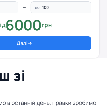
до
6000
ід
грн
Далі
ш зі
ємо в останній день, правки зробимо