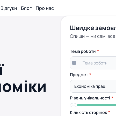
Відгуки
Блог
Про нас
Швидке замов
Опиши — ми самі вс
Тема роботи
ї
Предмет
номіки
Рівень унікальності
Кількість сторінок