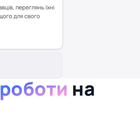
ців, переглянь їхні
щого для свого
 роботи
на