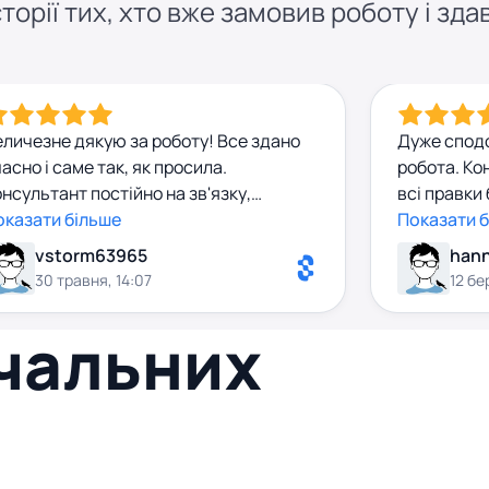
торії тих, хто вже замовив роботу і здав
еличезне дякую за роботу! Все здано
Дуже спод
асно і саме так, як просила.
робота. Ко
нсультант постійно на зв'язку,
всі правки
еративно відповідала на всі питання,
оказати більше
Оригінальн
Показати 
ому процес пройшов взагалі без
унікальною
vstorm63965
han
ресу. Роботу оцінили дуже високо,
цікава, то
30 травня, 14:07
12 бе
езультат супер! Співпрацею
90+. Дуже 
егазадоволена) Щиро рекомендую для
вчальних
івпраці