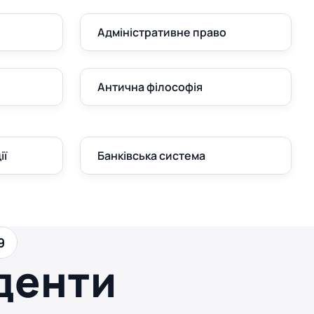
Адміністративне право
Антична філософія
ії
Банківська система
9
денти