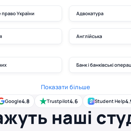
 право України
Адвокатура
я
Англійська
них
Банк і банківські операц
Показати більше
4.8
4.6
4.
Google
Trustpilot
Student Help
ажуть наші сту