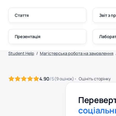
Стаття
Звіт з п
Презентація
Лаборат
Student Help
Магістерська робота на замовлення
4.90
/5
(
9
оцінок
)
Оцініть сторінку
Переверт
соціальн