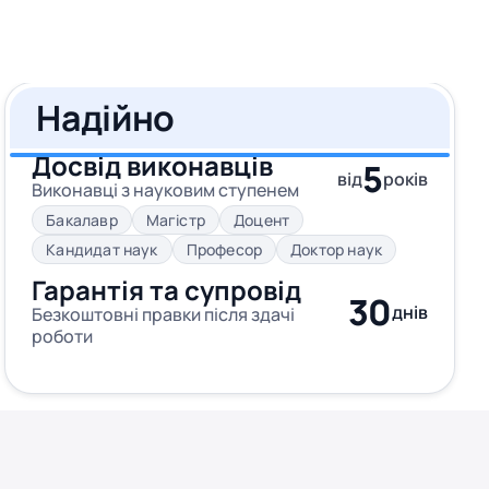
Надійно
Досвід виконавців
5
від
років
Виконавці з науковим ступенем
Бакалавр
Магістр
Доцент
Кандидат наук
Професор
Доктор наук
Гарантія та супровід
30
днів
Безкоштовні правки після здачі
роботи