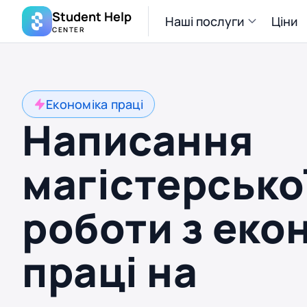
Student Help
Наші послуги
Ціни
CENTER
Економіка праці
Написання
магістерсько
роботи з еко
праці на