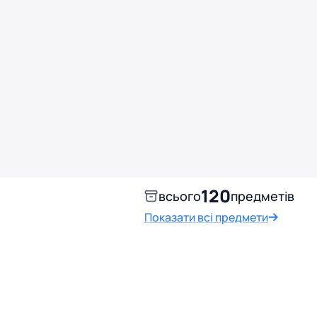
120
всього
предметів
Показати всі предмети