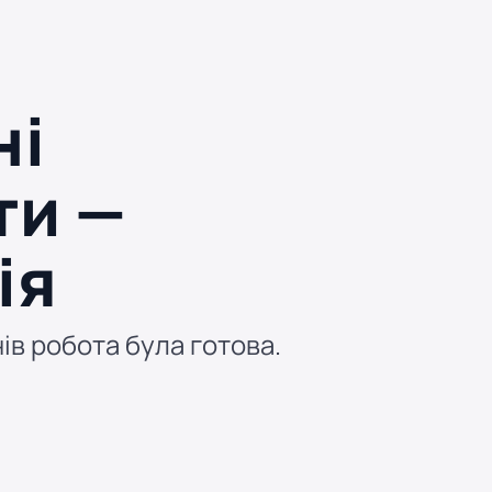
ні
ти —
ія
нів робота була готова.