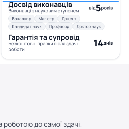
Досвід виконавців
5
від
років
Виконавці з науковим ступенем
Бакалавр
Магістр
Доцент
Кандидат наук
Професор
Доктор наук
Гарантія та супровід
14
днів
Безкоштовні правки після здачі
роботи
 роботою до самої здачі.