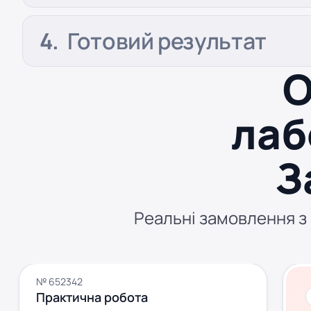
Готовий результат
О
лаб
З
Реальні замовлення з S
№ 652342
Практична робота