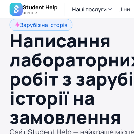
Student Help
Наші послуги
Ціни
CENTER
Зарубіжна історія
Написання
лабораторни
робіт з заруб
історії на
замовлення
Сайт Student Help — найкраще місце