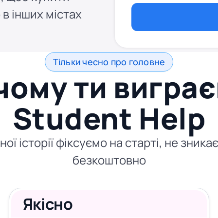
 в інших містах
Тільки чесно про головне
чому ти виграє
Student Help
ої історії фіксуємо на старті, не зник
безкоштовно
Якісно