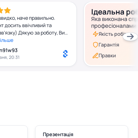
Ідеальна ро
видко, наче правильно.
Яка виконана сп
т досить ввічливий та
професіоналами
зв'язку) Дякую за роботу, Ви
Якість робіт
більше
Гарантія
n91w93
Правки
вня, 20:31
Презентація