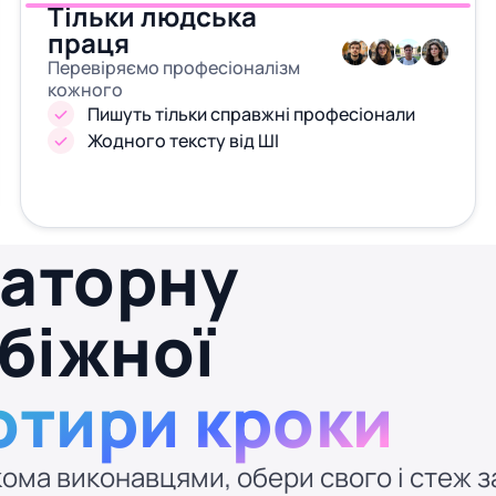
Тільки людська
праця
Перевіряємо професіоналізм
кожного
Пишуть тільки справжні професіонали
Жодного тексту від ШІ
раторну
убіжної
отири кроки
ома виконавцями, обери свого і стеж за