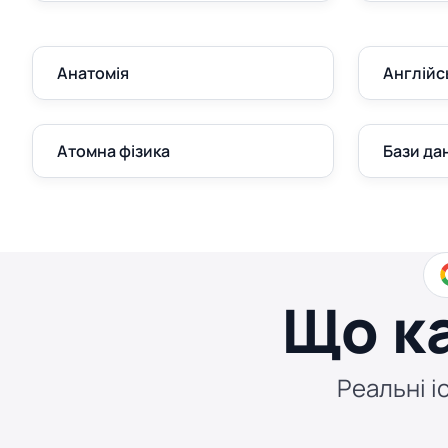
Анатомія
Англійс
Атомна фізика
Бази да
Що к
Реальні іс