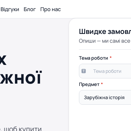
Відгуки
Блог
Про нас
Швидке замов
Опиши — ми самі вс
х
Тема роботи
іжної
Предмет
, щоб купити