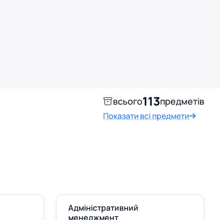
113
всього
предметів
Показати всі предмети
Адміністративний
менеджмент