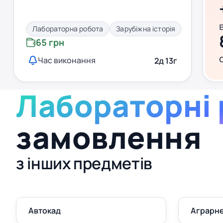
Лабораторна робота
Зарубіжна історія
65 грн
Час виконання
2д 13г
Лабораторні
замовлення
з інших предметів
Автокад
Аграрне