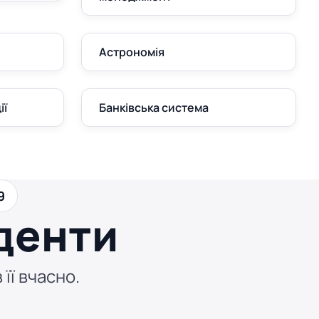
Астрономія
ії
Банківська система
9
денти
 її вчасно.