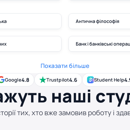
ька
Антична філософія
них
Банк і банківські операц
Показати більше
4.8
4.6
4.
Google
Trustpilot
Student Help
ажуть наші сту
торії тих, хто вже замовив роботу і здав