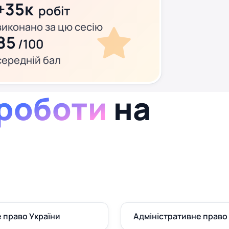
+35к
робіт
виконано за цю сесію
85
/100
середній бал
 роботи
на
 право України
Адміністративне право