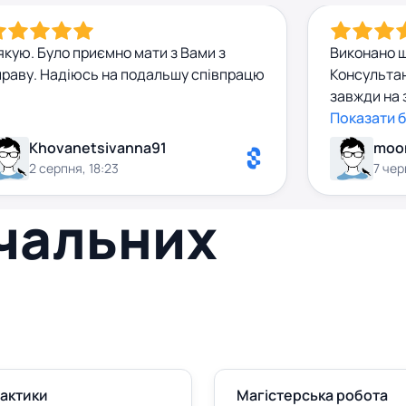
якую. Було приємно мати з Вами з
Виконано ш
праву. Надіюсь на подальшу співпрацю
Консультан
завжди на 
супер!)
Показати 
Khovanetsivanna91
moo
2 серпня, 18:23
7 чер
вчальних
рактики
Магістерська робота