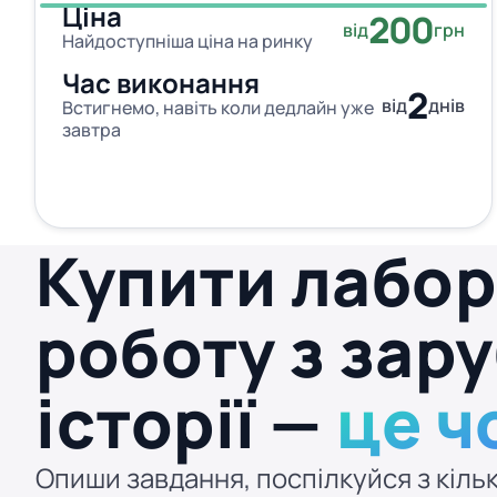
Ціна
200
від
грн
Найдоступніша ціна на ринку
Час виконання
2
від
днів
Встигнемо, навіть коли дедлайн уже
завтра
Купити лабо
роботу з зар
історії —
це ч
Опиши завдання, поспілкуйся з кільк