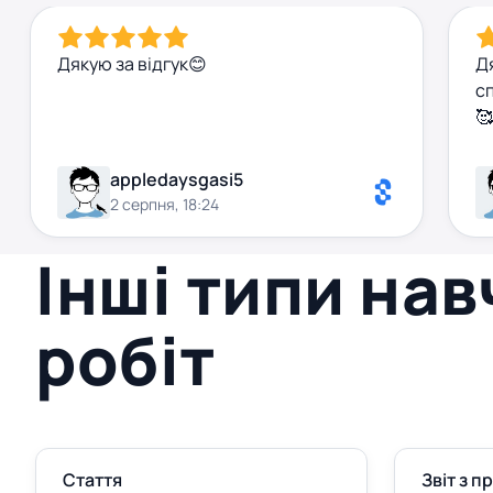
Дякую за відгук😊
Д
с
🥰
appledaysgasi5
2 серпня, 18:24
Інші типи на
робіт
Стаття
Звіт з п