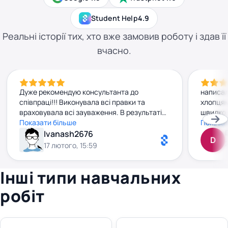
Student Help
4.9
Реальні історії тих, хто вже замовив роботу і здав її
вчасно.
Дуже рекомендую консультанта до
написал
співпраці!!! Виконувала всі правки та
хлопцям
враховувала всі зауваження. В результаті
швидко,
отримали високі бали!
Показати більше
добу вж
Показат
нормаль
Ivanash2676
D
зрозумі
17 лютого, 15:59
сюрприз
чітко й
Інші типи навчальних
робіт