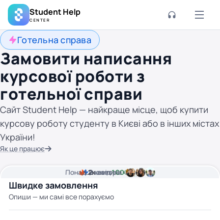
Student Help
CENTER
Готельна справа
Замовити написання
курсової роботи з
готельної справи
Сайт Student Help — найкраще місце, щоб купити
курсову роботу студенту в Києві або в інших містах
України!
Як це працює
Понад
Ціна від
2к
2
хвилини часу
авторів
1000 грн
Швидке замовлення
Опиши — ми самі все порахуємо