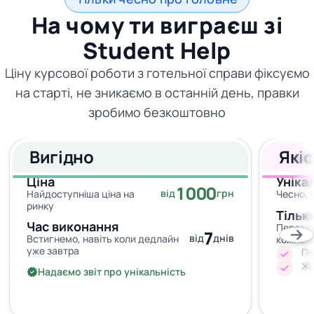
На чому ти виграєш зі
Student Help
Ціну курсової роботи з готельної справи фіксуємо
на старті, не зникаємо в останній день, правки
зробимо безкоштовно
Вигідно
Які
Ціна
Уніка
1000
від
грн
Найдоступніша ціна на
Чесно, 
ринку
Тільк
Час виконання
Перевір
7
від
днів
Встигнемо, навіть коли дедлайн
кожног
уже завтра
Пи
Жо
Надаємо звіт про унікальність