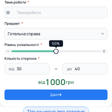
Тема роботи
Предмет
50%
Рівень унікальності
Кількість сторінок
від
до
1000
від
грн
Далі
Тільки чесно про головне