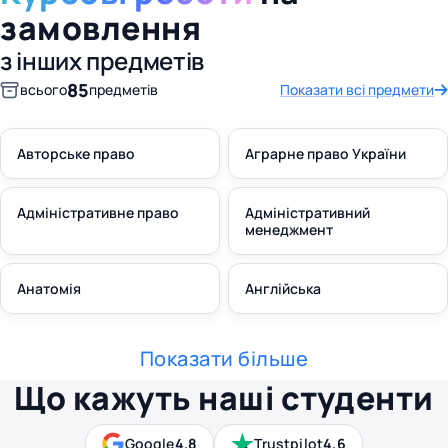
замовлення
з інших предметів
85
всього
предметів
Показати всі предмети
Авторське право
Аграрне право України
Адміністративне право
Адміністративний
менеджмент
Анатомія
Англійська
Показати більше
Що кажуть наші студенти
Google
4.8
Trustpilot
4.6