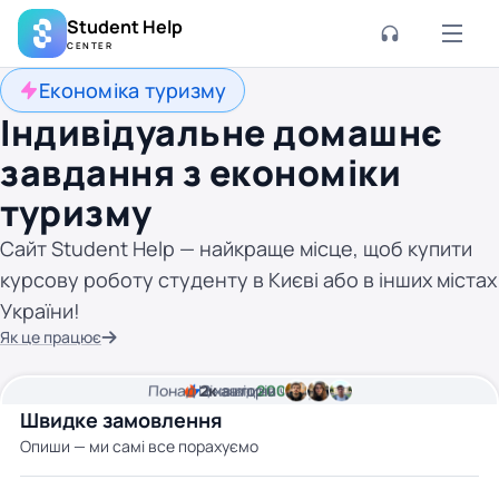
Student Help
CENTER
Економіка туризму
Індивідуальне домашнє
завдання з економіки
туризму
Сайт Student Help — найкраще місце, щоб купити
курсову роботу студенту в Києві або в інших містах
України!
Як це працює
Понад
Ціна від
2к
2
хвилини часу
авторів
200 грн
Швидке замовлення
Опиши — ми самі все порахуємо