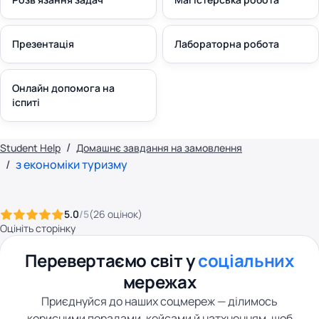
Презентація
Лабораторна робота
Онлайн допомога на
іспиті
Student Help
Домашнє завдання на замовлення
з економіки туризму
5.0
/5
(
26
оцінок
)
Оцініть сторінку
Перевертаємо світ у
соціальних
мережах
Приєднуйся до наших соцмереж — ділимось
корисними порадами, кейсами й натхненням, щоб