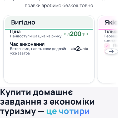
правки зробимо безкоштовно
Вигідно
Які
Ціна
Тільк
200
від
грн
Найдоступніша ціна на ринку
Перевір
кожног
Час виконання
Пи
2
від
днів
Встигнемо, навіть коли дедлайн
Жо
уже завтра
Купити домашнє
завдання з економіки
туризму —
це чотири