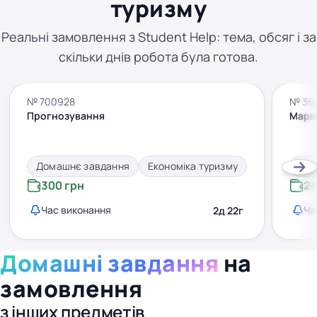
туризму
Реальні замовлення з Student Help: тема, обсяг і за
скільки днів робота була готова.
№ 700928
№ 36
Прогнозування
Марк
Домашнє завдання
Економіка туризму
Дом
300 грн
25
Час виконання
Ча
2д 22г
Домашні завдання
на
замовлення
з інших предметів