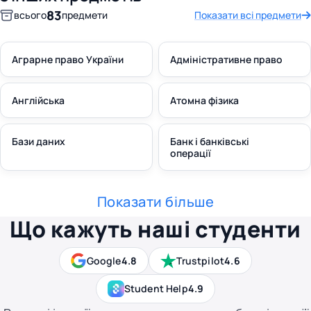
83
всього
предмети
Показати всі предмети
Аграрне право України
Адміністративне право
Англійська
Атомна фізика
Бази даних
Банк і банківські
операції
Показати більше
Що кажуть наші студенти
Google
4.8
Trustpilot
4.6
Student Help
4.9