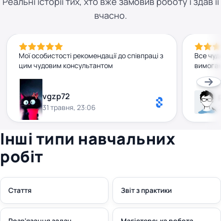
Реальні історії тих, хто вже замовив роботу і здав її
вчасно.
Мої особистості рекомендації до співпраці з
Все чуд
цим чудовим консультантом
вимогам
vgzp72
31 травня, 23:06
Інші типи навчальних
робіт
Стаття
Звіт з практики
Розв'язання задач
Магістерська робота