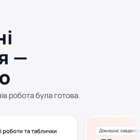
ні
я —
о
нів робота була готова.
і роботи та таблички
Домашнє завдання