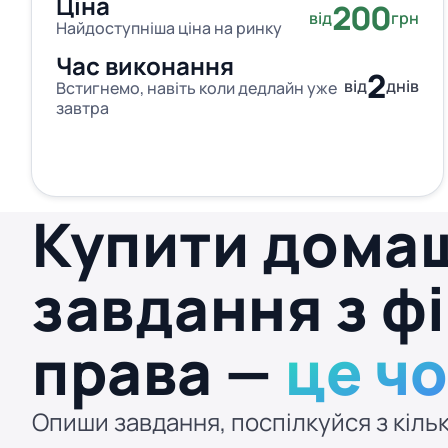
Ціна
200
від
грн
Найдоступніша ціна на ринку
Час виконання
2
від
днів
Встигнемо, навіть коли дедлайн уже
завтра
Купити дома
завдання з ф
права —
це ч
Опиши завдання, поспілкуйся з кільк