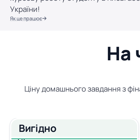
України!
Як це працює
На 
Ціну домашнього завдання з фіна
Вигідно