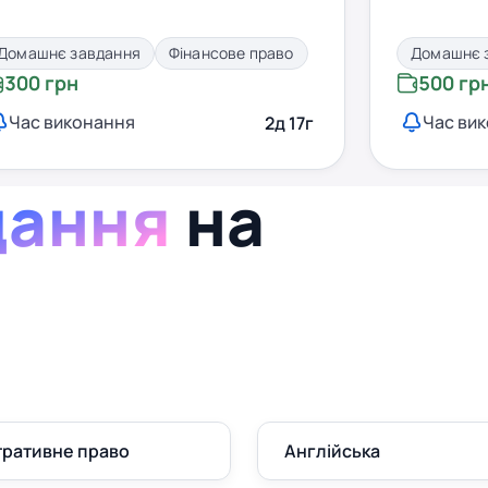
Домашнє завдання
Фінансове право
Домашнє 
300 грн
500 гр
Час виконання
Час ви
2д 17г
дання
на
тративне право
Англійська