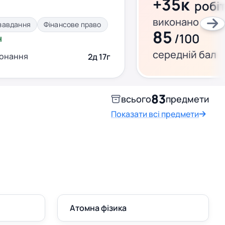
+35к
робі
виконано за ц
завдання
Фінансове право
85
/100
н
середній бал
конання
2д 17г
83
всього
предмети
Показати всі предмети
Атомна фізика