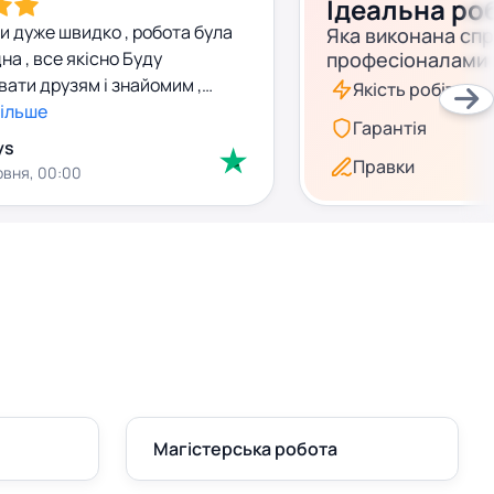
Ідеальна ро
и дуже швидко , робота була
Яка виконана сп
на , все якісно Буду
професіоналами
ати друзям і знайомим ,
Якість робіт
більше
Гарантія
ys
Правки
рвня, 00:00
Магістерська робота