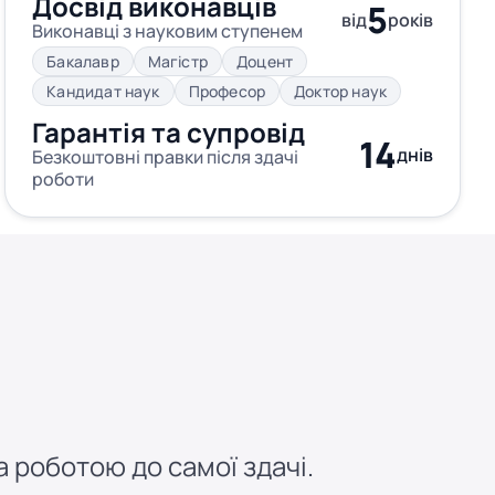
Досвід виконавців
5
від
років
Виконавці з науковим ступенем
Бакалавр
Магістр
Доцент
Кандидат наук
Професор
Доктор наук
Гарантія та супровід
14
днів
Безкоштовні правки після здачі
роботи
 роботою до самої здачі.