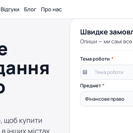
Відгуки
Блог
Про нас
Швидке замов
е
Опиши — ми самі вс
дання
Тема роботи
о
Предмет
, щоб купити
 в інших містах