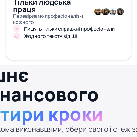
Тільки людська
праця
Перевіряємо професіоналізм
кожного
Пишуть тільки справжні професіонали
Жодного тексту від ШІ
шнє
інансового
отири кроки
ома виконавцями, обери свого і стеж за