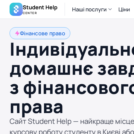
Student Help
Наші послуги
Ціни
CENTER
Фінансове право
Індивідуальн
домашнє зав
з фінансовог
права
Сайт Student Help — найкраще місце
курсову роботу студенту в Києві або