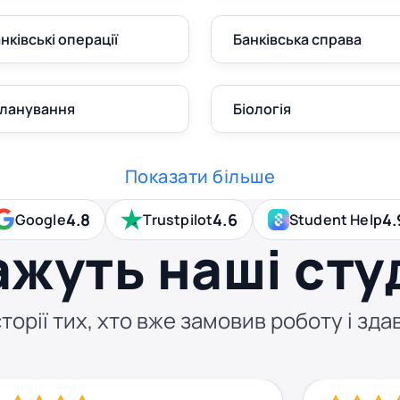
анківські операції
Банківська справа
планування
Біологія
Показати більше
4.8
4.6
4.
Google
Trustpilot
Student Help
ажуть наші сту
торії тих, хто вже замовив роботу і здав