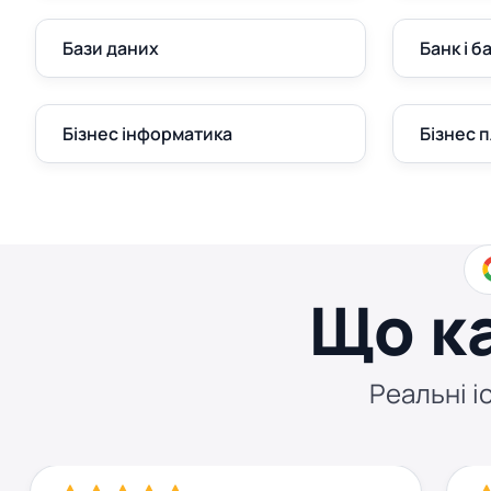
Бази даних
Банк і б
Бізнес інформатика
Бізнес 
Що к
Реальні іс