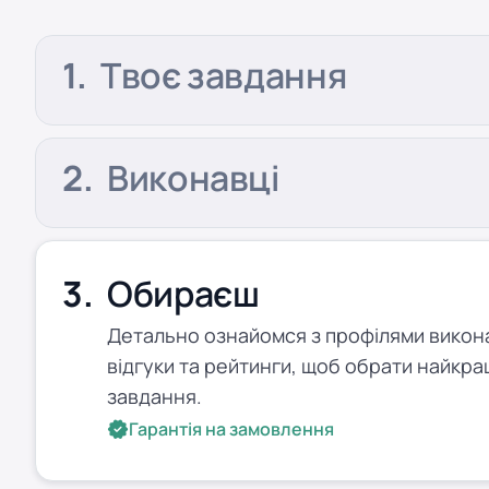
Твоє завдання
Виконавці
Обираєш
Детально ознайомся з профілями виконав
відгуки та рейтинги, щоб обрати найкра
завдання.
Гарантія на замовлення