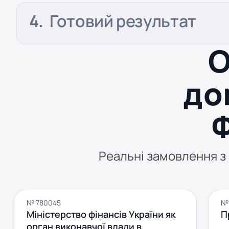
Готовий результат
О
до
Реальні замовлення з S
№ 780045
№
Міністерство фінансів України як
П
орган виконавчої влади в