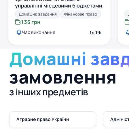
управлінні місцевими бюджетами.
Домашнє завдання
Фінансове право
135 грн
Час виконання
1д 19г
Домашні зав
замовлення
з інших предметів
Аграрне право України
Адмініс