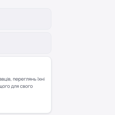
ців, переглянь їхні
щого для свого