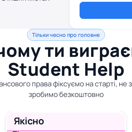
Тільки чесно про головне
чому ти виграє
Student Help
нсового права фіксуємо на старті, не 
зробимо безкоштовно
Якісно