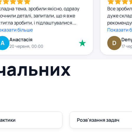
ладна тема, зробили якісно, одразу
Все зробил
очнили деталі, запитали, що я вже
дуже склад
тигла зробити, і підлаштувалися.
рекомендув
обота прийшла з чіткою структурою,
оказати більше
супер .
Показати 
ормальними джерелами, без
Анастасія
Den
А
D
сенітниці. Я попросила внести
20 червня, 00:00
17 че
великі правки — зробили за день, без
йвих запитань. Комунікація — окремий
вчальних
люс. комунікація абсолютно
декватна. За правки додатково грошей
 взяли.
рактики
Розв'язання задач