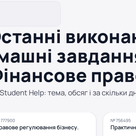
станні викона
машні завданн
Фінансове прав
tudent Help: тема, обсяг і за скільки д
 777900
№ 756495
равове регулювання бізнесу.
Практичн