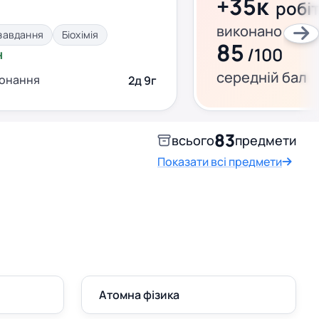
+35к
робі
виконано за ц
завдання
Біохімія
85
/100
н
середній бал
конання
2д 9г
83
всього
предмети
Показати всі предмети
Атомна фізика