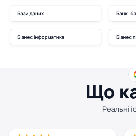
Бази даних
Банк і б
Бізнес інформатика
Бізнес 
Що к
Реальні іс