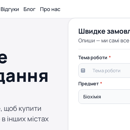
Відгуки
Блог
Про нас
Швидке замов
Опиши — ми самі вс
е
Тема роботи
дання
Предмет
, щоб купити
 в інших містах