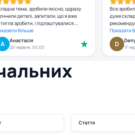
ладна тема, зробили якісно, одразу
Все зробил
очнили деталі, запитали, що я вже
дуже склад
тигла зробити, і підлаштувалися.
рекомендув
обота прийшла з чіткою структурою,
оказати більше
супер .
Показати 
ормальними джерелами, без
Анастасія
Den
А
D
сенітниці. Я попросила внести
20 червня, 00:00
17 че
великі правки — зробили за день, без
йвих запитань. Комунікація — окремий
вчальних
люс. комунікація абсолютно
декватна. За правки додатково грошей
 взяли.
т
Стаття