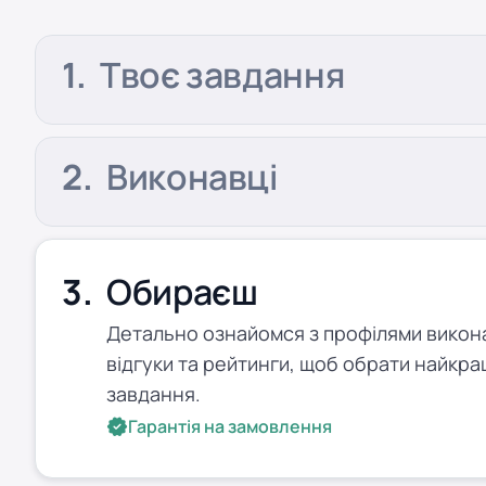
Твоє завдання
Виконавці
Обираєш
Детально ознайомся з профілями виконав
відгуки та рейтинги, щоб обрати найкра
завдання.
Гарантія на замовлення