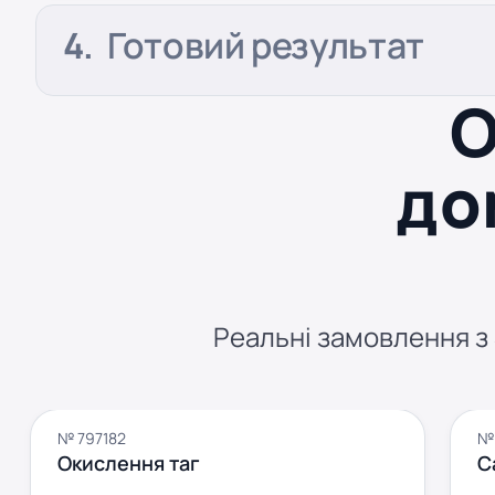
Готовий результат
О
до
Реальні замовлення з S
№ 797182
№ 
Окислення таг
С