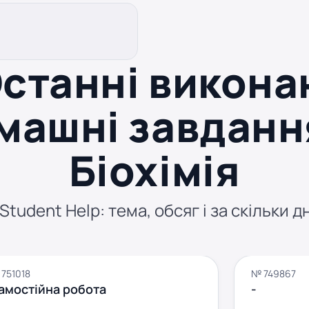
станні викона
машні завданн
Біохімія
tudent Help: тема, обсяг і за скільки д
751018
№ 749867
амостійна робота
-