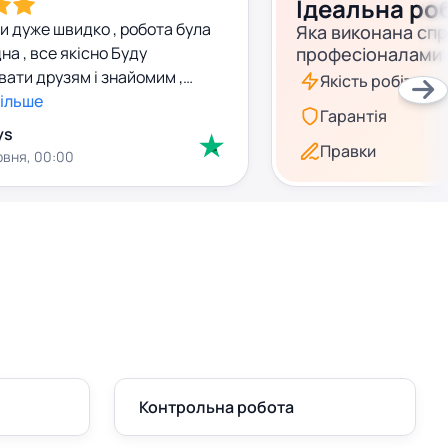
Ідеальна ро
и дуже швидко , робота була
Яка виконана сп
на , все якісно Буду
професіоналами
ати друзям і знайомим ,
Якість робіт
більше
Гарантія
ys
Правки
рвня, 00:00
Контрольна робота