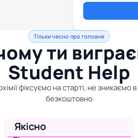
Тільки чесно про головне
чому ти виграє
Student Help
хімії фіксуємо на старті, не зникаємо 
безкоштовно
Якісно