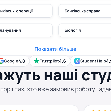
анківські операції
Банківська справа
планування
Біологія
Показати більше
4.8
4.6
4.
Google
Trustpilot
Student Help
ажуть наші сту
торії тих, хто вже замовив роботу і здав