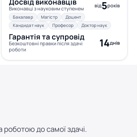
Досвід виконавців
5
від
років
Виконавці з науковим ступенем
Бакалавр
Магістр
Доцент
Кандидат наук
Професор
Доктор наук
Гарантія та супровід
14
днів
Безкоштовні правки після здачі
роботи
 роботою до самої здачі.