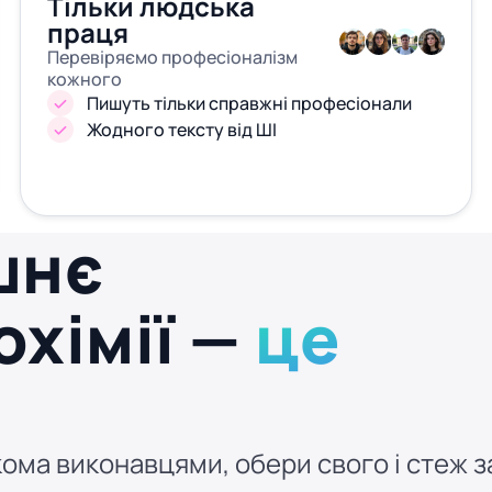
Тільки людська
праця
Перевіряємо професіоналізм
кожного
Пишуть тільки справжні професіонали
Жодного тексту від ШІ
шнє
охімії —
це
ома виконавцями, обери свого і стеж за