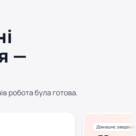
ні
я —
нів робота була готова.
Домашнє завдання 