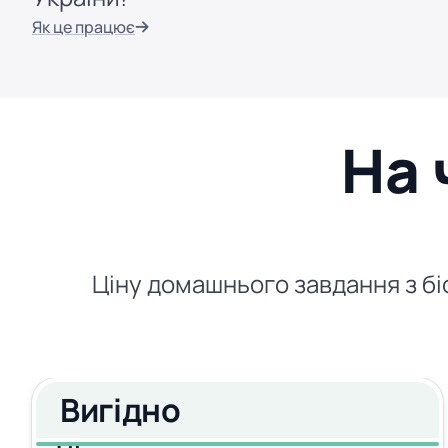
Як це працює
На 
Ціну домашнього завдання з біо
Вигідно