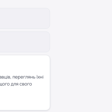
ців, переглянь їхні
щого для свого