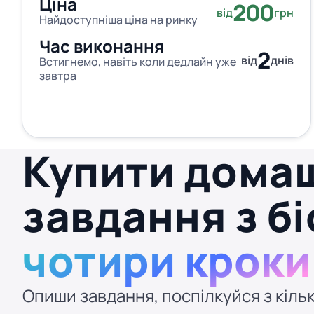
Ціна
200
від
грн
Найдоступніша ціна на ринку
Час виконання
2
від
днів
Встигнемо, навіть коли дедлайн уже
завтра
Купити дома
завдання з бі
чотири кроки
Опиши завдання, поспілкуйся з кільк