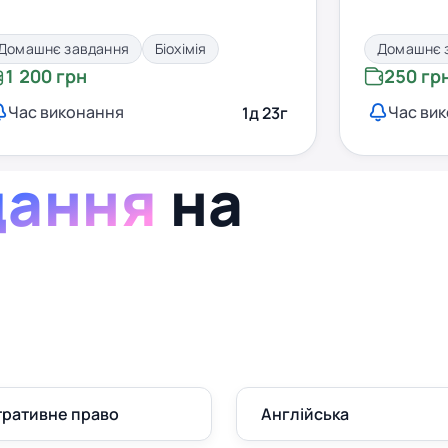
Домашнє завдання
Біохімія
Домашнє 
1 200 грн
250 гр
Час виконання
Час ви
1д 23г
дання
на
тративне право
Англійська