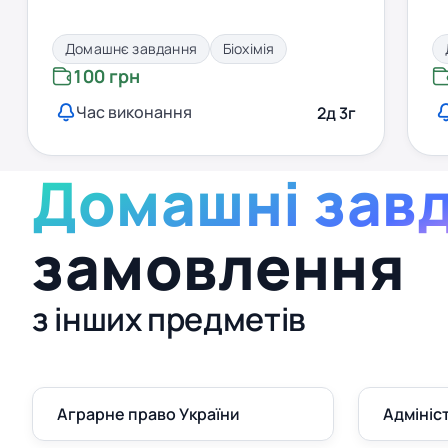
Домашнє завдання
Біохімія
100 грн
Час виконання
2д 3г
Домашні зав
замовлення
з інших предметів
Аграрне право України
Адмініс