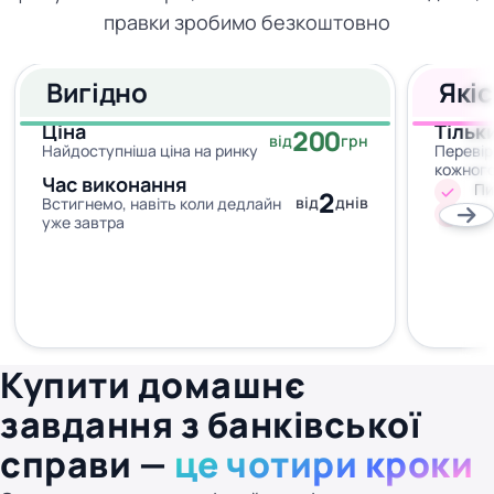
правки зробимо безкоштовно
Вигідно
Які
Ціна
Тільк
200
від
грн
Найдоступніша ціна на ринку
Перевір
кожног
Час виконання
Пи
2
від
днів
Встигнемо, навіть коли дедлайн
Жо
уже завтра
Купити домашнє
завдання з банківської
справи —
це чотири кроки