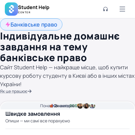
Student Help
CENTER
Банківське право
Індивідуальне домашнє
завдання на тему
банківське право
Сайт Student Help — найкраще місце, щоб купити
курсову роботу студенту в Києві або в інших містах
України!
Як це працює
Понад
Ціна від
2к
2
хвилини часу
авторів
200 грн
Швидке замовлення
Опиши — ми самі все порахуємо