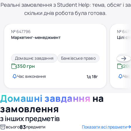
Реальні замовлення з Student Help: тема, обсяг і за
скільки днів робота була готова.
№ 647796
№ 647
Маркетинг-менеджмент
Цілі с
Домашнє завдання
Банківське право
Дома
350 грн
200
Час виконання
Час
1д 18г
Домашні завдання
на
замовлення
з інших предметів
83
всього
предмети
Показати всі предмети