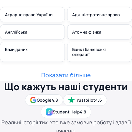
Аграрне право України
Адміністративне право
Англійська
Атомна фізика
Бази даних
Банк і банківські
операції
Показати більше
Що кажуть наші студенти
Google
4.8
Trustpilot
4.6
Student Help
4.9
Реальні історії тих, хто вже замовив роботу і здав її
вчасно.