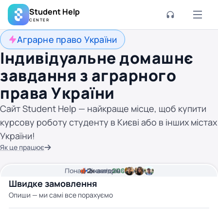
Student Help
CENTER
Аграрне право України
Індивідуальне домашнє
завдання з аграрного
права України
Сайт Student Help — найкраще місце, щоб купити
курсову роботу студенту в Києві або в інших містах
України!
Як це працює
Понад
Ціна від
2к
2
хвилини часу
авторів
200 грн
Швидке замовлення
Опиши — ми самі все порахуємо