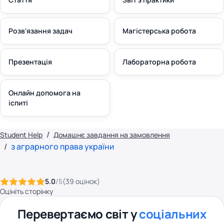
Розв'язання задач
Магістерська робота
Презентація
Лабораторна робота
Онлайн допомога на
іспиті
Student Help
Домашнє завдання на замовлення
з аграрного права україни
5.0
/5
(
39
оцінок
)
Оцініть сторінку
Перевертаємо світ у
соціальних