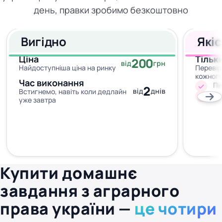
день, правки зробимо безкоштовно
Вигідно
Які
Ціна
Тільк
200
від
грн
Найдоступніша ціна на ринку
Перевір
кожног
Час виконання
Пи
2
від
днів
Встигнемо, навіть коли дедлайн
Жо
уже завтра
Купити домашнє
завдання з аграрного
права україни —
це чотири