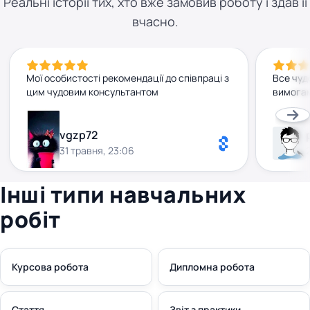
Реальні історії тих, хто вже замовив роботу і здав її
вчасно.
Мої особистості рекомендації до співпраці з
Все чуд
цим чудовим консультантом
вимогам
vgzp72
31 травня, 23:06
Інші типи навчальних
робіт
Курсова робота
Дипломна робота
Стаття
Звіт з практики