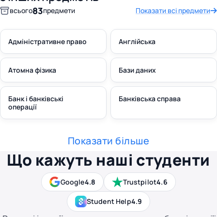
83
всього
предмети
Показати всі предмети
Адміністративне право
Англійська
Атомна фізика
Бази даних
Банк і банківські
Банківська справа
операції
Показати більше
Що кажуть наші студенти
Google
4.8
Trustpilot
4.6
Student Help
4.9