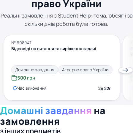
право України
Реальні замовлення з Student Help: тема, обсяг і за
скільки днів робота була готова.
№ 698047
№
Відповіді на питання та вирішення задачі
П
У
Домашнє завдання
Аграрне право України
500 грн
Час виконання
2д 22г
Домашні завдання
на
замовлення
з інших предметів