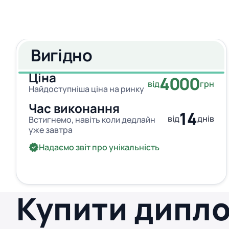
Вигідно
Ціна
4000
від
грн
Найдоступніша ціна на ринку
Час виконання
14
від
днів
Встигнемо, навіть коли дедлайн
уже завтра
Надаємо звіт про унікальність
Купити дипл