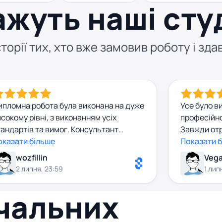
ажуть наші сту
торії тих, хто вже замовив роботу і здав
ипломна робота була виконана на дуже
Усе було в
сокому рівні, з виконанням усіх
професійно
андартів та вимог. Консультант
Завжди отр
осив редагування і під час і іноді
оказати більше
допомогу з
Показати 
ніше терміну. Велике спасибі за
вашій робо
wozfillin
Veg
рофесійну допомогу. Дуже
вдячний і 
2 липня, 23:59
1 лип
екомендую!
вчальних