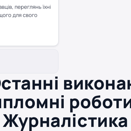
ців, переглянь їхні
щого для свого
станні викона
ипломні роботи
Журналістика