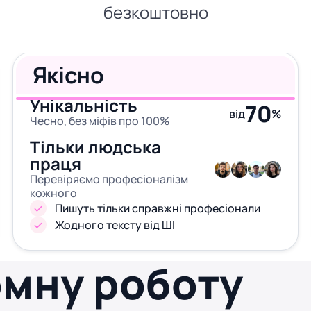
безкоштовно
Якісно
Унікальність
70
від
%
Чесно, без міфів про 100%
Тільки людська
праця
Перевіряємо професіоналізм
кожного
Пишуть тільки справжні професіонали
Жодного тексту від ШІ
омну роботу