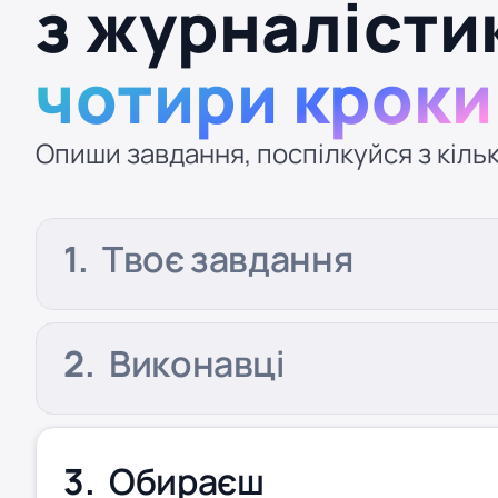
з журналісти
чотири кроки
Опиши завдання, поспілкуйся з кільк
Твоє завдання
Виконавці
Обираєш