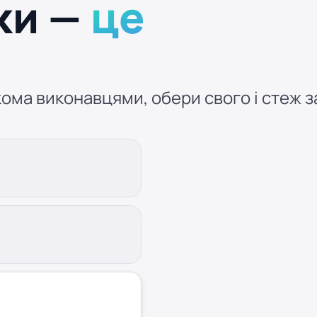
ки —
це
ома виконавцями, обери свого і стеж за