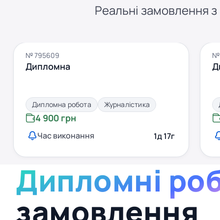
Реальні замовлення з S
№ 795609
№
Дипломна
Д
Дипломна робота
Журналістика
4 900 грн
Час виконання
1д 17г
Дипломні ро
замовлення