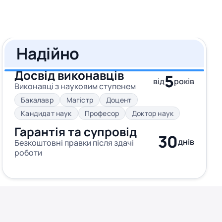
Надійно
Досвід виконавців
5
від
років
Виконавці з науковим ступенем
Бакалавр
Магістр
Доцент
Кандидат наук
Професор
Доктор наук
Гарантія та супровід
30
днів
Безкоштовні правки після здачі
роботи