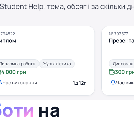
tudent Help: тема, обсяг і за скільки д
 794822
№ 793577
иплом
Презента
Дипломна робота
Журналістика
Дипломна
4 000 грн
300 гр
Час виконання
Час ви
1д 12г
боти
на