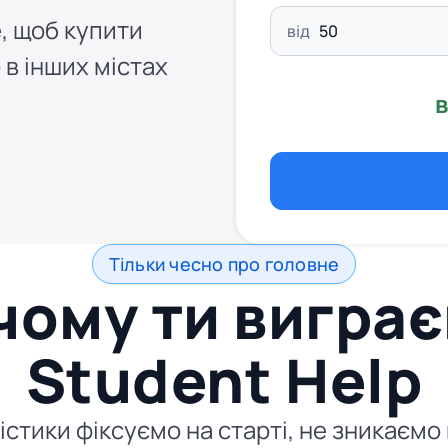
, щоб купити
від
 в інших містах
в
Тільки чесно про головне
чому ти виграє
Student Help
стики фіксуємо на старті, не зникаємо