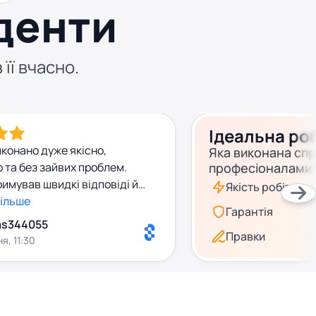
денти
 її вчасно.
Ідеальна ро
иконано дуже якісно,
Яка виконана сп
 та без зайвих проблем.
професіоналами
имував швидкі відповіді й
Якість робіт
 усіма питаннями. Завдяки
більше
Гарантія
ті все пройшло успішно. Дуже
as344055
сміливо рекомендую <3
Правки
ня, 11:30