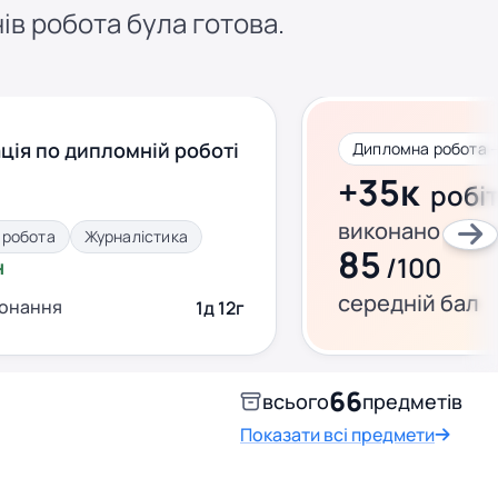
нів робота була готова.
ція по дипломній роботі
Дипломна робота 
+35к
робі
виконано за ц
 робота
Журналістика
85
/100
н
середній бал
конання
1д 12г
66
всього
предметів
Показати всі предмети