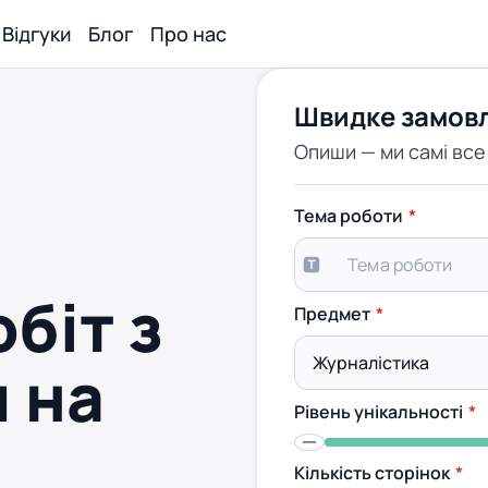
Відгуки
Блог
Про нас
Швидке замов
Опиши — ми самі вс
Тема роботи
біт з
Предмет
 на
Рівень унікальності
Кількість сторінок