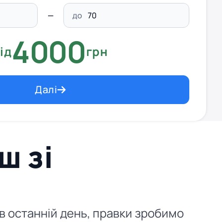
до
4000
ід
грн
Далі
ш зі
 в останній день, правки зробимо