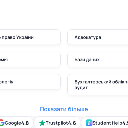
 право України
Адвокатура
мія
Бази даних
ологія
Бухгалтерський облік т
аудит
Показати більше
4.8
4.6
4.
Google
Trustpilot
Student Help